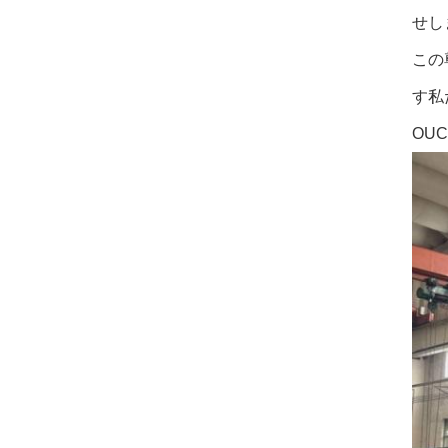
せし
この
す私
OU