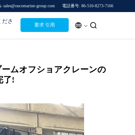
sales@oucomarine-group.com
電話番号: 86-510-8273-7166
くださ


要求 引用
クブームオフショアクレーンの
完了!