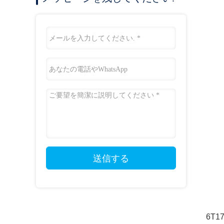
送信する
6T