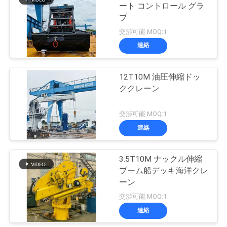
管
ート コントロール グラ
ブ
20
理
交渉可能 MOQ:1
沖合いの台クレー
連絡
ニ
ン
12T10M 油圧伸縮ドッ
ュ
ククレーン
ー
交渉可能 MOQ:1
ス
連絡
33
船のデッキ クレー
事
3.5T10M ナックル伸縮
ブーム船デッキ海洋クレ
ン
件
ーン
交渉可能 MOQ:1
連絡
CONTACT