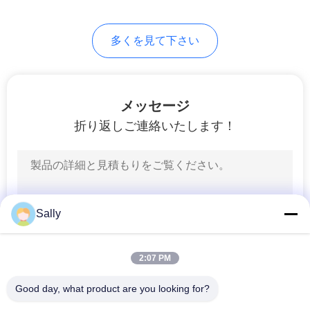
US
76
多くを見て下さい
望遠鏡ブーム クレ
地
図
ーン
メッセージ
プ
折り返しご連絡いたします！
ラ
16
イ
貨物自動車によって
バ
Sally
取付けられるクレ
シ
ーン
2:07 PM
ー
Good day, what product are you looking for?
ポ