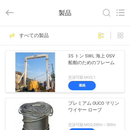
Copyright
©
2020
製品
-
2026
WUXI
OUCO
家
38
INTERNATIONAL
GROUP
すべての製品
CO.,
クレーン グラブの
へ
LTD.
All
Rights
バケツ
Reserved.
35 トン SWL 海上 OSV
製
船舶のためのフレーム
品
交渉可能 MOQ:1
連絡
49
ビ
機械グラブのバケ
プレミアム OUCO マリン
デ
ワイヤー ロープ
ツ
オ
交渉可能 MOQ:200m～500m