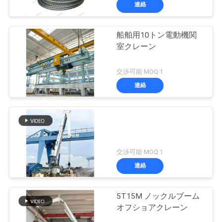
連絡
VR
シ
船舶用10トン電動機関
19
室クレーン
ョ
クラムシェルのグ
ー
交渉可能 MOQ:1
ラブのバケツ
連絡
わ
た
し
30
交渉可能 MOQ:1
た
油圧グラブのバケ
連絡
ち
ツ
5T15M ノックルブーム
に
オフショアクレーン