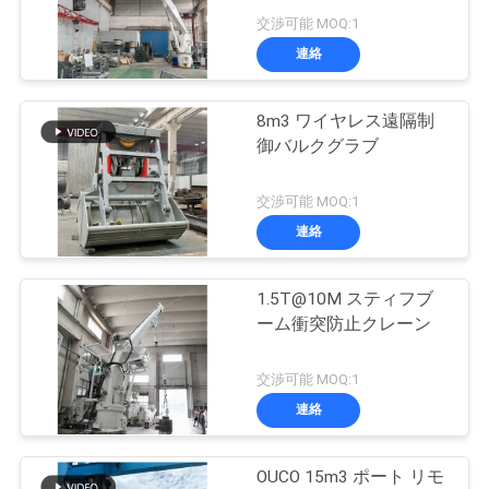
つ
交渉可能 MOQ:1
い
連絡
57
て
無線リモート・コ
8m3 ワイヤレス遠隔制
御バルクグラブ
ントロール グラブ
工
交渉可能 MOQ:1
場
連絡
ツ
ア
1.5T@10M スティフブ
123
ーム衝突防止クレーン
ー
海洋クレーン
交渉可能 MOQ:1
連絡
品
質
OUCO 15m3 ポート リモ