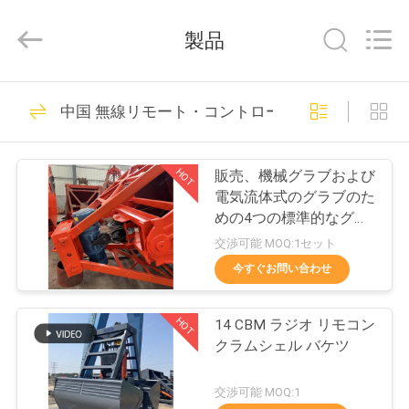
Copyright
©
2020
製品
-
2026
WUXI
OUCO
家
38
INTERNATIONAL
GROUP
中国 無線リモート・コントロール グラブ
CO.,
クレーン グラブの
へ
LTD.
All
Rights
バケツ
Reserved.
HOT
販売、機械グラブおよび
製
電気流体式のグラブのた
めの4つの標準的なグラ
品
ブのバケツ
交渉可能 MOQ:1セット
今すぐお問い合わせ
49
ビ
機械グラブのバケ
HOT
14 CBM ラジオ リモコン
デ
クラムシェル バケツ
ツ
オ
交渉可能 MOQ:1