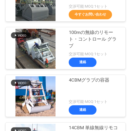
つ
交渉可能 MOQ:1セット
い
今すぐお問い合わせ
57
て
無線リモート・コ
100mの無線のリモー
ト・コントロール グラ
ントロール グラブ
工
ブ
交渉可能 MOQ:1セット
場
連絡
ツ
ア
4CBMグラブの容器
123
ー
海洋クレーン
交渉可能 MOQ:1セット
連絡
品
質
14CBM 単線無線リモコ