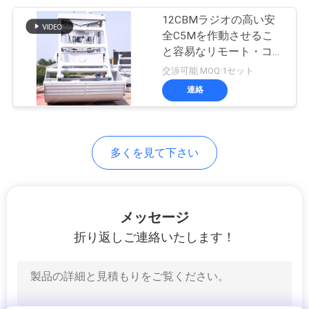
US
12CBMラジオの高い安
76
全C5Mを作動させるこ
望遠鏡ブーム クレ
地
と容易なリモート・コン
トロール クラムシェル
交渉可能 MOQ:1セット
図
ーン
のグラブのバケツ
連絡
プ
ラ
多くを見て下さい
16
イ
貨物自動車によって
バ
メッセージ
取付けられるクレ
シ
折り返しご連絡いたします！
ーン
ー
ポ