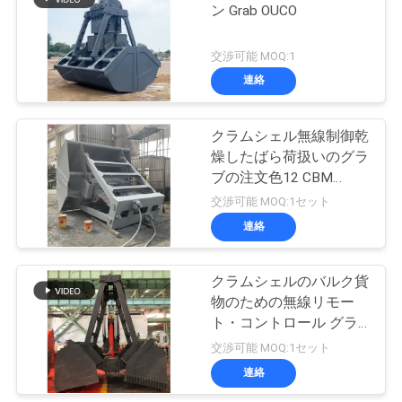
管
ン Grab OUCO
20
理
交渉可能 MOQ:1
沖合いの台クレー
連絡
ニ
ン
クラムシェル無線制御乾
ュ
燥したばら荷扱いのグラ
ブの注文色12 CBM
ー
Q355
交渉可能 MOQ:1セット
ス
連絡
33
船のデッキ クレー
事
クラムシェルのバルク貨
物のための無線リモー
ン
件
ト・コントロール グラ
ブのバケツ12CBM
交渉可能 MOQ:1セット
32mm
連絡
CONTACT