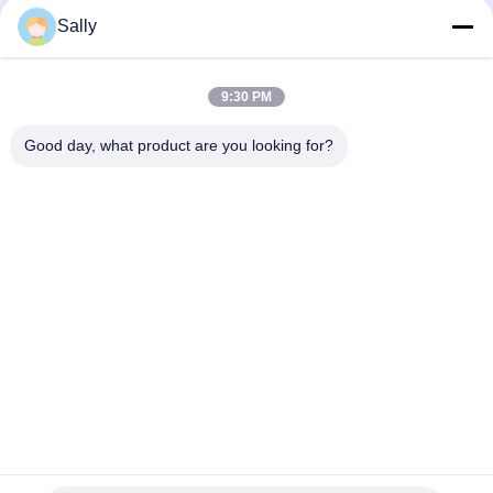
リ
20
Sally
容器の持ち上がる拡
シ
9:30 PM
ー
散機
Good day, what product are you looking for?
人気カテゴリ
すべて
クレーン グラブのバ
33
機械グラブのバケツ
ケツ
Ecoのホッパー
クラムシェルのグラ
油圧グラブのバケツ
ブのバケツ
無線リモート・コン
海洋クレーン
トロール グラブ
沖合いの台クレーン
船のデッキ クレーン