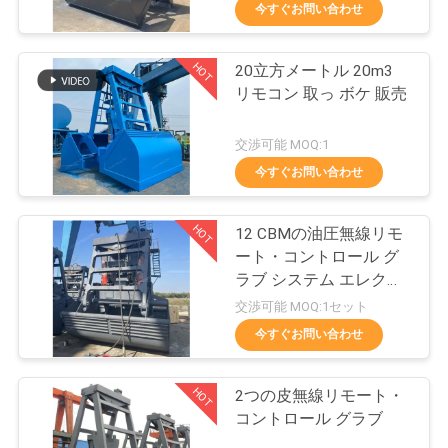
今すぐお問い合わせ
VR
シ
HOT
20立方メートル 20m3
19
リモコン 取っ ボケ 販売
ョ
クラムシェルのグ
ー
交渉可能 MOQ:1
ラブのバケツ
今すぐお問い合わせ
わ
HOT
12 CBMの油圧無線リモ
た
ート・コントロール グ
ラブ システム エレクト
し
30
ロ
交渉可能 MOQ:1セット
た
油圧グラブのバケ
今すぐお問い合わせ
ち
ツ
HOT
2つの皮無線リモート・
に
コントロール グラブ