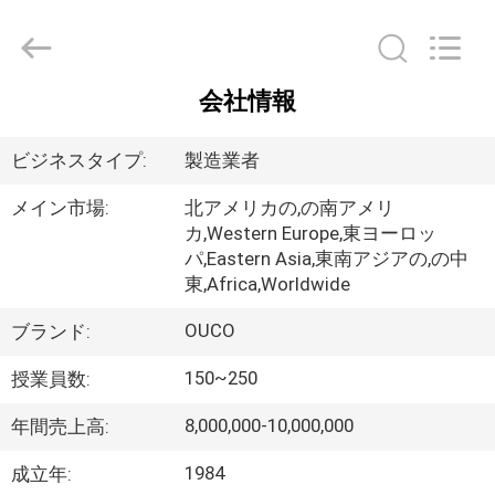
Copyright
©
2020
-
2026
WUXI
会社情報
OUCO
家
INTERNATIONAL
GROUP
CO.,
へ
ビジネスタイプ:
製造業者
LTD.
All
Rights
Reserved.
メイン市場:
北アメリカの,の南アメリ
カ,Western Europe,東ヨーロッ
製
パ,Eastern Asia,東南アジアの,の中
品
東,Africa,Worldwide
OUCO
ブランド:
ビ
150~250
授業員数:
デ
8,000,000-10,000,000
年間売上高:
オ
1984
成立年: