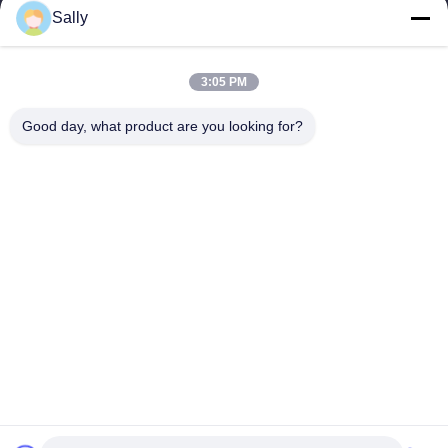
US
Sally
地
3:05 PM
図
Good day, what product are you looking for?
人気カテゴリ
すべて
プ
ラ
クレーン グラブのバ
機械グラブのバケツ
ケツ
イ
クラムシェルのグラ
油圧グラブのバケツ
バ
ブのバケツ
シ
無線リモート・コン
海洋クレーン
トロール グラブ
ー
沖合いの台クレーン
船のデッキ クレーン
ポ