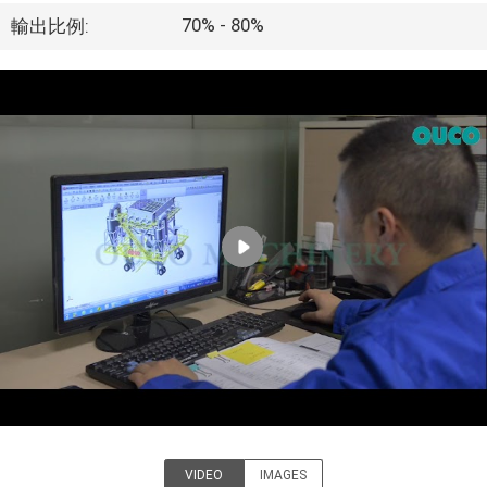
VR
70% - 80%
輸出比例:
シ
ョ
ー
わ
た
し
た
ち
に
VIDEO
IMAGES