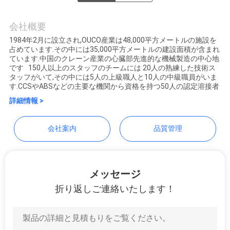
つ
WUXI OUCO INTERNATIONAL
い
GROUP CO., LTD
会社概要
て
1984年2月に設立され,OUCO産業は48,000平方メートルの施設を
占めています.その中には35,000平方メートルの建設面積が含まれ
ています.中国のクレーン産業の心臓部先進的な機械製造の中心地
です 150人以上のスタッフのチームには 20人の熟練した技術ス
工
タッフがいて,その中には5人の上級職人と10人の中級職員がいま
す.CCSやABSなどの主要な機関から資格を持つ50人の認定溶接者
場
詳細情報 >
ツ
会社案内
品質管理
ア
ー
メッセージ
折り返しご連絡いたします！
品
質