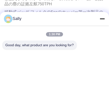
品の塵の証拠左舷750TPH
移動式バッグ フィルタのEcoのホッパー第一次製品の
塵の証拠の港のホッパー10厚いMS
Sally
反塵サイクロンのタイプEcoのホッパー バッグ フィル
タはカスタマイズした
1:30 PM
クレーン グラブのバケツ
Good day, what product are you looking for?
機械持ち上がるバルク25t Oucoクレーン グラブのバ
ケツ2の皮クラムシェル
機械グラブのバケツ
24のCBMの穀物の機械グラブのバケツの第一次製品
クラムシェルのグラブのバケツ
2本のロープの油圧スクラップのクラムシェルのグラ
ブのバケツ