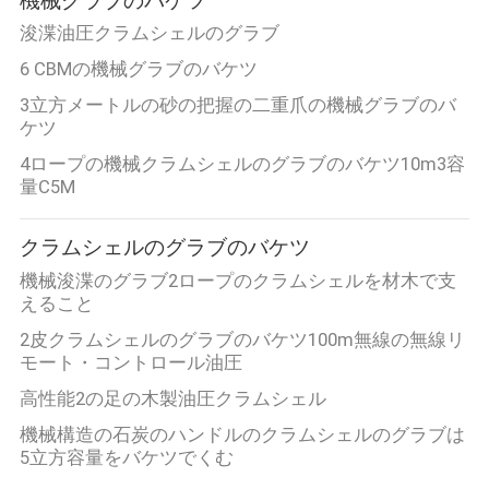
機械グラブのバケツ
VR
浚渫油圧クラムシェルのグラブ
シ
6 CBMの機械グラブのバケツ
3立方メートルの砂の把握の二重爪の機械グラブのバ
ョ
ケツ
ー
4ロープの機械クラムシェルのグラブのバケツ10m3容
量C5M
わ
クラムシェルのグラブのバケツ
た
機械浚渫のグラブ2ロープのクラムシェルを材木で支
えること
し
2皮クラムシェルのグラブのバケツ100m無線の無線リ
た
モート・コントロール油圧
高性能2の足の木製油圧クラムシェル
ち
機械構造の石炭のハンドルのクラムシェルのグラブは
に
5立方容量をバケツでくむ