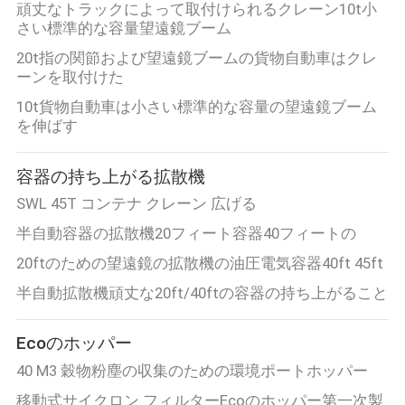
頑丈なトラックによって取付けられるクレーン10t小
リ
さい標準的な容量望遠鏡ブーム
シ
20t指の関節および望遠鏡ブームの貨物自動車はクレ
ーンを取付けた
ー
10t貨物自動車は小さい標準的な容量の望遠鏡ブーム
を伸ばす
容器の持ち上がる拡散機
SWL 45T コンテナ クレーン 広げる
半自動容器の拡散機20フィート容器40フィートの
20ftのための望遠鏡の拡散機の油圧電気容器40ft 45ft
半自動拡散機頑丈な20ft/40ftの容器の持ち上がること
Ecoのホッパー
40 M3 穀物粉塵の収集のための環境ポートホッパー
移動式サイクロン フィルターEcoのホッパー第一次製