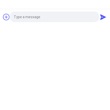
油圧グラブのバケツ
クラムシェルの油圧石炭のグラブのバケツの二重スコ
見積依頼
ップはモーターを備えた
無線リモート・コントロール グラブ
12立方メートルの自由のために引く無線リモート・コ
ントロール横領者のバケツ
Photo
Video Call
海洋クレーン
Audio Call
ボートのための0.2t 20mの電子ブームの海洋の望遠鏡
クレーン
沖合いの台クレーン
1.5t 36.6mの沖合いの台クレーン望遠鏡ブームの油圧
台は取付けた