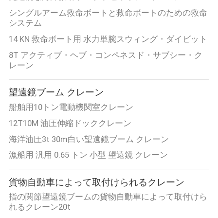
US
シングルアーム救命ボートと救命ボートのための救命
システム
地
14 KN 救命ボート用 水力単腕スウィング・ダイビット
図
8T アクティブ・ヘブ・コンペネスド・サブシー・ク
レーン
プ
望遠鏡ブーム クレーン
船舶用10トン電動機関室クレーン
ラ
12T10M 油圧伸縮ドッククレーン
イ
海洋油圧3t 30m白い望遠鏡ブーム クレーン
バ
漁船用 汎用 0.65 トン 小型 望遠鏡 クレーン
シ
貨物自動車によって取付けられるクレーン
ー
指の関節望遠鏡ブームの貨物自動車によって取付けら
ポ
れるクレーン20t