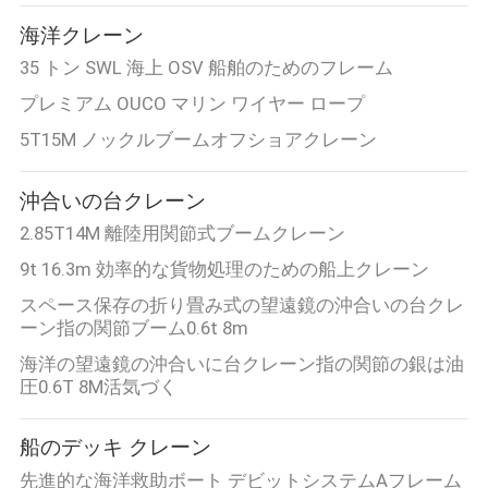
管
海洋クレーン
理
35 トン SWL 海上 OSV 船舶のためのフレーム
プレミアム OUCO マリン ワイヤー ロープ
ニ
5T15M ノックルブームオフショアクレーン
ュ
沖合いの台クレーン
ー
2.85T14M 離陸用関節式ブームクレーン
ス
9t 16.3m 効率的な貨物処理のための船上クレーン
スペース保存の折り畳み式の望遠鏡の沖合いの台クレ
ーン指の関節ブーム0.6t 8m
事
海洋の望遠鏡の沖合いに台クレーン指の関節の銀は油
件
圧0.6T 8M活気づく
船のデッキ クレーン
CONTACT
先進的な海洋救助ボート デビットシステムAフレーム