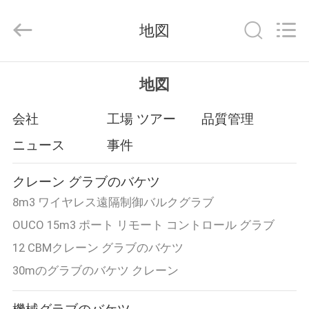
Copyright
©
2020
地図
-
2026
WUXI
OUCO
家
INTERNATIONAL
GROUP
地図
CO.,
へ
LTD.
All
Rights
会社
工場 ツアー
品質管理
Reserved.
ニュース
事件
製
品
クレーン グラブのバケツ
8m3 ワイヤレス遠隔制御バルクグラブ
ビ
OUCO 15m3 ポート リモート コントロール グラブ
12 CBMクレーン グラブのバケツ
デ
30mのグラブのバケツ クレーン
オ