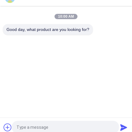
2皮クラムシェルのグラブのバケツ100m無線の無線リモート・
コントロール油圧
10:00 AM
高性能2の足の木製油圧クラムシェル
Good day, what product are you looking for?
人気カテゴリ
すべて
クレーン グラブのバ
機械グラブのバケツ
ケツ
クラムシェルのグラ
油圧グラブのバケツ
ブのバケツ
無線リモート・コン
海洋クレーン
トロール グラブ
沖合いの台クレーン
船のデッキ クレーン
見積依頼