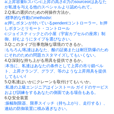
a:上昇容量b:スパンc:上昇の高さd:力のsourceorはあなた
が私達を与える他のスペシャルより認められて。
2.Q:私の選択のための何操作方法か。
:標準的な作動のmethodsr:
a:押しボタンが付いているpendentコントローラー。b:押
しボタンとリモート・コントロール
c:ジョイスティックとの小屋（宇宙カプセルの座席）制
御。好むようにタイプを選びなさい。
3.Q:このタイプ仕事危険な環境のできるか。
:もちろん!私達はあなた、酸の証拠または耐圧防爆のため
にそれのための問題カスタマイズしてもいくない。
4.Q:深刻な持ち上がる用具を提供できるか。
:本当に、私達はあなたの条件として上昇の吊り鎖ベル
ト、上昇クランプ、グラブ、等のような上昇用具を提供
してもいい!
5.Q:私達はいかにクレーンを取付けてもいいか。
:私達の上級エンジニアはインストール ガイドのサービス
および訓練をするあなたの側面である場合もある。
6.Q:安全装置
:振幅制限器、限界スイッチ（持ち上がり、走行する）、
連結の防御装置に積み過ぎなさい。