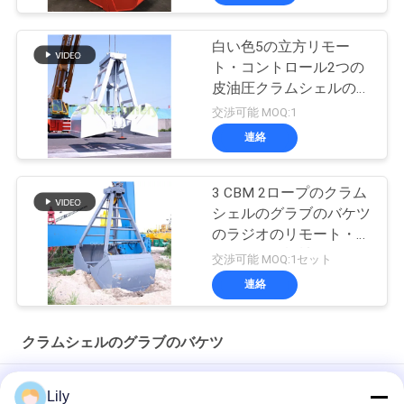
白い色5の立方リモー
ト・コントロール2つの
皮油圧クラムシェルのバ
ケツ
交渉可能 MOQ:1
連絡
3 CBM 2ロープのクラム
シェルのグラブのバケツ
のラジオのリモート・コ
ントロール機械
交渉可能 MOQ:1セット
Leakproof
連絡
クラムシェルのグラブのバケツ
機械浚渫のグラブ2ロープのクラムシェルを材木で支えること
Lily