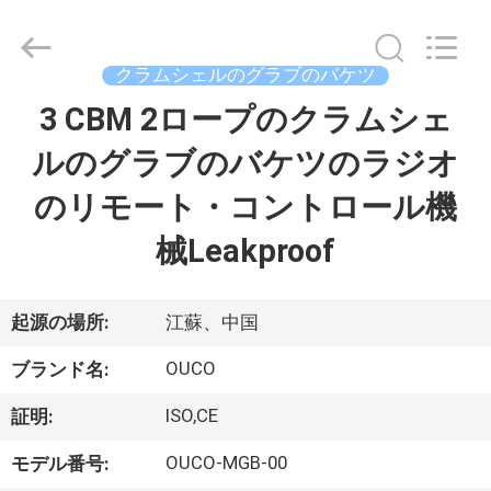
Copyright
©
2020
-
2026
クラムシェルのグラブのバケツ
WUXI
OUCO
3 CBM 2ロープのクラムシェ
家
INTERNATIONAL
GROUP
CO.,
ルのグラブのバケツのラジオ
へ
LTD.
All
Rights
のリモート・コントロール機
Reserved.
製
械Leakproof
品
起源の場所:
江蘇、中国
ビ
OUCO
ブランド名:
デ
ISO,CE
証明:
オ
OUCO-MGB-00
モデル番号: