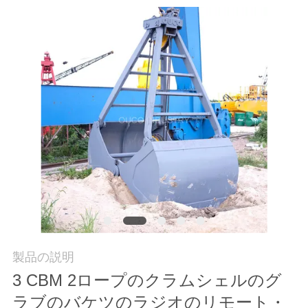
つ
い
て
工
場
ツ
ア
ー
製品の説明
品
3 CBM 2ロープのクラムシェルのグ
質
ラブのバケツのラジオのリモート・