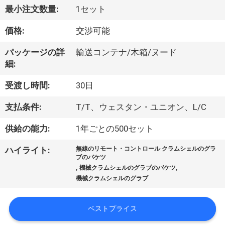
最小注文数量:
1セット
VR
シ
価格:
交渉可能
ョ
パッケージの詳
輸送コンテナ/木箱/ヌード
細:
ー
受渡し時間:
30日
わ
支払条件:
T/T、ウェスタン・ユニオン、L/C
た
供給の能力:
1年ごとの500セット
し
ハイライト:
無線のリモート・コントロール クラムシェルのグラ
ブのバケツ
た
,
,
機械クラムシェルのグラブのバケツ
機械クラムシェルのグラブ
ち
に
ベストプライス