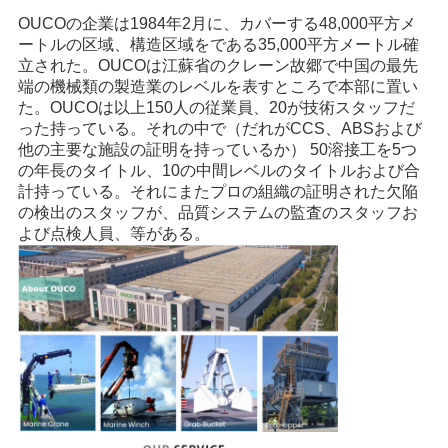
OUCOの企業は1984年2月に、カバーする48,000平方メ
ートルの区域、構造区域をである35,000平方メートル確
立された。OUCOは江蘇省のクレーン故郷で中国の最先
端の機械類の製造業のレベルを表すところで本部に置い
た。OUCOは以上150人の従業員、20が技術スタッフだ
った持っている。それの中で（だれがCCS、ABSおよび
他の主要な施設の証明を持っているか） 50溶接工を5つ
の年長のタイトル、10の中間レベルのタイトルおよび合
計持っている。それにまたプロの組織の証明された欠陥
の検出のスタッフが、品質システムの監査のスタッフお
よび点検人員、等がある。