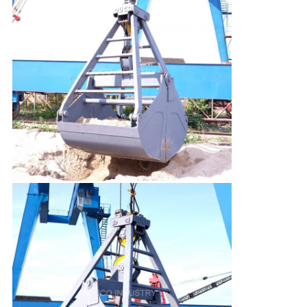
リ
シ
ー