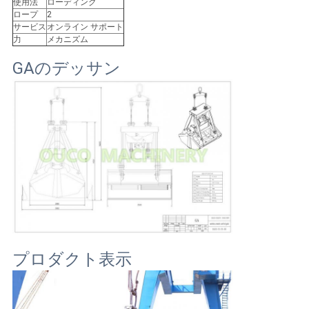
US
使用法
ローディング
ロープ
2
サービス
オンライン サポート
力
メカニズム
地
GAのデッサン
図
プ
ラ
イ
バ
シ
プロダクト表示
ー
ポ