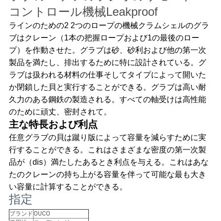
管
コントロール機械Leakproof
理
ラインのための2 2つのロープの機械クラムシェルのグラ
ブはクレーン（1本の把握ロープおよび1の最後のロー
プ）を作動させた。グラブは砂、砂利および他の第一次
ニ
製品を満たし、排出するために特に設計されている。グ
ラブは扱われる材料の仕事そしてタイプによって開いた
ュ
か閉鎖した貝と実行することができる。グラブは高い耐
ー
久力のある鋼鉄の製造される。すべての軸受けは高性能
のために頑丈、密封されて。
ス
主な特長および利点
任意グラブの貝は蹴り版によって容量を減らすために実
行することができる。これはさまざまな密度の第一次製
事
品が（dis）満たしたあるとき利点を与える。これはあな
件
たのクレーンの持ち上がる容量を伴って可能な最も大き
い容量に計算することができる。
指定
CONTACT
ブランド
OUCO