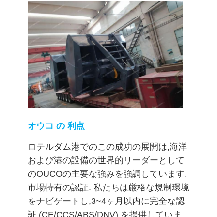
リ
シ
ー
オウコ の 利点
ロテルダム港でのこの成功の展開は,海洋
および港の設備の世界的リーダーとして
のOUCOの主要な強みを強調しています.
市場特有の認証: 私たちは厳格な規制環境
をナビゲートし,3~4ヶ月以内に完全な認
証 (CE/CCS/ABS/DNV) を提供していま