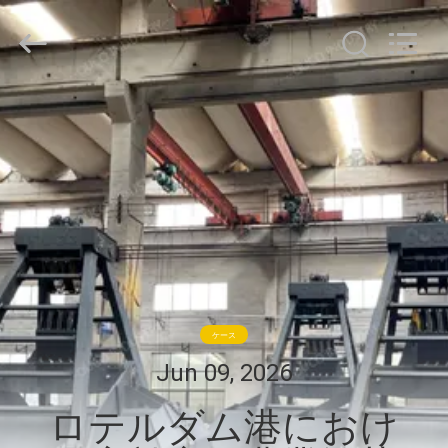
Copyright
©
2020
-
2026
WUXI
OUCO
家
INTERNATIONAL
GROUP
CO.,
へ
LTD.
All
Rights
Reserved.
製
品
ビ
ケース
デ
Jun 09, 2026
オ
ロテルダム港におけ