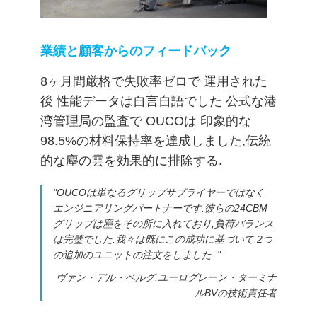
US
地
業績と顧客からのフィードバック
図
8ヶ月間厳格で失敗率ゼロで 運用された
後 性能データは自言自語でした 公式な港
湾管理局の監査で OUCOは 印象的な
プ
98.5%の材料保持率を達成しました,伝統
ラ
的な塵の雲を効果的に排除する.
イ
"OUCOは単なるグリップサプライヤーではなく
エンジニアリングパートナーです.彼らの24CBM
バ
グリップは塵をその所に入れており,負荷バランス
は完璧でした.我々は既にこの成功に基づいて 2つ
シ
の追加のユニットの注文をしました. "
ー
ヴァン・デル・ベルグ,ユーログレーン・ターミナ
ルBVの技術責任者
ポ