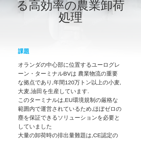
る高効率の農業卸荷
VR
処理
シ
ョ
ー
課題
オランダの中心部に位置するユーログレ
わ
ーン・ターミナルBVは 農業物流の重要
た
な拠点であり,年間120万トン以上の小麦,
し
大麦,油田を生産しています.
このターミナルは,EU環境規制の厳格な
た
範囲内で運営されているため,ほぼゼロの
ち
塵を保証できるソリューションを必要と
していました
に
大量の卸荷時の排出量難題は,CE認定の