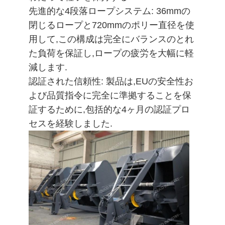
管
先進的な4段落ロープシステム: 36mmの
閉じるロープと720mmのポリー直径を使
理
用して,この構成は完全にバランスのとれ
た負荷を保証し,ロープの疲労を大幅に軽
ニ
減します.
ュ
認証された信頼性: 製品は,EUの安全性お
よび品質指令に完全に準拠することを保
ー
証するために,包括的な4ヶ月の認証プロ
ス
セスを経験しました.
事
件
CONTACT