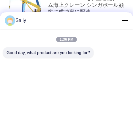
ム海上クレーン シンガポール顧
客に成功裏に配達
Sally
トップ
1:36 PM
Good day, what product are you looking for?
人気カテゴリ
すべて
クレーン グラブのバ
機械グラブのバケツ
ケツ
クラムシェルのグラ
油圧グラブのバケツ
ブのバケツ
無線リモート・コン
海洋クレーン
トロール グラブ