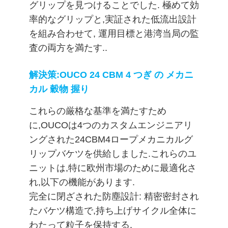
つ
グリップを見つけることでした. 極めて効
率的なグリップと,実証された低流出設計
い
を組み合わせて, 運用目標と港湾当局の監
て
査の両方を満たす..
解決策:OUCO 24 CBM 4 つぎ の メカニ
工
カル 穀物 握り
場
これらの厳格な基準を満たすため
ツ
に,OUCOは4つのカスタムエンジニアリ
ア
ングされた24CBM4ロープメカニカルグ
リップバケツを供給しました.これらのユ
ー
ニットは,特に欧州市場のために最適化さ
れ,以下の機能があります.
品
完全に閉ざされた防塵設計: 精密密封され
たバケツ構造で,持ち上げサイクル全体に
質
わたって粒子を保持する.