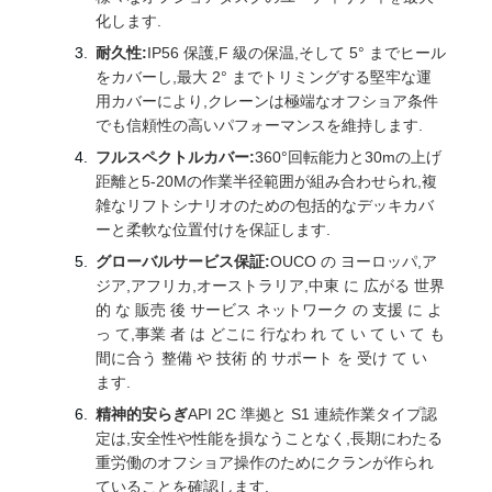
化します.
耐久性:
IP56 保護,F 級の保温,そして 5° までヒール
をカバーし,最大 2° までトリミングする堅牢な運
用カバーにより,クレーンは極端なオフショア条件
でも信頼性の高いパフォーマンスを維持します.
フルスペクトルカバー:
360°回転能力と30mの上げ
距離と5-20Mの作業半径範囲が組み合わせられ,複
雑なリフトシナリオのための包括的なデッキカバ
ーと柔軟な位置付けを保証します.
グローバルサービス保証:
OUCO の ヨーロッパ,ア
ジア,アフリカ,オーストラリア,中東 に 広がる 世界
的 な 販売 後 サービス ネットワーク の 支援 に よ
っ て,事業 者 は どこに 行なわ れ て い て い て も
間に合う 整備 や 技術 的 サポート を 受け て い
ます.
精神的安らぎ
API 2C 準拠と S1 連続作業タイプ認
定は,安全性や性能を損なうことなく,長期にわたる
重労働のオフショア操作のためにクランが作られ
ていることを確認します.