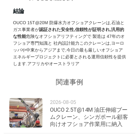
結論
OUCO 15T@20M 防爆水力オフショアクレーンは,石油と
ガス事業者が
認証された安全性,信頼性が証明され,汎用的
な性能
危険なオフショアリフティングで 製造は 47年のオ
フショア専門知識と 社内設計能力このクレーンは,ヨーロ
ッパや中東からアジアまで,今日の最も厳しいオフショア
エネルギープロジェクトに必要とされる運用信頼性を提供
します.アフリカやオーストラリア
関連事例
2026-08-05
OUCO 2.5T@14M 油圧伸縮ブー
ムクレーン、シンガポール顧客
向けオフショア作業用に納入