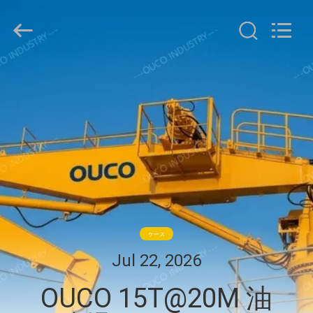
Copyright
©
2020
-
2026
WUXI
OUCO
家
INTERNATIONAL
GROUP
CO.,
へ
LTD.
All
Rights
Reserved.
製
品
ビ
ケース
デ
Jul 22, 2026
オ
OUCO 15T@20M 油