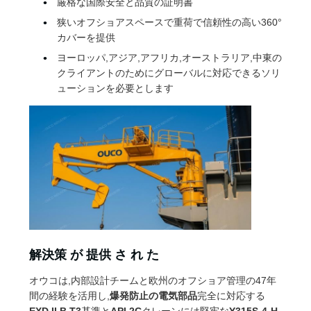
厳格な国際安全と品質の証明書
管
狭いオフショアスペースで重荷で信頼性の高い360°
理
カバーを提供
ヨーロッパ,アジア,アフリカ,オーストラリア,中東の
クライアントのためにグローバルに対応できるソリ
ニ
ューションを必要とします
ュ
ー
ス
事
件
解決策 が 提供 さ れ た
オウコは,内部設計チームと欧州のオフショア管理の47年
CONTACT
間の経験を活用し,
爆発防止の電気部品
完全に対応する