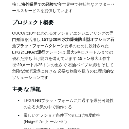
つ
擁し,
海外業界での経験47年
世界中で包括的なアフターセ
ールスサービスを提供しています
い
プロジェクト概要
て
OUCOは10年にわたるオフショアエンジニアリングの専
門知識を活用し,
15T@20M 水力爆発防止型オフショア石
工
油プラットフォームクレーン
要求のために設計された
LPGとLNGの運行
クレーンは,最大6キロメートルまでの
場
優れた持ち上げ能力を備えています.
15トン
最大工作半
径:
20メートル
25トンの重さで 石油パイプや貨物 そして
ツ
危険な海洋環境における 必要な物資を扱うのに理想的な
ア
ソリューションです
ー
主要 な 課題
LPG/LNGプラットフォームに共通する爆発可能性
のある大気の中で動作する
品
厳しいオフショア条件下での上げ精度維持
質
(Hsig=2.7m,ヒール ≤5°)