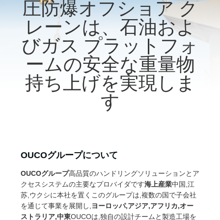
圧防爆オフショア ク
VR
レーンは、石油およ
シ
びガス プラットフォ
ョ
ームの安全な重量物
ー
持ち上げを実現しま
す
わ
た
し
OUCOグループについて
た
OUCOグループ
高品質のハンドリングソリューションとア
ち
クセスシステムの主要なプロバイダです
海上産業
中国,江
苏,ウクシに本社を置くこのグループは,複数の国で子会社
に
を通じて事業を展開し,
ヨーロッパ,アジア,アフリカ,オー
ストラリア,中東
OUCOは,独自の設計チームと製造工場を