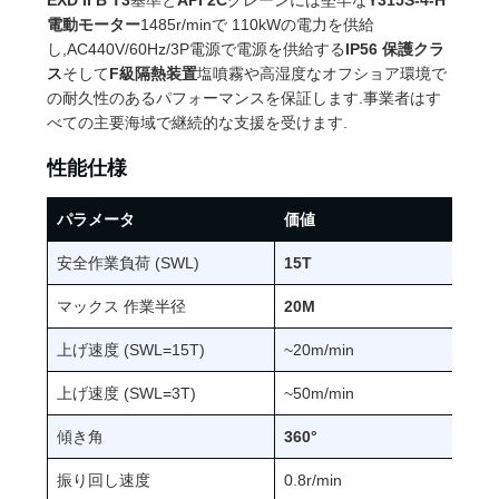
EXD II B T3
基準と
API 2C
クレーンには堅牢な
Y315S-4-H
US
電動モーター
1485r/minで 110kWの電力を供給
し,AC440V/60Hz/3P電源で電源を供給する
IP56 保護クラ
SITEMAP
ス
そして
F級隔熱装置
塩噴霧や高湿度なオフショア環境で
の耐久性のあるパフォーマンスを保証します.事業者はす
べての主要海域で継続的な支援を受けます.
プ
性能仕様
ラ
パラメータ
価値
イ
安全作業負荷 (SWL)
15T
バ
マックス 作業半径
20M
シ
上げ速度 (SWL=15T)
~20m/min
ー
上げ速度 (SWL=3T)
~50m/min
ポ
傾き角
360°
リ
振り回し速度
0.8r/min