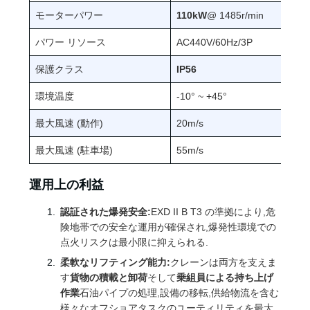
シ
モーターパワー
110kW
@ 1485r/min
ー
パワー リソース
AC440V/60Hz/3P
保護クラス
IP56
環境温度
-10° ~ +45°
最大風速 (動作)
20m/s
最大風速 (駐車場)
55m/s
運用上の利益
認証された爆発安全:
EXD II B T3 の準拠により,危
険地帯での安全な運用が確保され,爆発性環境での
点火リスクは最小限に抑えられる.
柔軟なリフティング能力:
クレーンは両方を支えま
す
貨物の積載と卸荷
そして
乗組員による持ち上げ
作業
石油パイプの処理,設備の移転,供給物流を含む
様々なオフショアタスクのユーティリティを最大