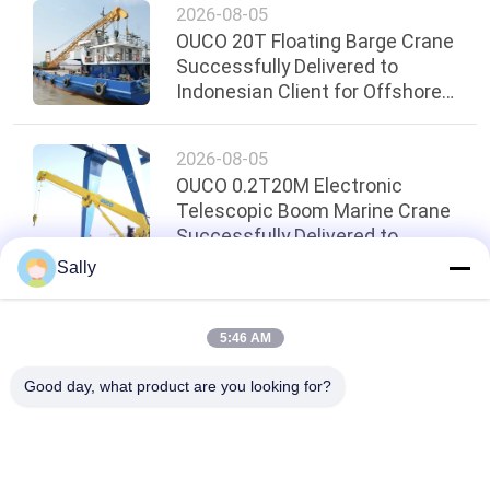
2026-08-05
OUCO 20T Floating Barge Crane
Successfully Delivered to
Indonesian Client for Offshore
Loading Operations
2026-08-05
OUCO 0.2T20M Electronic
Telescopic Boom Marine Crane
Successfully Delivered to
Singapore Client
Sally
トップ
5:46 AM
Good day, what product are you looking for?
人気カテゴリ
すべて