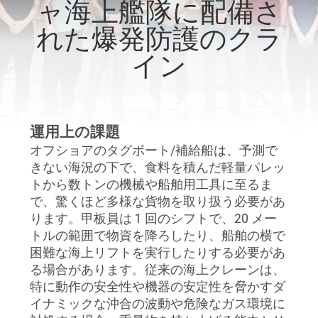
ャ海上艦隊に配備さ
VR
れた爆発防護のクラ
シ
イン
ョ
ー
運用上の課題
わ
オフショアのタグボート/補給船は、予測で
きない海況の下で、食料を積んだ軽量パレッ
た
トから数トンの機械や船舶用工具に至るま
で、驚くほど多様な貨物を取り扱う必要があ
し
ります。甲板員は 1 回のシフトで、20 メー
た
トルの範囲で物資を降ろしたり、船舶の横で
困難な海上リフトを実行したりする必要があ
ち
る場合があります。従来の海上クレーンは、
特に動作の安全性や機器の安定性を脅かすダ
に
イナミックな沖合の波動や危険なガス環境に