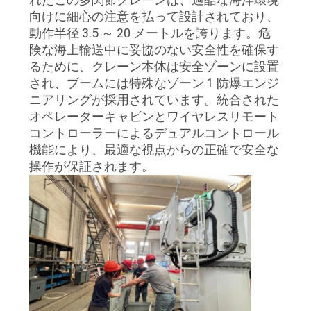
管
向けに細心の注意を払って設計されており、
動作半径 3.5 ～ 20 メートルを誇ります。危
理
険な海上輸送中に妥協のない安全性を確保す
るために、クレーン本体は安全ゾーンに設置
され、ブームには特殊なゾーン 1 防爆エンジ
ニ
ニアリングが採用されています。統合された
ュ
オペレーターキャビンとワイヤレスリモート
コントローラーによるデュアルコントロール
ー
機能により、最適な視点からの正確で安全な
操作が保証されます。
ス
事
件
CONTACT