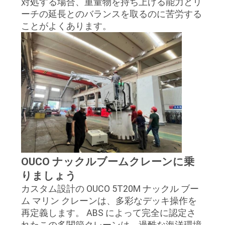
つ
対処する場合、重量物を持ち上げる能力とリ
ーチの延長とのバランスを取るのに苦労する
い
ことがよくあります。
て
工
場
ツ
ア
ー
OUCO ナックルブームクレーンに乗
りましょう
カスタム設計の OUCO 5T20M ナックル ブー
品
ム マリン クレーンは、多彩なデッキ操作を
質
再定義します。 ABS によって完全に認定さ
れたこの多関節クレーンは、過酷な海洋環境