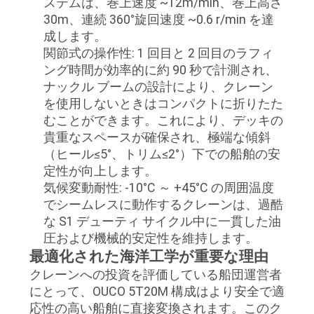
ステムは、巻上速度 ~12m/min、巻上高さ
シ
30m、連続 360°旋回速度 ~0.6 r/min を達
ー
成します。
関節式の操作性: 1 回目と 2 回目のラフィ
ング時間が効率的に約 90 秒で計測され、
ナックル ブームの設計により、クレーン
を使用しないときはコンパクトに折りたた
むことができます。これにより、デッキの
貴重なスペースが確保され、極端な傾斜
（ヒール≤5°、トリム≤2°）下での船舶の安
定性が向上します。
気候変動耐性: -10°C ～ +45°C の周囲温度
でシームレスに動作するクレーンは、過酷
な S1 デューティ サイクル中に一貫した油
圧および機械的安定性を維持します。
最適化された海洋工学が重要な理由
クレーンへの投資を評価している船団運営者
にとって、OUCO 5T20M 構成はより安全で適
応性の高い船舶に直接変換されます。このク