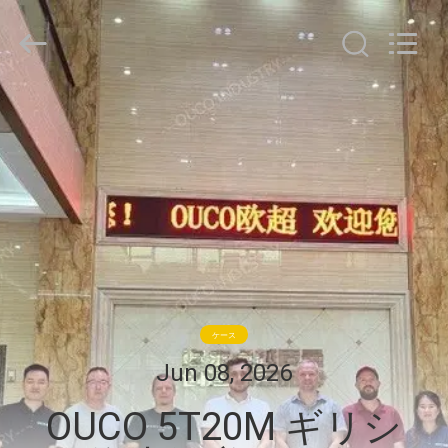
Copyright
©
2020
-
2026
WUXI
OUCO
家
INTERNATIONAL
GROUP
CO.,
へ
LTD.
All
Rights
Reserved.
製
品
ビ
ケース
デ
Jun 08, 2026
オ
OUCO 5T20M ギリシ