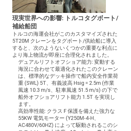
US
現実世界への影響: トルコタグボート/
SITEMAP
補給船団
トルコの海運会社がこのカスタマイズされた
プ
5T20M クレーンをタグボート/供給船に導入
すると、次のようないくつかの重要な利点に
ラ
より海上物流が即座に合理化されました。
デュアルリフトオフショア能力: 変動する
イ
海況に合わせて最適化されたこのクレーン
バ
は、標準的なデッキ操作で船内安全作業荷
重 (SWL) 5T、有義波高 Hsig = 2.5m (作業
シ
風速 10.3 m/s、駐車風速 51.5 m/s) の下で
船外オフショアリフト能力 1.5T を実現し
ー
ます。
ポ
高効率性能: クラス F 保護を備えた強力な
55KW 電気モーター (Y250M-4-H、
リ
AC480V/60HZ) によって駆動されるこのシ