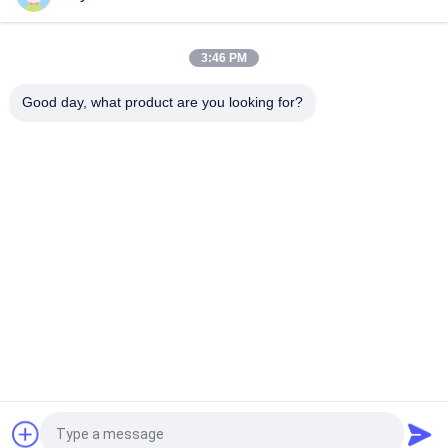
US
3:46 PM
人気カテゴリ
地
すべて
Good day, what product are you looking for?
図
クレーン グラブのバ
機械グラブのバケツ
ケツ
プ
クラムシェルのグラ
油圧グラブのバケツ
ブのバケツ
ラ
無線リモート・コン
海洋クレーン
イ
トロール グラブ
バ
沖合いの台クレーン
船のデッキ クレーン
シ
ー
ポ
見積依頼