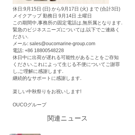
つ
休日:9月15日 (日) から9月17日 (火) まで (合計3日)
い
メイクアップ 勤務日 9月14日 土曜日
この期間中,事務所の固定電話は,無所属となります.
て
緊急のビジネスニーズについては,以下でご連絡く
ださい.
メール: sales@oucomarine-group.com
工
電話: +86 18800548228
場
休日中に出荷が遅れる可能性があることをご存知
ください.これによって生じる不便についてご謝罪
ツ
し,ご理解に感謝します.
継続的なサポートに感謝します.
ア
楽しい中秋祭りをお祝いします!
ー
OUCOグループ
品
関連ニュース
質