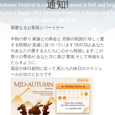
通知!
VR
シ
ョ
親愛なるお客様とパートナー
ー
中秋の祭り,家族との再会と 月餅の祝賀の 珍しく愛
する時期が 急速に近づいています.OUCOは,あなた
やあなたの愛する人たちに,心から祝福します.この
わ
祭りの季節が あなた方に喜び,繁栄,そして幸福をも
たらすように.
た
国定の休日規則に従って,私たちの休日のスケジュ
し
ールが次のとおりです.
た
ち
に