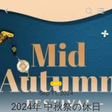
Copyright
©
2020
-
2026
WUXI
OUCO
家
INTERNATIONAL
GROUP
CO.,
へ
LTD.
All
Rights
Reserved.
製
品
ビ
NEWS
デ
Sep 11, 2024
オ
2024年 中秋祭の休日