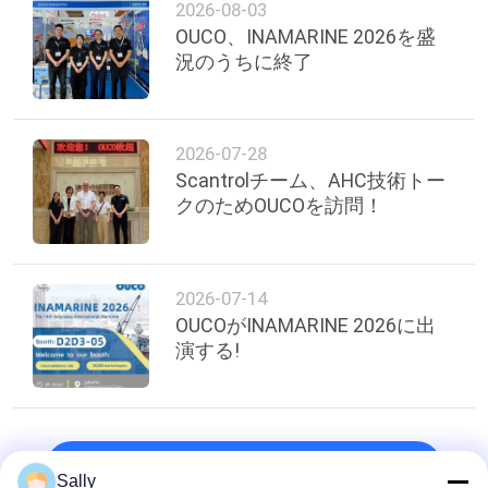
2026-08-03
管
OUCO、INAMARINE 2026を盛
理
況のうちに終了
ニ
2026-07-28
ュ
Scantrolチーム、AHC技術トー
クのためOUCOを訪問！
ー
ス
2026-07-14
OUCOがINAMARINE 2026に出
事
演する!
件
CONTACT
トップ
Sally