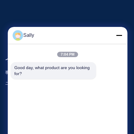
Sally
7:04 PM
イベント
要求 引用
Good day, what product are you looking 
事件
for?
電話番号: 86-510-8273-7166
ニュース
ファクシミリ: 86-510-8391-5801



