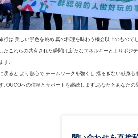
旅行は 美しい景色を眺め 真の料理を味わう機会以上のもので
したこれらの共有された瞬間は,新たなエネルギーとよりポジテ
ます.
に戻ると より熱心で チームワークを強くし 揺るぎない献身心
す. OUCOへの信頼とサポートを継続します.あなたとあなた
問い合わせを直接私