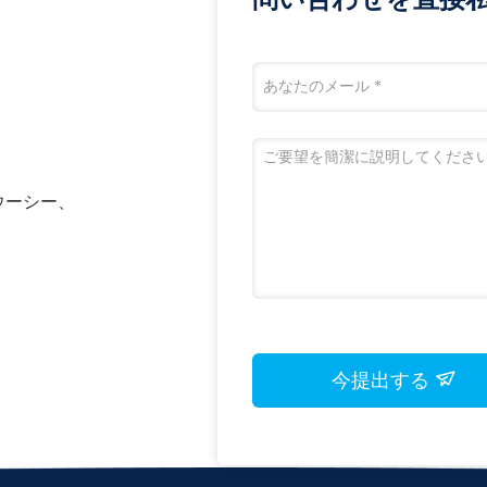
n、ウーシー、
今提出する