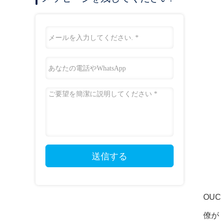
送信する
OU
僚が