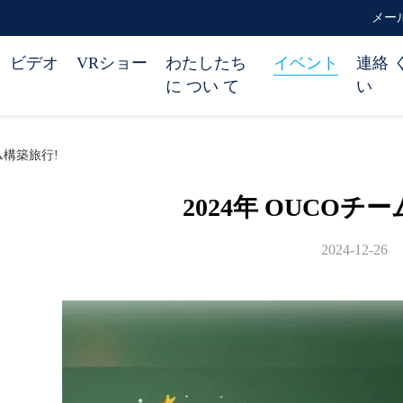
メール 
ビデオ
VRショー
わたしたち
イベント
連絡 
に つい て
い
ム構築旅行!
2024年 OUCOチ
2024-12-26