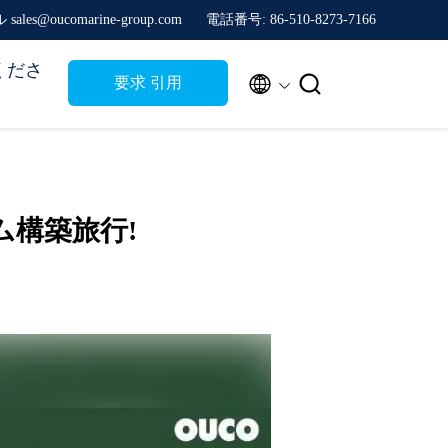
sales@oucomarine-group.com
電話番号: 86-510-8273-7166
くださ


要求 引用
ーム構築旅行!