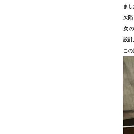
まし
欠陥
次 
設計
この