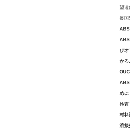
望遠
長国
ABS
AB
びオ
かる.
OU
AB
めに
検査
材料
溶接