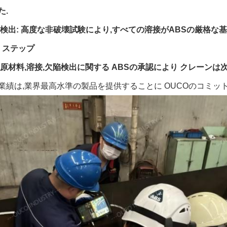
た.
 検出
: 高度な非破壊試験により,すべての溶接がABSの厳格な
の ステップ
,原材料,溶接,欠陥検出に関する ABSの承認により クレーン
業績は,業界最高水準の製品を提供することに OUCOのコミッ