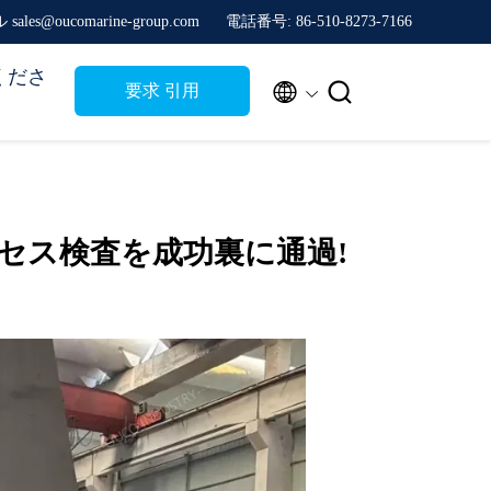
sales@oucomarine-group.com
電話番号: 86-510-8273-7166
くださ


要求 引用
プロセス検査を成功裏に通過!