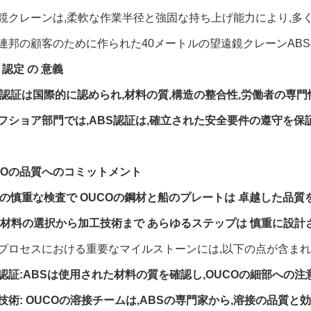
鏡クレーンは,柔軟な作業半径と強固な持ち上げ能力により,多
連邦の顧客のために作られた40メートルの望遠鏡クレーンAB
 認定 の 意義
S認証は国際的に認められ,材料の質,構造の整合性,労働者の専
フショア部門では,ABS認証は,確立された安全要件の遵守を保
COの品質へのコミットメント
Sの慎重な検査で OUCOの鋼材と船のプレートは 卓越した品
 材料の選択から加工技術まで あらゆるステップは 慎重に設計さ
プロセスにおける重要なマイルストーンには,以下の点が含まれ
認証
:ABSは使用された材料の質を確認し,OUCOの細部への
技術
: OUCOの溶接チームは,ABSの専門家から,溶接の品質