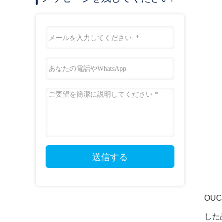
送信する
OU
した