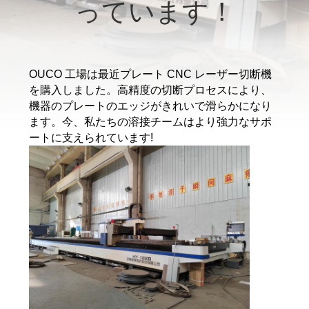
っています！
VR
シ
ョ
OUCO 工場は最近プレート CNC レーザー切断機
を購入しました。高精度の切断プロセスにより、
ー
機器のプレートのエッジがきれいで滑らかになり
ます。今、私たちの溶接チームはより強力なサポ
ートに支えられています!
わ
た
し
た
ち
に