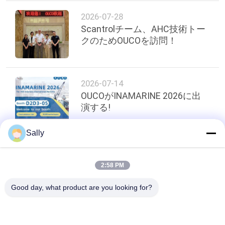
管
2026-07-28
理
Scantrolチーム、AHC技術トー
クのためOUCOを訪問！
ニ
ュ
2026-07-14
OUCOがINAMARINE 2026に出
ー
演する!
ス
Sally
事
トップ
2:58 PM
件
Good day, what product are you looking for?
人気カテゴリ
すべて
CONTACT