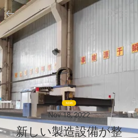
Copyright
©
2020
-
2026
WUXI
OUCO
家
INTERNATIONAL
GROUP
CO.,
へ
LTD.
All
Rights
Reserved.
製
品
ビ
NEWS
デ
Nov 18, 2022
オ
新しい製造設備が整