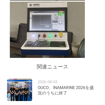
つ
い
て
工
場
ツ
ア
関連ニュース
ー
2026-08-03
OUCO、INAMARINE 2026を盛
品
況のうちに終了
質