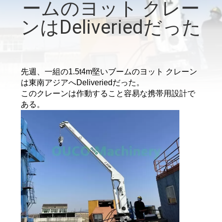
ームのヨット クレー
VR
ンはDeliveriedだった
シ
ョ
ー
先週、一組の1.5t4m堅いブームのヨット クレーン
は東南アジアへDeliveriedだった。
このクレーンは作動すること容易な携帯用設計で
わ
ある。
た
し
た
ち
に