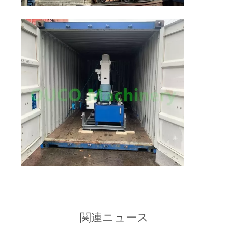
つ
い
て
工
場
ツ
ア
ー
品
質
関連ニュース