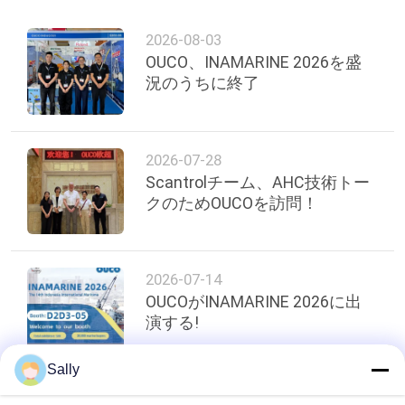
管
2026-08-03
理
OUCO、INAMARINE 2026を盛
況のうちに終了
ニ
ュ
2026-07-28
ー
Scantrolチーム、AHC技術トー
クのためOUCOを訪問！
ス
2026-07-14
事
OUCOがINAMARINE 2026に出
件
演する!
Sally
CONTACT