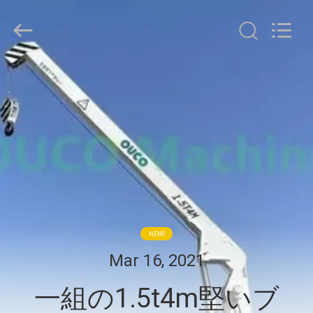
Copyright
©
2020
-
2026
WUXI
OUCO
家
INTERNATIONAL
GROUP
CO.,
へ
LTD.
All
Rights
Reserved.
製
品
ビ
NEWS
デ
Mar 16, 2021
オ
一組の1.5t4m堅いブ