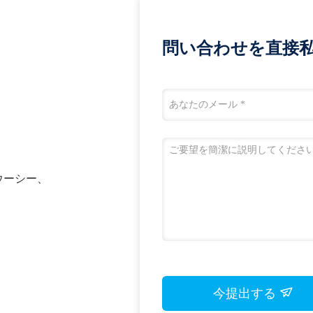
問い合わせを直接私
n、ウーシー、
今提出する