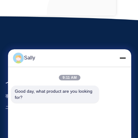
Sally
9:11 AM
イベント
要求 引用
Good day, what product are you looking 
事件
for?
電話番号: 86-510-8273-7166
ニュース
ファクシミリ: 86-510-8391-5801



