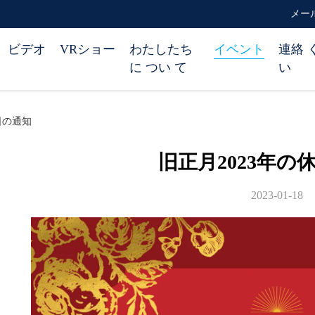
メール 
ビデオ
VRショー
わたしたち
イベント
連絡 
に つい て
い
日の通知
旧正月2023年の
2023-01-18