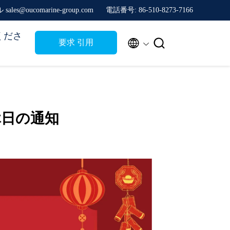
sales@oucomarine-group.com
電話番号: 86-510-8273-7166
くださ


要求 引用
休日の通知