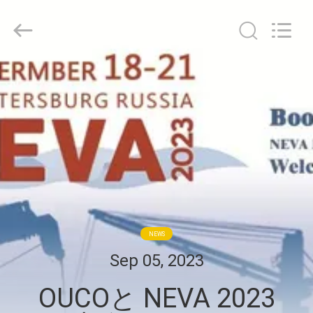
Copyright
©
2020
-
2026
WUXI
OUCO
家
INTERNATIONAL
GROUP
CO.,
へ
LTD.
All
Rights
Reserved.
製
品
ビ
NEWS
デ
Sep 05, 2023
オ
OUCOと NEVA 2023