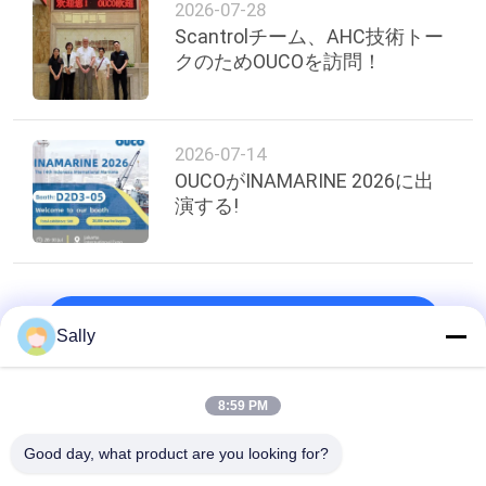
2026-07-28
管
Scantrolチーム、AHC技術トー
理
クのためOUCOを訪問！
ニ
2026-07-14
ュ
OUCOがINAMARINE 2026に出
演する!
ー
ス
トップ
事
Sally
件
8:59 PM
人気カテゴリ
すべて
CONTACT
Good day, what product are you looking for?
クレーン グラブのバ