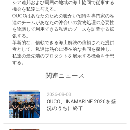
つ
シア連邦および周囲の地域の海上協同で従事する
機会を私達に与える。
い
OUCOはあなたのための暖かい招待を専門家の私
達のチームがあなたの沖合いの貨物処理の必要性
て
を論議して利用できる私達のブースを訪問する拡
張する。
革新的な、信頼できる海上解決の信頼された提供
工
者として、私達は熱心に潜在的な共同を探検し、
場
私達の最先端のプロダクトを展示する機会を予想
する。
ツ
関連ニュース
ア
ー
2026-08-03
OUCO、INAMARINE 2026を盛
況のうちに終了
品
質