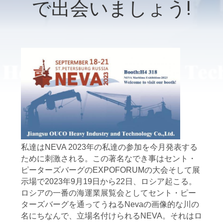
で出会いましょう!
VR
シ
ョ
ー
わ
た
し
私達はNEVA 2023年の私達の参加を今月発表する
ために刺激される。この著名なでき事はセント・
た
ピーターズバーグのEXPOFORUMの大会そして展
示場で2023年9月19日から22日、ロシア起こる。
ち
ロシアの一番の海運業展覧会としてセント・ピー
に
ターズバーグを通ってうねるNevaの画像的な川の
名にちなんで、立場名付けられるNEVA。それはロ