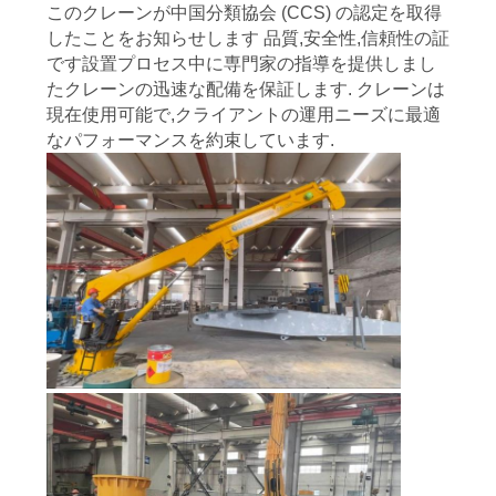
つ
このクレーンが中国分類協会 (CCS) の認定を取得
したことをお知らせします 品質,安全性,信頼性の証
い
です設置プロセス中に専門家の指導を提供しまし
て
たクレーンの迅速な配備を保証します. クレーンは
現在使用可能で,クライアントの運用ニーズに最適
なパフォーマンスを約束しています.
工
場
ツ
ア
ー
品
質