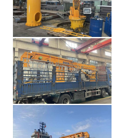
管
理
ニ
ュ
ー
ス
事
件
CONTACT