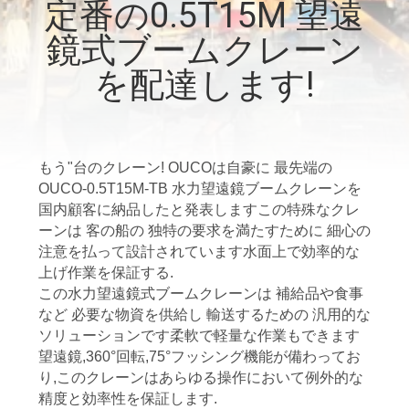
定番の0.5T15M 望遠
VR
鏡式ブームクレーン
シ
を配達します!
ョ
ー
もう"台のクレーン! OUCOは自豪に 最先端の
わ
OUCO-0.5T15M-TB 水力望遠鏡ブームクレーンを
国内顧客に納品したと発表しますこの特殊なクレ
た
ーンは 客の船の 独特の要求を満たすために 細心の
注意を払って設計されています水面上で効率的な
し
上げ作業を保証する.
この水力望遠鏡式ブームクレーンは 補給品や食事
た
など 必要な物資を供給し 輸送するための 汎用的な
ち
ソリューションです柔軟で軽量な作業もできます
望遠鏡,360°回転,75°フッシング機能が備わってお
に
り,このクレーンはあらゆる操作において例外的な
精度と効率性を保証します.