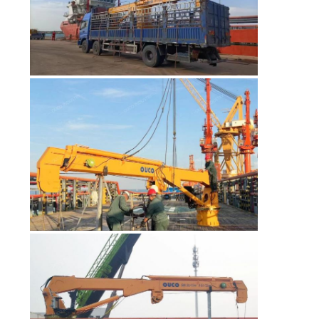
US
地
図
プ
ラ
イ
バ
シ
ー
ポ