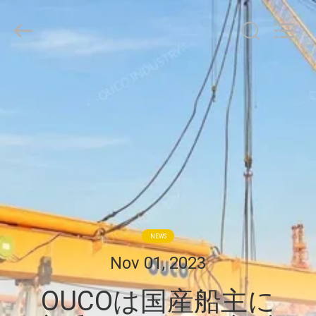
Copyright
©
2020
-
2026
WUXI
OUCO
家
INTERNATIONAL
GROUP
CO.,
へ
LTD.
All
Rights
Reserved.
製
品
ビ
NEWS
デ
Nov 01, 2023
オ
OUCOは国産船主に