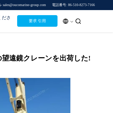
sales@oucomarine-group.com
電話番号: 86-510-8273-7166
くださ


要求 引用
いの望遠鏡クレーンを出荷した!