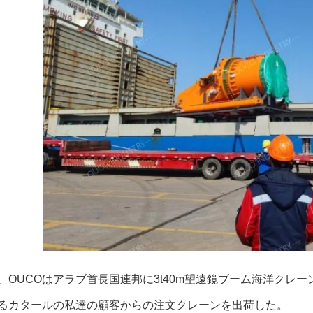
、OUCOはアラブ首長国連邦に3t40m望遠鏡ブーム海洋クレ
るカタールの私達の顧客からの注文クレーンを出荷した。