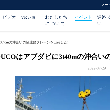
メール 
ビデオ
VRショー
わたしたち
イベント
連絡 
に つい て
い
3t40mの沖合いの望遠鏡クレーンを出荷した!
OUCOはアブダビに3t40mの沖合
2022-07-29