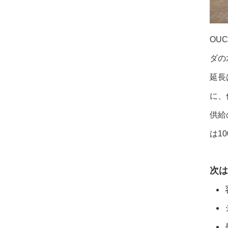
OU
ダの
延長
に、
供給
は1
次は