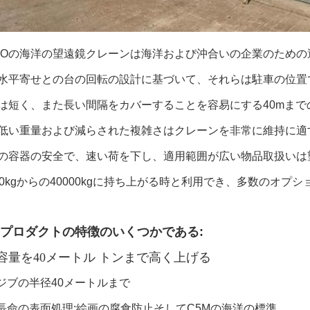
COの海洋の望遠鏡クレーンは海洋および沖合いの企業のため
水平寄せとの台の回転の設計に基づいて、それらは駐車の位置
は短く、また長い間隔をカバーすることを容易にする40mま
低い重量および減らされた複雑さはクレーンを非常に維持に適
の容器の安全で、速い荷を下し、適用範囲が広い物品取扱いは
00kgからの40000kgに持ち上がる時と利用でき、多数のオ
プロダクトの特徴のいくつかである:
容量を40メートル トンまで高く上げる
ジブの半径40メートルまで
長命の表面処理:絵画の腐食防止そしてC5Mの海洋の標準