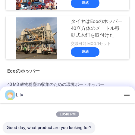
連絡
タイヤはEcoのホッパー
40立方体のメートル移
動式木餌を取付けた
交渉可能 MOQ:1セット
連絡
Ecoのホッパー
40 M3 穀物粉塵の収集のための環境ポートホッパー
Lily
移動式サイクロン フィルターEcoのホッパー第一次製品の塵の
証拠左舷750TPH
10:48 PM
移動式バッグ フィルタのEcoのホッパー第一次製品の塵の証拠
の港のホッパー10厚いMS
Good day, what product are you looking for?