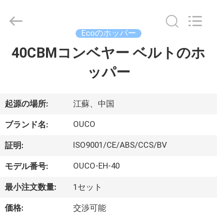
Copyright
©
2020
-
2026
Ecoのホッパー
WUXI
OUCO
40CBMコンベヤー ベルトのホ
家
INTERNATIONAL
GROUP
CO.,
ッパー
へ
LTD.
All
Rights
Reserved.
製
起源の場所:
江蘇、中国
品
OUCO
ブランド名:
ISO9001/CE/ABS/CCS/BV
証明:
ビ
OUCO-EH-40
モデル番号:
デ
最小注文数量:
1セット
オ
価格:
交渉可能