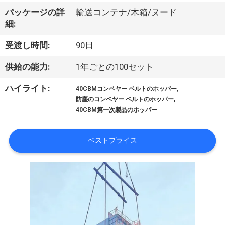
VR
パッケージの詳
輸送コンテナ/木箱/ヌード
細:
シ
受渡し時間:
90日
ョ
供給の能力:
1年ごとの100セット
ー
,
ハイライト:
40CBMコンベヤー ベルトのホッパー
,
防塵のコンベヤー ベルトのホッパー
わ
40CBM第一次製品のホッパー
た
ベストプライス
し
た
ち
に