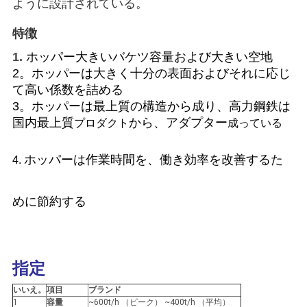
ように設計されている。
管
特徴
理
1.
ホッパー大きい
バケツ容量および大きい
空地
2。ホッパーは大きく十分の表面およびそれに応じ
ニ
て高い係数を詰める
3。ホッパーは最上質の構造から成り、高力鋼鉄は
ュ
国内最上質
から、アダプター
プロダクト
成っている
ー
ホッパーは作業時間を、働き効率を改善するた
4.
ス
めに節約する
事
件
指定
CONTACT
いいえ。
項目
ブランド
1
容量
~600t/h （ピーク） ~400t/h （平均）