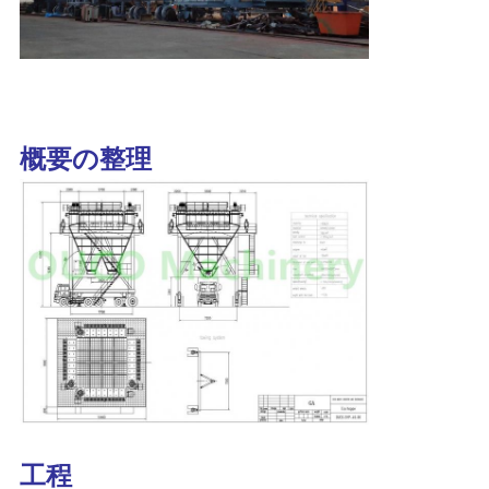
リ
シ
ー
概要の整理
工程