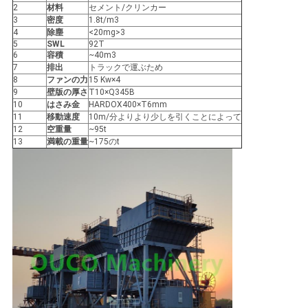
US
2
材料
セメント/クリンカー
3
密度
1.8t/m3
4
除塵
<20mg>3
5
SWL
92T
地
6
容積
~40m3
7
排出
トラックで運ぶため
図
8
ファンの力
15 Kw×4
9
壁版の厚さ
T10×Q345B
10
はさみ金
HARDOX400×T6mm
11
移動速度
10m/分よりより少しを引くことによって
プ
12
空重量
~95t
13
満載の重量
~175のt
ラ
イ
バ
シ
ー
ポ