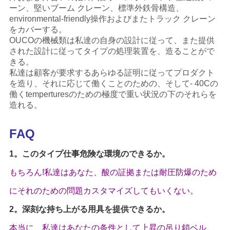
ーン、堅いブーム クレーン、標準外鉄骨構造、
environmental-friendly操作およびまたトラック クレーン
をカバーする。
OUCOの機械類は私達の自身の設計に従って、また提供
された設計に従ってタイプの処理装置を、造ることがで
きる。
私達は顧客が要求するあらゆる証明に従ってプロダクト
を造り、それに応じて働くことのための、そして- 40Cの
働くtemperturesのための極度で重い状況の下のそれらを
造れる。
FAQ
1。このタイプ仕事危険な環境のできるか。
もちろん!私達はあなた、酸の証拠または耐圧防爆のため
にそれのための問題カスタマイズしてもいくない。
2。深刻な持ち上がる用具を提供できるか。
本当に、私達はあなたの条件として上昇の吊り鎖ベル