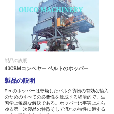
つ
い
て
工
場
ツ
製品の説明
40CBMコンベヤー ベルトのホッパー
ア
ー
製品の説明
Ecoのホッパーは乾燥したバルク貨物の有効な輸入
品
のためのすべての必要性を達成する経済的で、生
態学上敏感な解決である。ホッパーは事実上あら
質
ゆる第一次製品の特徴そして流れの特性に適する