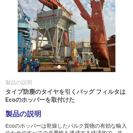
つ
い
て
工
場
ツ
ア
製品の説明
タイプ防塵のタイヤを引くバッグ フィルタは
ー
Ecoのホッパーを取付けた
品
製品の説明
質
Ecoのホッパーは乾燥したバルク貨物の有効な輸入