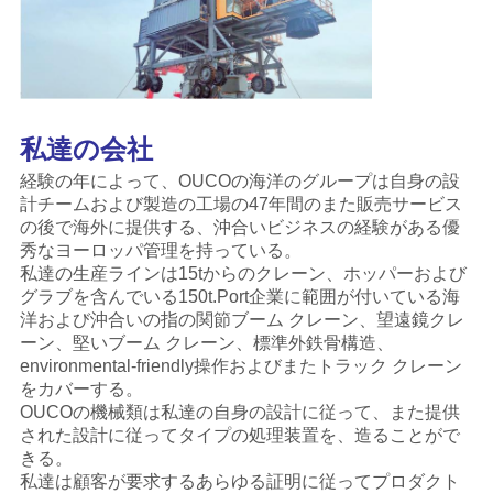
リ
シ
ー
私達の会社
経験の年によって、OUCOの海洋のグループは自身の設
計チームおよび製造の工場の47年間のまた販売サービス
の後で海外に提供する、沖合いビジネスの経験がある優
秀なヨーロッパ管理を持っている。
私達の
生産ラインは15tからのクレーン、ホッパーおよび
グラブを含んでいる150t.Port企業に範囲が付いている海
洋および沖合いの指の関節ブーム クレーン、望遠鏡クレ
ーン、堅いブーム クレーン、標準外鉄骨構造、
environmental-friendly操作およびまたトラック クレーン
をカバーする。
OUCOの機械類は私達の自身の設計に従って、また提供
された設計に従ってタイプの処理装置を、造ることがで
きる。
私達は顧客が要求するあらゆる証明に従ってプロダクト