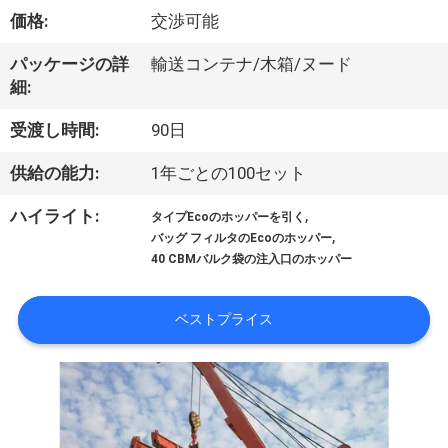
VR
価格:
交渉可能
シ
パッケージの詳
輸送コンテナ/木箱/ヌード
細:
ョ
受渡し時間:
90日
ー
供給の能力:
1年ごとの100セット
わ
,
ハイライト:
タイプEcoのホッパーを引く
,
バッグ フィルタのEcoのホッパー
た
40 CBMバルク袋の注入口のホッパー
し
ベストプライス
た
ち
に