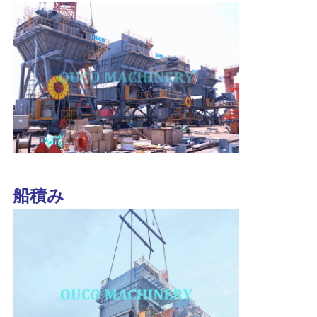
US
地
図
プ
ラ
イ
船積み
バ
シ
ー
ポ