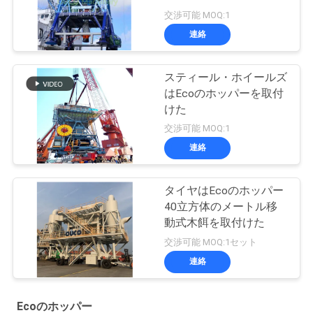
交渉可能 MOQ:1
連絡
スティール・ホイールズ
はEcoのホッパーを取付
けた
交渉可能 MOQ:1
連絡
タイヤはEcoのホッパー
40立方体のメートル移
動式木餌を取付けた
交渉可能 MOQ:1セット
連絡
Ecoのホッパー