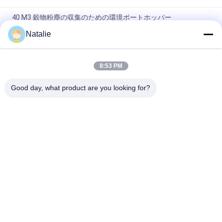
40 M3 穀物粉塵の収集のための環境ポートホッパー
Natalie
移動式サイクロン フィルターEcoのホッパー第一次製品の塵の
証拠左舷750TPH
8:53 PM
移動式バッグ フィルタのEcoのホッパー第一次製品の塵の証拠
の港のホッパー10厚いMS
Good day, what product are you looking for?
人気カテゴリ
すべて
クレーン グラブのバ
機械グラブのバケツ
ケツ
クラムシェルのグラ
油圧グラブのバケツ
ブのバケツ
無線リモート・コン
海洋クレーン
トロール グラブ