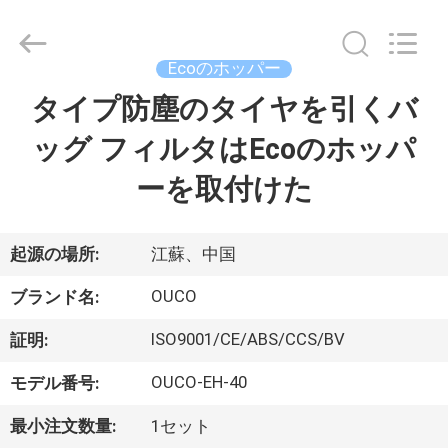
Copyright
©
2020
-
2026
Ecoのホッパー
WUXI
OUCO
タイプ防塵のタイヤを引くバ
家
INTERNATIONAL
GROUP
CO.,
ッグ フィルタはEcoのホッパ
へ
LTD.
All
Rights
ーを取付けた
Reserved.
製
品
起源の場所:
江蘇、中国
OUCO
ブランド名:
ビ
ISO9001/CE/ABS/CCS/BV
証明:
デ
OUCO-EH-40
モデル番号:
オ
最小注文数量:
1セット