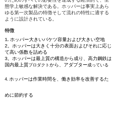
のためのすべての必要性を達成する経済的で、生
管
態学上敏感な解決である。ホッパーは事実上あら
ゆる第一次製品の特徴そして流れの特性に適する
理
ように設計されている。
特徴
ニ
1.
ホッパー大きい
バケツ容量および大きい
空地
ュ
2。ホッパーは大きく十分の表面およびそれに応じ
て高い係数を詰める
ー
3。ホッパーは最上質の構造から成り、高力鋼鉄は
ス
国内最上質
から、アダプター
プロダクト
成っている
ホッパーは作業時間を、働き効率を改善するた
4.
事
件
めに節約する
CONTACT