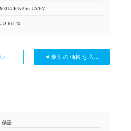
9001/CE/ABS/CCS/BV
CO-EH-40
さい
最高 の 価格 を 入手 する
保証: