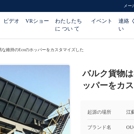
メール 
ビデオ
VRショー
わたしたち
イベント
連絡 
に つい て
い
容易な維持のEcoのホッパーをカスタマイズした
バルク貨物は4
ッパーをカ
起源の場所
江
ブランド名
OU