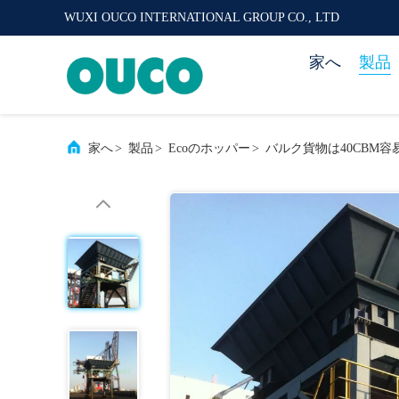
WUXI OUCO INTERNATIONAL GROUP CO., LTD
家へ
製品
家へ
>
製品
>
Ecoのホッパー
>
バルク貨物は40CBM