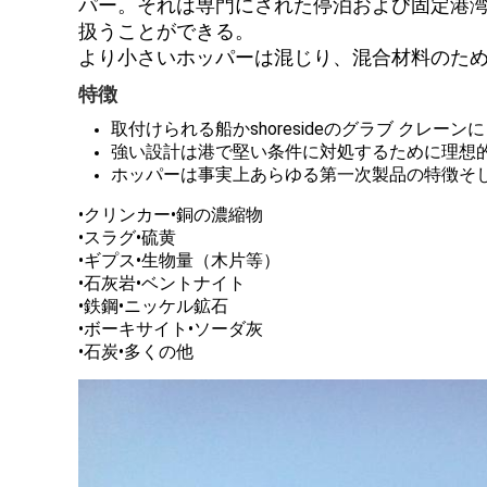
パー。それは専門にされた停泊および固定港
扱うことができる。
より小さいホッパーは混じり、混合材料のた
特徴
取付けられる船かshoresideのグラブ クレー
強い設計は港で堅い条件に対処するために理想的
ホッパーは事実上あらゆる第一次製品の特徴そし
•クリンカー•銅の濃縮物
•スラグ•硫黄
•ギプス•生物量（木片等）
•石灰岩•ベントナイト
•鉄鋼•ニッケル鉱石
•ボーキサイト•ソーダ灰
•石炭•多くの他