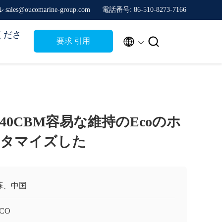
sales@oucomarine-group.com
電話番号: 86-510-8273-7166
くださ


要求 引用
0CBM容易な維持のEcoのホ
スタマイズした
蘇、中国
CO