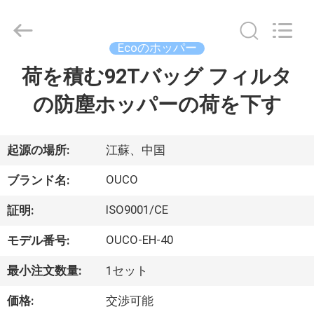
Copyright
©
2020
-
2026
Ecoのホッパー
WUXI
OUCO
荷を積む92Tバッグ フィルタ
家
INTERNATIONAL
GROUP
CO.,
の防塵ホッパーの荷を下す
へ
LTD.
All
Rights
Reserved.
製
起源の場所:
江蘇、中国
品
OUCO
ブランド名:
ISO9001/CE
証明:
ビ
OUCO-EH-40
モデル番号:
デ
最小注文数量:
1セット
オ
価格:
交渉可能