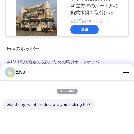
40立方体のメートル移
動式木餌を取付けた
交渉可能 MOQ:1セット
連絡
Ecoのホッパー
40 M3 穀物粉塵の収集のための環境ポートホッパー
Elva
移動式サイクロン フィルターEcoのホッパー第一次製品の塵の
証拠左舷750TPH
3:35 AM
移動式バッグ フィルタのEcoのホッパー第一次製品の塵の証拠
の港のホッパー10厚いMS
Good day, what product are you looking for?
人気カテゴリ
すべて
クレーン グラブのバ