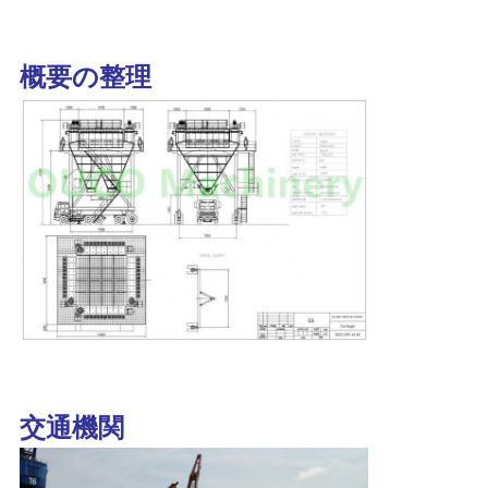
リ
シ
概要の整理
ー
交通機関