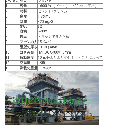
US
いいえ。
項目
ブランド
1
容量
~600t/h （ピーク） ~400t/h （平均）
2
材料
セメント/クリンカー
3
密度
1.8t/m3
地
4
除塵
<20mg>3
5
SWL
92T
図
6
容積
~40m3
7
排出
トラックで運ぶため
8
ファンの力
15 Kw×4
9
壁版の厚さ
T10×Q345B
プ
10
はさみ金
HARDOX400×T6mm
11
移動速度
10m/分よりより少しを引くことによって
12
空重量
~95t
ラ
13
満載の重量
~175のt
イ
バ
シ
ー
ポ