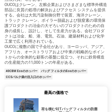
OUCOはクレーン、左舷企業およびさまざまな標準外構造
部品に良質の処理の解決およびアクセス システムを提供
する。会社は大気汚染制御分野で装置、海洋クレーン、
トラック クレーン、ボイラー脱硫および脱窒素の環境保
護プロダクトの冶金の大ぞろいのプロダクトのための自
身の成長し、設計し、そして生産力がある。会社プロダ
クトは冶金、船、港、電気、石油、建築材料および化学
工業で広く利用されている。
OUCOに複数の国で子会社があり、ヨーロッパ、アジア、
アフリカ、オーストラリアおよび中東の戦略的なポイン
トからの全体的な顧客の基盤に役立つ。それに鉄骨構造
の生産能力の11,000トンの年産がある。
40CBM Ecoのホッパー
バッグ フィルタのEcoのホッパー
CCSバルク袋の注入口のホッパー
最高の価格で
荷を積む92Tバッグ フィルタの防塵