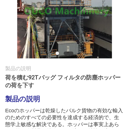
つ
い
て
工
場
ツ
製品の説明
荷を積む92Tバッグ フィルタの防塵ホッパー
ア
の荷を下す
ー
製品の説明
品
Ecoのホッパーは乾燥したバルク貨物の有効な輸入
のためのすべての必要性を達成する経済的で、生
質
態学上敏感な解決である。ホッパーは事実上あら