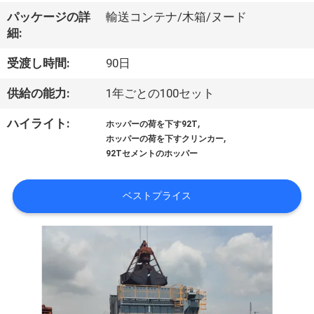
VR
パッケージの詳
輸送コンテナ/木箱/ヌード
細:
シ
受渡し時間:
90日
ョ
供給の能力:
1年ごとの100セット
ー
,
ハイライト:
ホッパーの荷を下す92T
,
ホッパーの荷を下すクリンカー
わ
92Tセメントのホッパー
た
ベストプライス
し
た
ち
に