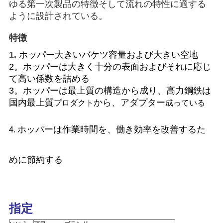
ゆる第一次製品の特徴そして流れの特性に適する
管
ように設計されている。
理
特徴
1.
ホッパー大きい
バケツ容量および大きい
空地
ニ
2。ホッパーは大きく十分の表面およびそれに応じ
て高い係数を詰める
ュ
3。ホッパーは最上質の構造から成り、高力鋼鉄は
ー
国内最上質
から、アダプター
プロダクト
成っている
ス
ホッパーは作業時間を、働き効率を改善するた
4.
事
めに節約する
件
指定
CONTACT