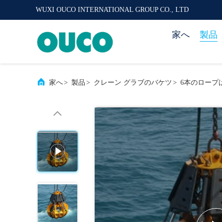
WUXI OUCO INTERNATIONAL GROUP CO., LTD
家へ
製品
家へ
>
製品
>
クレーン グラブのバケツ
>
6本のロープ