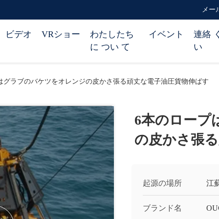
メール 
ビデオ
VRショー
わたしたち
イベント
連絡 
に つい て
い
はグラブのバケツをオレンジの皮かさ張る頑丈な電子油圧貨物伸ばす
6本のロープ
の皮かさ張る
起源の場所
江
ブランド名
OU