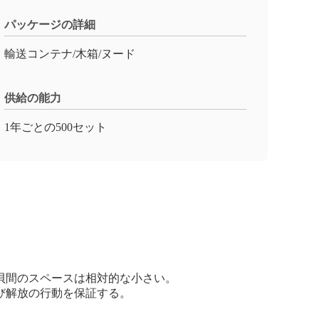
パッケージの詳細
輸送コンテナ/木箱/ヌード
供給の能力
1年ごとの500セット
貝間のスペースは相対的な小さい。
び解放の行動を保証する。