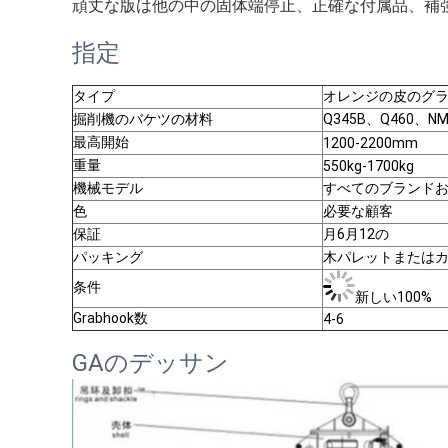
頑丈な版は他の中の固体端停止、正確な付属品、補
指定
タイプ
オレンジの皮のグ
掘削機のバケツの材料
Q345B、Q460、NM3
最高開始
1200-2200mm
重量
550kg-1700kg
機械モデル
すべてのブランド
色
必要な顧客
保証
月6月12の
パッキング
木パレットまたは
条件
新しい100%
Grabhook数
4-6
GAのデッサン