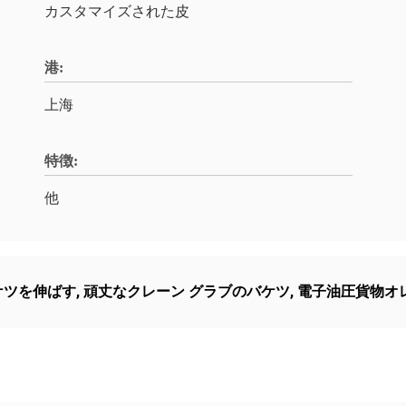
カスタマイズされた皮
港:
上海
特徴:
他
ケツを伸ばす
,
頑丈なクレーン グラブのバケツ
,
電子油圧貨物オ