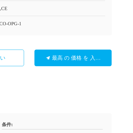
,CE
CO-OPG-1
さい
最高 の 価格 を 入手 する
条件: