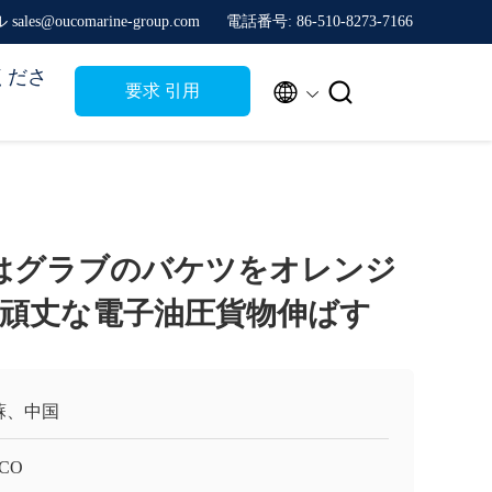
sales@oucomarine-group.com
電話番号: 86-510-8273-7166
くださ


要求 引用
はグラブのバケツをオレンジ
頑丈な電子油圧貨物伸ばす
蘇、中国
CO