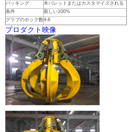
US
パッキング
木パレットまたはカスタマイズされる
条件
新しい100%
グラブのホック数
4-6
地
プロダクト映像
図
プ
ラ
イ
バ
シ
ー
ポ