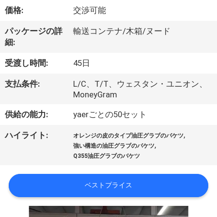
VR
価格:
交渉可能
シ
パッケージの詳
輸送コンテナ/木箱/ヌード
細:
ョ
受渡し時間:
45日
ー
支払条件:
L/C、T/T、ウェスタン・ユニオン、
MoneyGram
わ
供給の能力:
yaerごとの50セット
た
,
ハイライト:
オレンジの皮のタイプ油圧グラブのバケツ
し
,
強い構造の油圧グラブのバケツ
Q355油圧グラブのバケツ
た
ち
ベストプライス
に