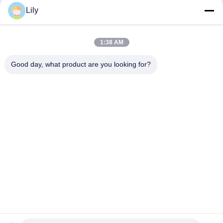
15cbm Clamshell Grab Bucket 無線リモコン
Lily
第一次製品のためにリモート・コントロール12CBMラジオのク
ラムシェルのグラブのバケツ
1:38 AM
電子油圧廃物のグラブのバケツの構造Q355 6の折り返し
Good day, what product are you looking for?
人気カテゴリ
すべて
クレーン グラブのバ
機械グラブのバケツ
ケツ
クラムシェルのグラ
油圧グラブのバケツ
ブのバケツ
無線リモート・コン
海洋クレーン
トロール グラブ
沖合いの台クレーン
船のデッキ クレーン