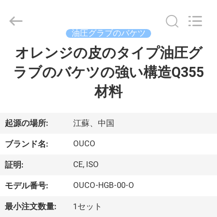
Copyright
©
2020
-
2026
油圧グラブのバケツ
WUXI
OUCO
オレンジの皮のタイプ油圧グ
家
INTERNATIONAL
GROUP
CO.,
ラブのバケツの強い構造Q355
へ
LTD.
All
Rights
材料
Reserved.
製
品
起源の場所:
江蘇、中国
OUCO
ブランド名:
ビ
CE, ISO
証明:
デ
OUCO-HGB-00-O
モデル番号:
オ
最小注文数量:
1セット