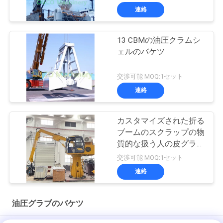
連絡
13 CBMの油圧クラムシ
ェルのバケツ
交渉可能 MOQ:1セット
連絡
カスタマイズされた折る
ブームのスクラップの物
質的な扱う人の皮グラブ
19 Mpa
交渉可能 MOQ:1セット
連絡
油圧グラブのバケツ