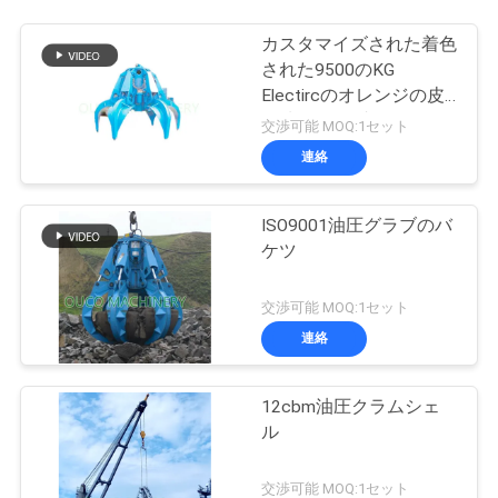
カスタマイズされた着色
された9500のKG
Electircのオレンジの皮
の油圧グラブのバケツ
交渉可能 MOQ:1セット
連絡
ISO9001油圧グラブのバ
ケツ
交渉可能 MOQ:1セット
連絡
12cbm油圧クラムシェ
ル
交渉可能 MOQ:1セット