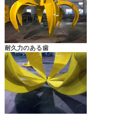
リ
シ
ー
耐久力のある歯