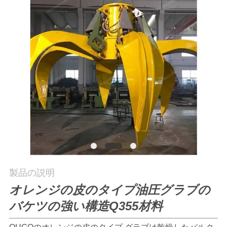
つ
い
て
工
場
ツ
ア
ー
製品の説明
オレンジの皮のタイプ油圧グラブの
品
バケツの強い構造Q355材料
質