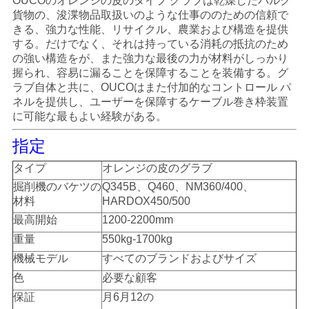
OUCOのオレンジの皮のタイプ グラブは乾燥したバルク
管
貨物の、浚渫物品取扱いのような仕事ののための信頼で
きる、強力な性能、リサイクル、農業および構造を提供
理
する。だけでなく、それは持っている消耗の抵抗のため
の強い構造をが、また強力な最後の力が材料がしっかり
握られ、容易に漏ることを保障することを装備する。グ
ニ
ラブ自体と共に、OUCOはまた付加的なコントロール パ
ネルを提供し、ユーザーを保障するケーブル巻き枠装置
ュ
に可能な最もよい経験がある。
ー
指定
ス
タイプ
オレンジの皮のグラブ
掘削機のバケツの
Q345B、Q460、NM360/400、
材料
HARDOX450/500
事
最高開始
1200-2200mm
重量
550kg-1700kg
件
機械モデル
すべてのブランドおよびサイズ
色
必要な顧客
CONTACT
保証
月6月12の