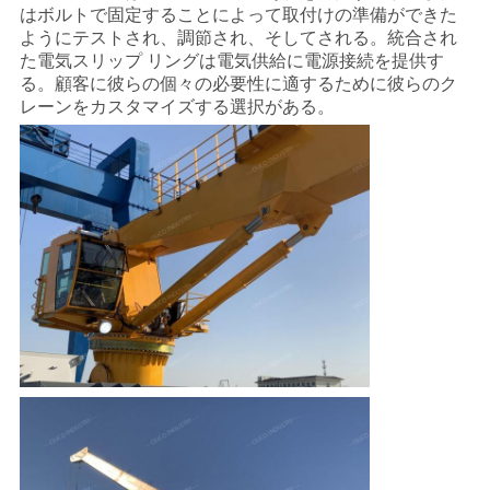
US
はボルトで固定することによって取付けの準備ができた
ようにテストされ、調節され、そしてされる。統合され
た電気スリップ リングは電気供給に電源接続を提供す
地
る。顧客に彼らの個々の必要性に適するために彼らのク
レーンをカスタマイズする選択がある。
図
プ
ラ
イ
バ
シ
ー
ポ