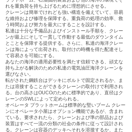
管
れを重負荷を持ち上げるために理想的にさせる。
クレーンは簡単でけれども強い構造を備えていて、容易
理
な維持および修理を保障する。重負荷の処理の効率、救
う時間および努力を最大にすることを設計する。
私達は十分な予備品およびインストール手順を、クレー
ニ
ンが最上にそして一貫して作動する最低のダウンタイム
とことを保障する提供する。さらに、私達の海洋クレー
ュ
ンは海によって出荷され、取付けの時機を得た配達そし
て容易さを可能にする。
ー
あなたの海洋の適用必要性を満たす信頼できる、頑丈な
持ち上がる解決のための私達の電気油圧海洋クレーンを
ス
選びなさい。
転がされた鋼鉄台はデッキにボルトで固定されるか、ま
たは溶接することができるクレーンの取付けで利用され
事
る。台の高さはOUCOのために標準的であり、直径はク
レーンのSWLによって定められる。
件
オペレータ プラットホームは標準的な堅いブーム クレー
ンにオペレータ小屋はオプション機能であるが、含まれ
ている。要求されたら、クレーンおよび準の部品および
CONTACT
装置はすべて一流の分類の社会の条件に従って設計され
る。クレーンは容器のデッキへそれを溶接するか、また