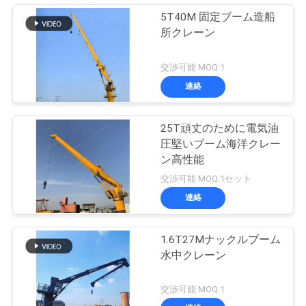
5T40M 固定ブーム造船
所クレーン
交渉可能 MOQ:1
連絡
25T頑丈のために電気油
圧堅いブーム海洋クレー
ン高性能
交渉可能 MOQ:1セット
連絡
1.6T27Mナックルブーム
水中クレーン
交渉可能 MOQ:1