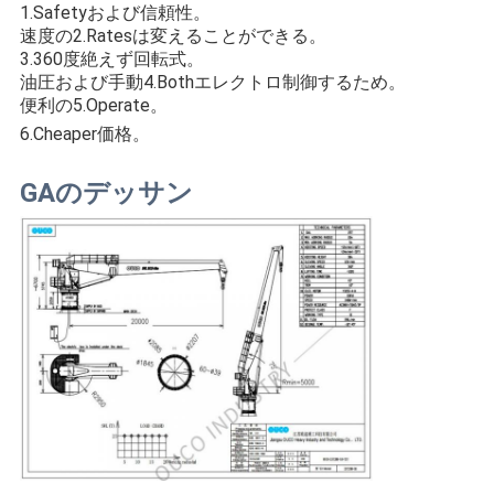
1.Safety
および信頼性。
速度の2.Ratesは変えることができる。
3.360度絶えず回転式。
油圧および手動4.Bothエレクトロ制御するため。
便利の5.Operate。
6.Cheaper価格。
GAのデッサン