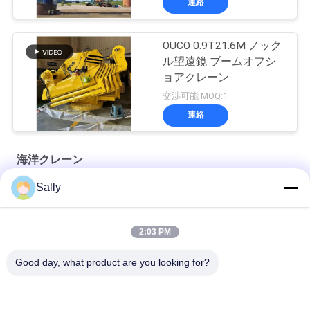
連絡
OUCO 0.9T21.6M ノック
ル望遠鏡 ブームオフシ
ョアクレーン
交渉可能 MOQ:1
連絡
海洋クレーン
Sally
プレミアム OUCO マリン ワイヤー ロープ
10T20M Knuckle Boom Lift Crane
2:03 PM
5T15M ノックルブームオフショアクレーン
Good day, what product are you looking for?
人気カテゴリ
すべて