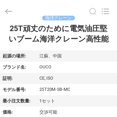
Copyright
©
2020
-
2026
海洋クレーン
WUXI
OUCO
25T頑丈のために電気油圧堅
家
INTERNATIONAL
GROUP
CO.,
いブーム海洋クレーン高性能
へ
LTD.
All
Rights
Reserved.
製
起源の場所:
江蘇、中国
品
OUCO
ブランド名:
CE, ISO
証明:
ビ
25T20M-SB-MC
モデル番号:
デ
最小注文数量:
1セット
オ
価格:
交渉可能