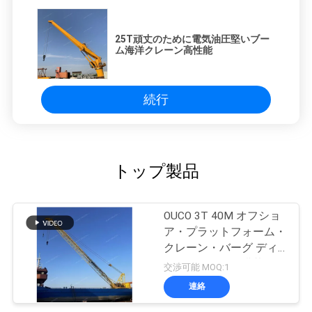
25T頑丈のために電気油圧堅いブー
ム海洋クレーン高性能
続行
トップ製品
OUCO 3T 40M オフショ
ア・プラットフォーム・
クレーン・バーグ ディ
ーゼルエンジン搭載
交渉可能 MOQ:1
連絡