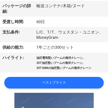
VR
パッケージの詳
輸送コンテナ/木箱/ヌード
細:
シ
受渡し時間:
60日
ョ
支払条件:
L/C、T/T、ウェスタン・ユニオン、
ー
MoneyGram
供給の能力:
1年ごとの300セット
わ
,
ハイライト:
油圧電気堅いブームの海洋クレーン
た
,
25T油圧堅いブームの海洋クレーン
25T20Mの油圧堅いブームの海洋クレーン
し
た
ベストプライス
ち
に