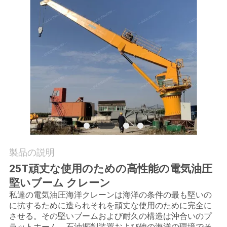
つ
い
て
工
場
ツ
ア
製品の説明
ー
25T頑丈な使用のための高性能の電気油圧
堅いブーム クレーン
品
私達の電気油圧海洋クレーンは海洋の条件の最も堅いの
に抗するために造られそれを頑丈な使用のために完全に
質
させる。その堅いブームおよび耐久の構造は沖合いのプ
ラットホーム、石油掘削装置および他の海洋の環境でそ