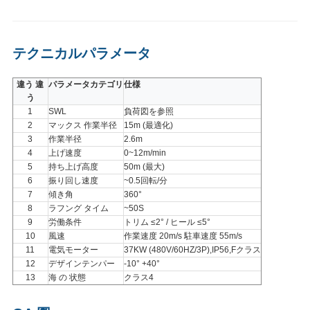
テクニカルパラメータ
違う 違
パラメータカテゴリ
仕様
う
1
SWL
負荷図を参照
2
マックス 作業半径
15m (最適化)
3
作業半径
2.6m
4
上げ速度
0~12m/min
5
持ち上げ高度
50m (最大)
6
振り回し速度
~0.5回転/分
7
傾き角
360°
8
ラフング タイム
~50S
9
労働条件
トリム ≤2° / ヒール ≤5°
10
風速
作業速度 20m/s 駐車速度 55m/s
11
電気モーター
37KW (480V/60HZ/3P),IP56,Fクラス
12
デザインテンパー
-10° +40°
13
海 の 状態
クラス4