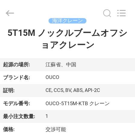
Copyright
©
2020
-
2026
海洋クレーン
WUXI
OUCO
5T15M ノックルブームオフシ
家
INTERNATIONAL
GROUP
CO.,
ョアクレーン
へ
LTD.
All
Rights
Reserved.
製
起源の場所:
江蘇省、中国
品
OUCO
ブランド名:
CE, CCS, BV, ABS, API-2C
証明:
ビ
モデル番号:
OUCO-5T15M-KTB クレーン
デ
1
最小注文数量:
オ
価格:
交渉可能