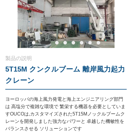
つ
い
て
工
場
製品の説明
ツ
5T15M クンクルブーム 離岸風力起力
ア
クレーン
ー
ヨーロッパの海上風力発電と海上エンジニアリング部門
は 高塩分で複雑な環境で 繁栄する機器を必要としていま
品
すOUCOは,カスタマイズされた5T15Mノックルブームク
レーンを開発しました強力なパワーと 卓越した機敏性を
質
バランスさせる ソリューションです