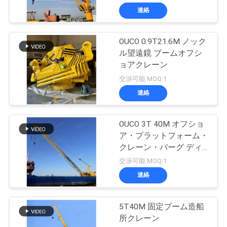
連絡
OUCO 0.9T21.6M ノック
ル望遠鏡 ブームオフシ
ョアクレーン
交渉可能 MOQ:1
連絡
OUCO 3T 40M オフショ
ア・プラットフォーム・
クレーン・バーグ ディ
ーゼルエンジン搭載
交渉可能 MOQ:1
連絡
5T40M 固定ブーム造船
所クレーン