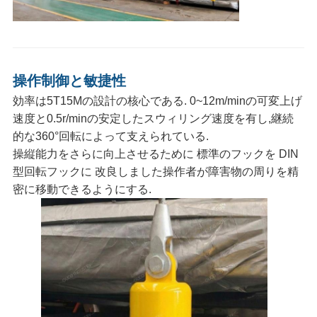
US
地
図
操作制御と敏捷性
効率は5T15Mの設計の核心である. 0~12m/minの可変上げ
速度と0.5r/minの安定したスウィリング速度を有し,継続
プ
的な360°回転によって支えられている.
操縦能力をさらに向上させるために 標準のフックを DIN
ラ
型回転フックに 改良しました操作者が障害物の周りを精
イ
密に移動できるようにする.
バ
シ
ー
ポ