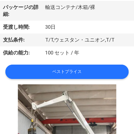
VR
パッケージの詳
輸送コンテナ/木箱/裸
細:
シ
受渡し時間:
30日
ョ
支払条件:
T/T,ウェスタン・ユニオン,T/T
ー
供給の能力:
100 セット / 年
わ
ベストプライス
た
し
た
ち
に