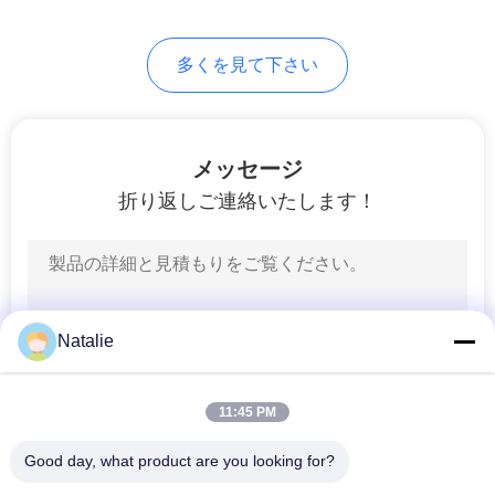
US
76
多くを見て下さい
望遠鏡ブーム クレ
地
図
ーン
メッセージ
プ
折り返しご連絡いたします！
ラ
16
イ
貨物自動車によって
バ
Natalie
取付けられるクレ
シ
ーン
11:45 PM
ー
Good day, what product are you looking for?
ポ