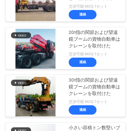
つ
よって取付けられるクレ
交渉可能 MOQ:1セット
い
ーン
連絡
57
て
無線リモート・コ
20t指の関節および望遠
鏡ブームの貨物自動車は
ントロール グラブ
工
クレーンを取付けた
交渉可能 MOQ:1セット
場
連絡
ツ
ア
30t指の関節および望遠
123
鏡ブームの貨物自動車は
ー
クレーンを取付けた
海洋クレーン
交渉可能 MOQ:1セット
連絡
品
質
小さい容積トン数堅いブ