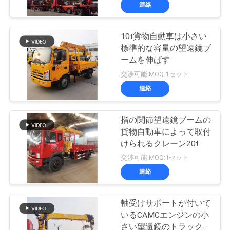
連絡
VR
シ
10t貨物自動車は小さい
19
標準的な容量の望遠鏡ブ
ョ
クラムシェルのグ
ームを伸ばす
ー
交渉可能 MOQ:1セット
ラブのバケツ
連絡
わ
指の関節望遠鏡ブームの
た
貨物自動車によって取付
けられるクレーン20t
し
30
交渉可能 MOQ:1セット
た
油圧グラブのバケ
連絡
ち
ツ
軸受けサポートが付いて
に
いるCAMCエンジンの小
さい望遠鏡のトラックに