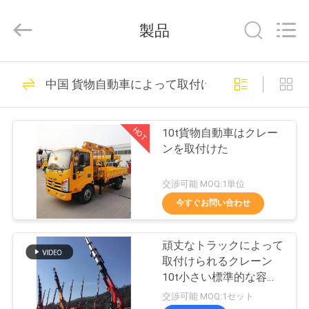
Copyright
©
2020
製品
-
2026
WUXI
OUCO
家
38
INTERNATIONAL
GROUP
中国 貨物自動車によって取付けられるクレーン
CO.,
クレーン グラブの
へ
LTD.
All
Rights
バケツ
Reserved.
HOT
10t貨物自動車はクレー
製
ンを取付けた
品
交渉可能 MOQ:1単位
今すぐお問い合わせ
49
ビ
機械グラブのバケ
頑丈なトラックによって
デ
取付けられるクレーン
ツ
オ
10t小さい標準的な容量
望遠鏡ブーム
交渉可能 MOQ:1セット