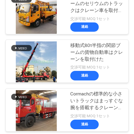
管
ームのセリウムのトラッ
クはクレーン車を取付け
20
理
た
交渉可能 MOQ:1セット
沖合いの台クレー
連絡
ニ
ン
移動式80t半指の関節ブ
ュ
ームの貨物自動車はクレ
ーンを取付けた
ー
交渉可能 MOQ:1セット
ス
連絡
33
船のデッキ クレー
事
Cormachの標準的な小さ
いトラックはまっすぐな
ン
件
腕を搭載するクレーンを
取付けた
交渉可能 MOQ:1セット
連絡
CONTACT