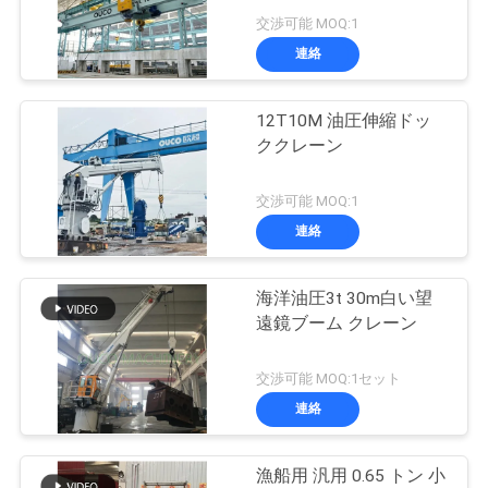
つ
交渉可能 MOQ:1
い
連絡
57
て
無線リモート・コ
12T10M 油圧伸縮ドッ
ククレーン
ントロール グラブ
工
交渉可能 MOQ:1
場
連絡
ツ
ア
海洋油圧3t 30m白い望
123
遠鏡ブーム クレーン
ー
海洋クレーン
交渉可能 MOQ:1セット
連絡
品
質
漁船用 汎用 0.65 トン 小