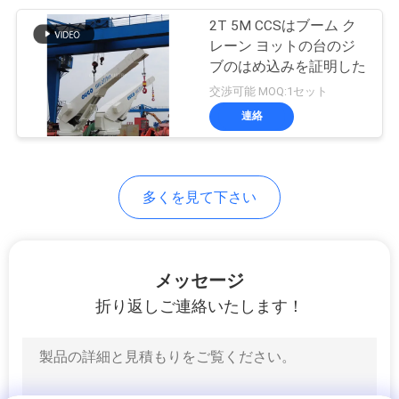
US
2T 5M CCSはブーム ク
76
レーン ヨットの台のジ
望遠鏡ブーム クレ
地
ブのはめ込みを証明した
交渉可能 MOQ:1セット
図
ーン
連絡
プ
ラ
多くを見て下さい
16
イ
貨物自動車によって
バ
メッセージ
取付けられるクレ
シ
折り返しご連絡いたします！
ーン
ー
ポ