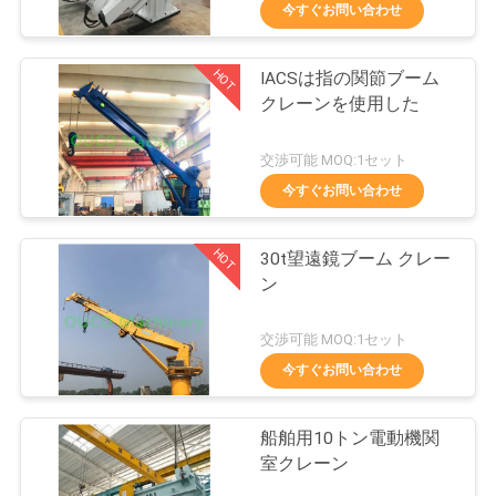
今すぐお問い合わせ
VR
シ
HOT
IACSは指の関節ブーム
19
クレーンを使用した
ョ
クラムシェルのグ
ー
交渉可能 MOQ:1セット
ラブのバケツ
今すぐお問い合わせ
わ
HOT
30t望遠鏡ブーム クレー
た
ン
し
30
交渉可能 MOQ:1セット
た
油圧グラブのバケ
今すぐお問い合わせ
ち
ツ
船舶用10トン電動機関
に
室クレーン