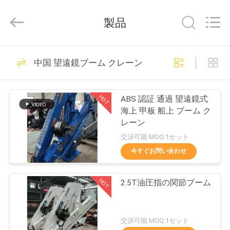
Copyright
©
2020
製品
-
2026
WUXI
OUCO
家
38
INTERNATIONAL
GROUP
中国 望遠鏡ブーム クレーン
CO.,
クレーン グラブの
へ
LTD.
All
Rights
バケツ
Reserved.
HOT
ABS 認証 通過 望遠鏡式
製
海上 甲板 船上 ブーム ク
レーン
品
交渉可能 MOQ:1セット
今すぐお問い合わせ
49
ビ
機械グラブのバケ
HOT
2.5T油圧指の関節ブーム
デ
ツ
オ
交渉可能 MOQ:1セット