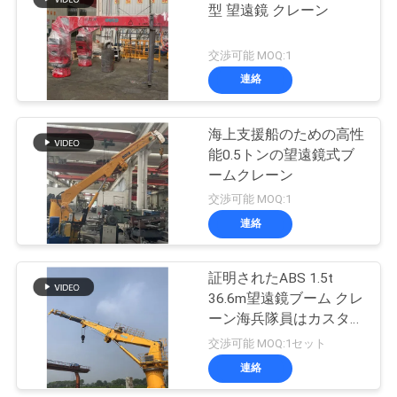
管
型 望遠鏡 クレーン
20
理
交渉可能 MOQ:1
沖合いの台クレー
連絡
ニ
ン
海上支援船のための高性
ュ
能0.5トンの望遠鏡式ブ
ームクレーン
ー
交渉可能 MOQ:1
ス
連絡
33
船のデッキ クレー
事
証明されたABS 1.5t
36.6m望遠鏡ブーム クレ
ン
件
ーン海兵隊員はカスタマ
イズした
交渉可能 MOQ:1セット
連絡
CONTACT