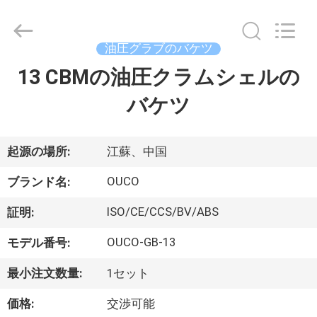
Copyright
©
2020
-
2026
油圧グラブのバケツ
WUXI
OUCO
13 CBMの油圧クラムシェルの
家
INTERNATIONAL
GROUP
CO.,
バケツ
へ
LTD.
All
Rights
Reserved.
製
起源の場所:
江蘇、中国
品
OUCO
ブランド名:
ISO/CE/CCS/BV/ABS
証明:
ビ
OUCO-GB-13
モデル番号:
デ
最小注文数量:
1セット
オ
価格:
交渉可能