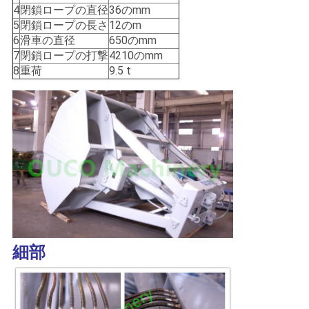
US
4
閉鎖ロープの直径
36のmm
5
閉鎖ロープの長さ
12のm
6
滑車の直径
650のmm
地
7
閉鎖ロープの打撃
4210のmm
8
重荷
9.5 t
図
プ
ラ
イ
バ
シ
細部
ー
ポ