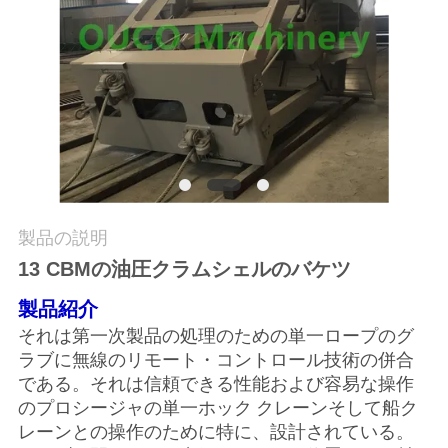
つ
い
て
工
場
ツ
製品の説明
13 CBMの油圧クラムシェルのバケツ
ア
製品紹介
ー
それは第一次製品の処理のための単一ロープのグ
ラブに無線のリモート・コントロール技術の併合
品
である。それは信頼できる性能および容易な操作
のプロシージャの単一ホック クレーンそして船ク
質
レーンとの操作のために特に、設計されている。