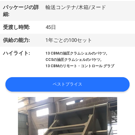
VR
パッケージの詳
輸送コンテナ/木箱/ヌード
細:
シ
受渡し時間:
45日
ョ
供給の能力:
1年ごとの100セット
ー
,
ハイライト:
13 CBMの油圧クラムシェルのバケツ
,
CCSの油圧クラムシェルのバケツ
わ
13 CBMのリモート・コントロール グラブ
た
ベストプライス
し
た
ち
に