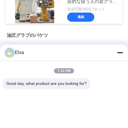
質的な扱う人の皮グラブ
19 Mpa
交渉可能 MOQ:1セット
連絡
油圧グラブのバケツ
15cbm Clamshell Grab Bucket 無線リモコン
Elva
第一次製品のためにリモート・コントロール12CBMラジオのク
ラムシェルのグラブのバケツ
7:12 PM
電子油圧廃物のグラブのバケツの構造Q355 6の折り返し
Good day, what product are you looking for?
人気カテゴリ
すべて
クレーン グラブのバ
機械グラブのバケツ
ケツ