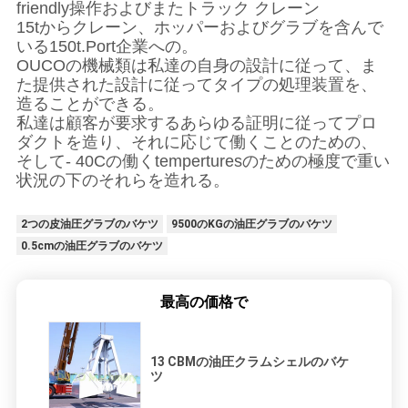
friendly操作およびまたトラック クレーン
15tからクレーン、ホッパーおよびグラブを含んで
いる150t.Port企業への。
OUCOの機械類は私達の自身の設計に従って、ま
た提供された設計に従ってタイプの処理装置を、
造ることができる。
私達は顧客が要求するあらゆる証明に従ってプロ
ダクトを造り、それに応じて働くことのための、
そして- 40Cの働くtemperturesのための極度で重い
状況の下のそれらを造れる。
2つの皮油圧グラブのバケツ
9500のKGの油圧グラブのバケツ
0.5cmの油圧グラブのバケツ
最高の価格で
13 CBMの油圧クラムシェルのバケ
ツ