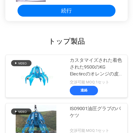
続行
トップ製品
カスタマイズされた着色
された9500のKG
Electircのオレンジの皮
の油圧グラブのバケツ
交渉可能 MOQ:1セット
連絡
ISO9001油圧グラブのバ
ケツ
交渉可能 MOQ:1セット