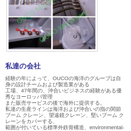
リ
シ
ー
私達の会社
経験の年によって、OUCOの海洋のグループは自
身の設計チームおよび製造業がある
工場、47年間の、沖合いビジネスの経験がある優
秀なヨーロッパ管理
また
販売
サービスの後で海外に
提供する
。
私達の
生産ラインは海洋および沖合いの指の関節
ブーム クレーン、望遠鏡クレーン、堅いブーム ク
レーンを
カバーする、
範囲が付いている標準外鉄骨構造、environmental-