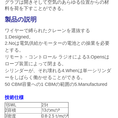
グラブは開きそして空気のあらゆる位置からの材
管
料を荷を下すことができる。
理
製品の説明
ワイヤーで縛られたクレーンを選抜する
ニ
1.Designed。
ュ
2.Noは電気供給かモーターの電池との操業を必要
とする。
ー
リモート・コントロール ラジオによる3.Opensは
ス
ロープ装置によって閉まる。
シリンダーが、それ壊れる4.Whenは単一シリンダ
ーをしばらく働かせることができる。
事
50 CBM容量への1 CBMの範囲の5.Manufactured
件
技術仕様
1
SWL
25t
CONTACT
2
容積
13のmの³
3
密度
0.8-2.5 t/mの³