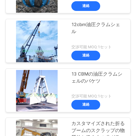
連絡
12cbm油圧クラムシェ
ル
交渉可能 MOQ:1セット
連絡
13 CBMの油圧クラムシ
ェルのバケツ
交渉可能 MOQ:1セット
連絡
カスタマイズされた折る
ブームのスクラップの物