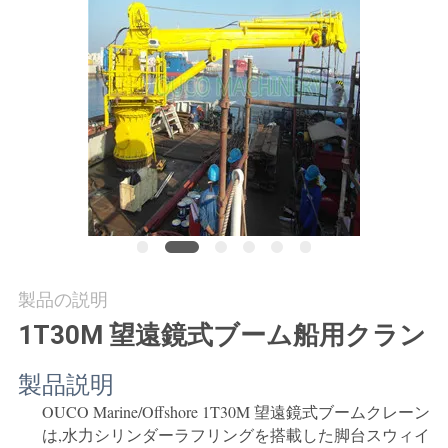
つ
い
て
工
場
ツ
ア
製品の説明
ー
1T30M 望遠鏡式ブーム船用クラン
品
製品説明
OUCO Marine/Offshore 1T30M 望遠鏡式ブームクレーン
質
は,水力シリンダーラフリングを搭載した脚台スウィイ