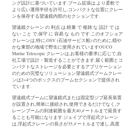
ング設計に基づいています.ブーム拡張は,より柔軟で
管
より広い運用半径を許可し,コンパクトな位置にクレー
理
ンを保存する望遠鏡内部のセクションです.
望遠鏡クレーン の 利点 は,軽量 で 複雑 な 設計 で は
ない こと で,保守 に 容易 な もの です.このオフショア
ニ
クレーンは,特に,OSV (石油サービス船) のために,穏や
ュ
かな東部の地域で野生に使用されていますOUCO
Marine Telescopic クレーンは,お客様の要求に応じて,自
ー
社工場で設計・製造することができます.届く範囲とコ
ンパクトなストレージを必要とするアプリケーション
ス
のための完璧なソリューション望遠鏡式ブームクレー
ンは2~4つのボックスのブームセクションで提供され
ています.
事
望遠鏡式ブームに望遠鏡式または固定型ジブ延長装置
件
が設置され,簡単に接続され,使用できるだけでなく,ク
レーンブームの到達範囲を最大40メートルまで延長す
ることも可能になります.ジェイブで浮起式クレーン
CONTACT
は,浮起式クレーンの長さが35メートルまで達し,高度