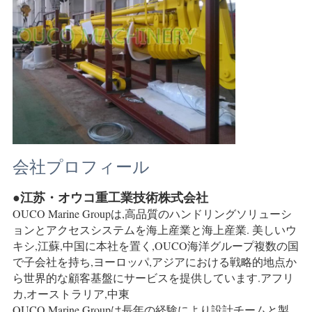
会社プロフィール
●江苏・オウコ重工業技術株式会社
OUCO Marine Groupは,高品質のハンドリングソリューシ
ョンとアクセスシステムを
海上産業と海上産業. 美しいウ
キシ,江蘇,中国に本社を置く,OUCO海洋グループ
複数の国
で子会社を持ち,ヨーロッパ,アジアにおける戦略的地点か
ら世界的な顧客基盤にサービスを提供しています.
アフリ
カ,オーストラリア,中東
OUCO Marine Groupは長年の経験により
設計チームと製