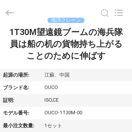
Copyright
©
2020
-
2026
海洋クレーン
WUXI
OUCO
1T30M望遠鏡ブームの海兵隊
家
INTERNATIONAL
GROUP
CO.,
員は船の机の貨物持ち上がる
へ
LTD.
All
Rights
ことのために伸ばす
Reserved.
製
品
起源の場所:
江蘇、中国
OUCO
ブランド名:
ビ
ISO,CE
証明:
デ
OUCO-1T30M-00
モデル番号:
オ
最小注文数量:
1セット