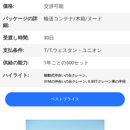
VR
価格:
交渉可能
シ
パッケージの詳
輸送コンテナ/木箱/ヌード
細:
ョ
受渡し時間:
30日
ー
支払条件:
T/T,ウェスタン・ユニオン
わ
供給の能力:
1年ごとの500セット
た
,
ハイライト:
移動式沖合いの台クレーン
,
31Mの沖合いの台クレーン
0.85Tクレーン車の半径
し
た
ベストプライス
ち
に