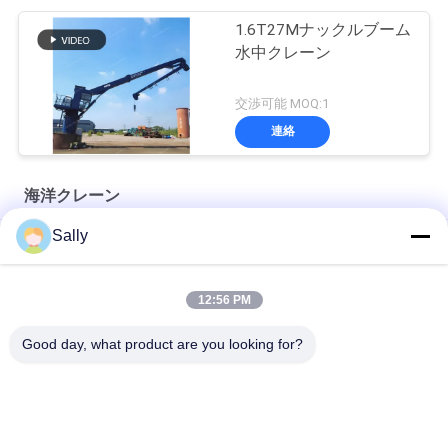
1.6T27Mナックルブーム
水中クレーン
交渉可能 MOQ:1
連絡
海洋クレーン
Sally
プレミアム OUCO マリン ワイヤー ロープ
10T20M Knuckle Boom Lift Crane
12:56 PM
5T15M ノックルブームオフショアクレーン
Good day, what product are you looking for?
人気カテゴリ
すべて
クレーン グラブのバ