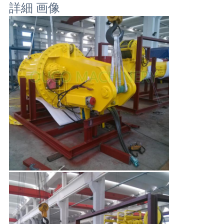
リ
詳細 画像
シ
ー