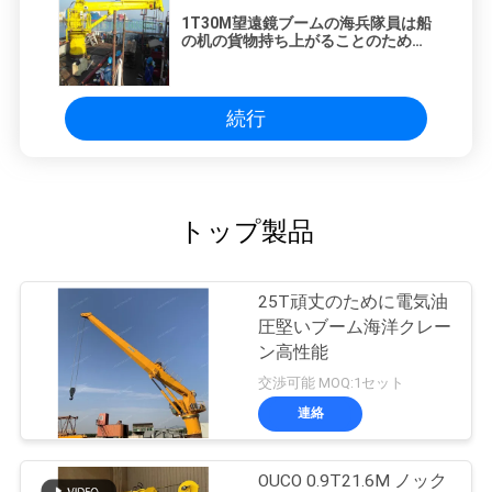
1T30M望遠鏡ブームの海兵隊員は船
の机の貨物持ち上がることのために
伸ばす
続行
トップ製品
25T頑丈のために電気油
圧堅いブーム海洋クレー
ン高性能
交渉可能 MOQ:1セット
連絡
OUCO 0.9T21.6M ノック