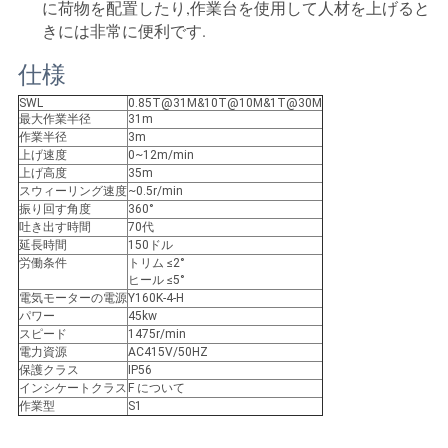
US
に荷物を配置したり,作業台を使用して人材を上げると
きには非常に便利です.
地
仕様
SWL
0.85T@31M&10T@10M&1T@30M
図
最大作業半径
31m
作業半径
3m
上げ速度
0~12m/min
上げ高度
35m
プ
スウィーリング速度
~0.5r/min
振り回す角度
360°
ラ
吐き出す時間
70代
延長時間
150ドル
イ
労働条件
トリム ≤2°
ヒール ≤5°
バ
電気モーターの電源
Y160K-4-H
パワー
45kw
スピード
1475r/min
シ
電力資源
AC415V/50HZ
保護クラス
IP56
ー
インシケートクラス
F について
作業型
S1
ポ