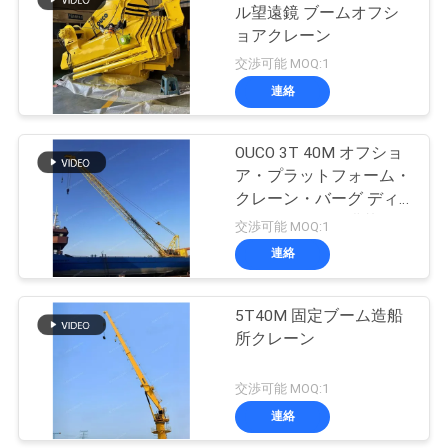
ル望遠鏡 ブームオフシ
ョアクレーン
交渉可能 MOQ:1
連絡
OUCO 3T 40M オフショ
ア・プラットフォーム・
クレーン・バーグ ディ
ーゼルエンジン搭載
交渉可能 MOQ:1
連絡
5T40M 固定ブーム造船
所クレーン
交渉可能 MOQ:1
連絡