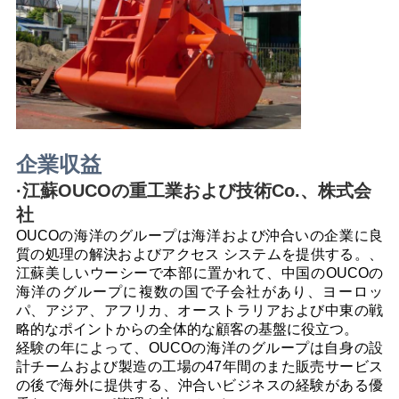
企業収益
·江蘇OUCOの重工業および技術Co.、株式会
社
OUCOの海洋のグループは
海洋および沖合いの企業
に良
質の処理の解決
およびアクセス システムを提供する。
、
江蘇美しいウーシーで本部に置かれて、中国のOUCOの
海洋のグループに
複数の国で子会社があり、ヨーロッ
パ、アジア、アフリカ、オーストラリアおよび中東の戦
略的なポイントからの
全体的な顧客の基盤に役立つ。
経験の年によって、OUCOの海洋のグループは自身の
設
計チームおよび製造の工場の47年間のまた販売サービス
の後で
海外に提供する、沖合いビジネスの経験がある優