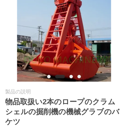
つ
い
て
工
場
ツ
ア
ー
製品の説明
物品取扱い2本のロープのクラム
品
シェルの掘削機の機械グラブのバ
質
ケツ