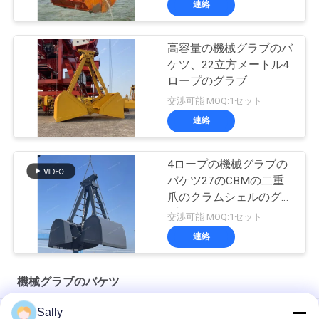
連絡
高容量の機械グラブのバ
ケツ、22立方メートル4
ロープのグラブ
交渉可能 MOQ:1セット
連絡
4ロープの機械グラブの
バケツ27のCBMの二重
爪のクラムシェルのグラ
ブ
交渉可能 MOQ:1セット
連絡
機械グラブのバケツ
Sally
浚渫油圧クラムシェルのグラブ