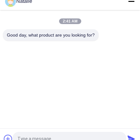
Natalie
浚渫油圧クラムシェルのグラブ
6 CBMの機械グラブのバケツ
2:41 AM
3立方メートルの砂の把握の二重爪の機械グラブのバケツ
Good day, what product are you looking for?
人気カテゴリ
すべて
クレーン グラブのバ
機械グラブのバケツ
ケツ
クラムシェルのグラ
油圧グラブのバケツ
ブのバケツ
無線リモート・コン
海洋クレーン
トロール グラブ
沖合いの台クレーン
船のデッキ クレーン