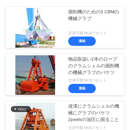
掘削機のための3 CBMの
機械グラブ
交渉可能 MOQ:1セット
連絡
物品取扱い2本のロープ
のクラムシェルの掘削機
の機械グラブのバケツ
交渉可能 MOQ:1セット
連絡
浚渫にクラムシェルの機
械にグラブのバケツ
2peelsの油圧に掘ること
交渉可能 MOQ:1セット