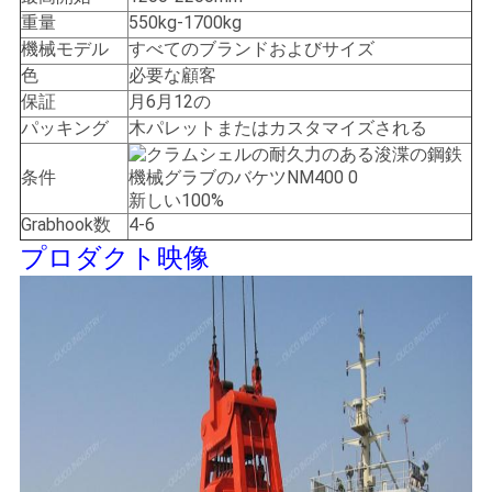
US
重量
550kg-1700kg
機械モデル
すべてのブランドおよびサイズ
色
必要な顧客
地
保証
月6月12の
図
パッキング
木パレットまたはカスタマイズされる
条件
プ
新しい100%
Grabhook数
4-6
ラ
プロダクト映像
イ
バ
シ
ー
ポ