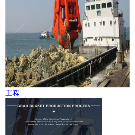
リ
シ
ー
工程