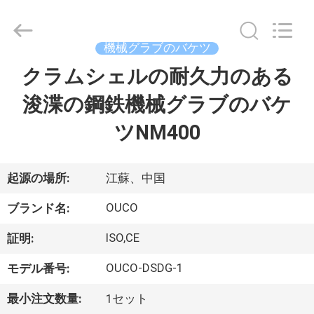
Copyright
©
2020
-
2026
機械グラブのバケツ
WUXI
OUCO
クラムシェルの耐久力のある
家
INTERNATIONAL
GROUP
CO.,
浚渫の鋼鉄機械グラブのバケ
へ
LTD.
All
Rights
ツNM400
Reserved.
製
品
起源の場所:
江蘇、中国
OUCO
ブランド名:
ビ
ISO,CE
証明:
デ
OUCO-DSDG-1
モデル番号:
オ
最小注文数量:
1セット