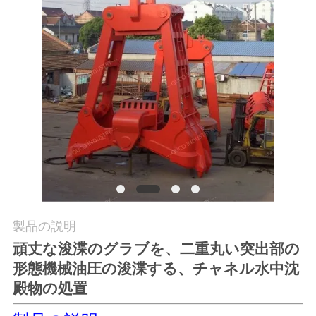
つ
い
て
工
場
ツ
ア
ー
製品の説明
頑丈な浚渫のグラブを、二重丸い突出部の
品
形態機械油圧の浚渫する、チャネル水中沈
殿物の処置
質