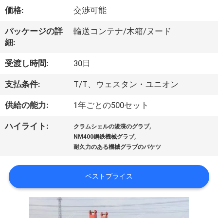
VR
価格:
交渉可能
シ
パッケージの詳
輸送コンテナ/木箱/ヌード
細:
ョ
受渡し時間:
30日
ー
支払条件:
T/T、ウェスタン・ユニオン
わ
供給の能力:
1年ごとの500セット
た
,
ハイライト:
クラムシェルの浚渫のグラブ
,
NM400鋼鉄機械グラブ
し
耐久力のある機械グラブのバケツ
た
ベストプライス
ち
に