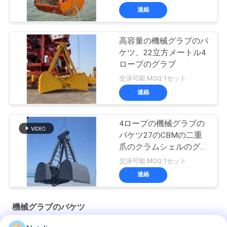
連絡
高容量の機械グラブのバ
ケツ、22立方メートル4
ロープのグラブ
交渉可能 MOQ:1セット
連絡
4ロープの機械グラブの
バケツ27のCBMの二重
爪のクラムシェルのグラ
ブ
交渉可能 MOQ:1セット
連絡
機械グラブのバケツ