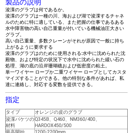
製品の説明
管
浚渫のグラブは何であるか。
理
浚渫のグラブは一種の川、海および湖で浚渫するチャネ
ルのために特に適している、また把握の仕事であるある
水中障害物の高い自己重量が付いている機械油圧大きい
グラブ。
ニ
高い自己重量、多数クレーンがそれが原因で一般に持ち
上がるように要求する
ュ
浚渫のグラブはのために使用される:水中に沈められた沈
ー
殿物、および特定の状況下で水中に沈められた緩い石の
処理、湖の底の沿岸珊瑚礁および低密度の粘土。
ス
単一ワイヤー ロープか二重ワイヤー ロープとしてカスタ
マイズすることができる。他の特別な条件があれば、私
達に連絡し、対応する変数を提供できる。
事
指定
件
タイプ
オレンジの皮のグラブ
浚渫バケツの
Q345B、Q460、NM360/400、
CONTACT
材料
HARDOX450/500
最高開始
1200-2200mm