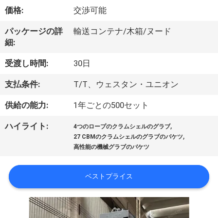
VR
価格:
交渉可能
シ
パッケージの詳
輸送コンテナ/木箱/ヌード
細:
ョ
受渡し時間:
30日
ー
支払条件:
T/T、ウェスタン・ユニオン
わ
供給の能力:
1年ごとの500セット
た
,
ハイライト:
4つのロープのクラムシェルのグラブ
,
27 CBMのクラムシェルのグラブのバケツ
し
高性能の機械グラブのバケツ
た
ベストプライス
ち
に