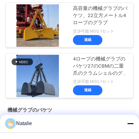
高容量の機械グラブのバ
ケツ、22立方メートル4
ロープのグラブ
交渉可能 MOQ:1セット
連絡
4ロープの機械グラブの
バケツ27のCBMの二重
爪のクラムシェルのグラ
ブ
交渉可能 MOQ:1セット
連絡
機械グラブのバケツ
Natalie
浚渫油圧クラムシェルのグラブ
6 CBMの機械グラブのバケツ