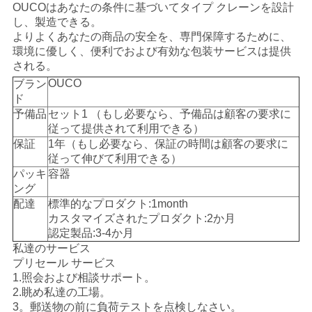
OUCOはあなたの条件に基づいてタイプ クレーンを設計
し、製造できる。
よりよくあなたの商品の安全を、専門保障するために、
環境に優しく、便利でおよび有効な包装サービスは提供
される。
OUCO
ブラン
ド
予備品
セット1 （もし必要なら、予備品は顧客の要求に
従って提供されて利用できる）
保証
1年（もし必要なら、保証の時間は顧客の要求に
従って伸びて利用できる）
パッキ
容器
ング
配達
標準的なプロダクト:1month
カスタマイズされたプロダクト:2か月
認定製品:3-4か月
私達のサービス
プリセール サービス
1.照会および相談サポート。
2.眺め私達の工場。
3。郵送物の前に負荷テストを点検しなさい。