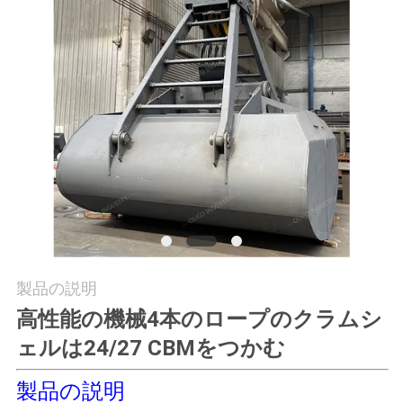
つ
い
て
工
場
ツ
ア
ー
製品の説明
高性能の機械4本のロープのクラムシ
品
ェルは24/27 CBMをつかむ
質
製品の説明