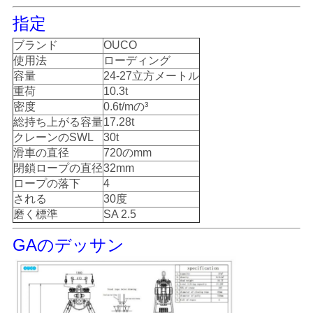
US
指定
ブランド
OUCO
地
使用法
ローディング
図
容量
24-27立方メートル
重荷
10.3t
密度
0.6t/mの³
総持ち上がる容量
17.28t
プ
クレーンのSWL
30t
ラ
滑車の直径
720の
mm
閉鎖ロープの直径
32mm
イ
ロープの落下
4
される
30度
バ
磨く標準
SA 2.5
シ
GAのデッサン
ー
ポ