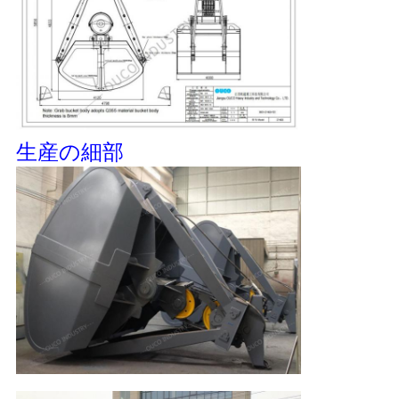
リ
シ
ー
生産の細部