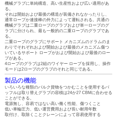
管
機械グラブに単純構造、高い生産性および広い適用があ
る。
理
それは開始および最後の構造が装備されなかったりし、
通常ロープか連接棒の外力によって運転される。共通の
機械グラブは二重ロープのグラブおよび単一ロープのグ
ラブに分けられ、最も一般的の二重ロープのグラブであ
ニ
る。
ュ
二重ロープのグラブにサポート メカニズムのドラムのま
わりでそれぞれおよび開始および最後のメカニズム傷つ
ー
いているサポート ロープがおよび開始および最後のロー
プがある。
ス
4ロープのグラブは2組のワイヤー ロープを採用し、操作
モードは2ロープのグラブのそれと同じである。
製品の機能
事
いろいろな種類のバルク貨物をつかむことを使用するバ
件
ッフルは取り替えグラブの容積は24か27 CBMに合わせる
ことができる。
電源無し、容易ではない高い働く性能、傷つくこと
CONTACT
低い車輪圧力、低い運営費用および長い耐用年数
取付け、取除くことクレーンによって容易使用する