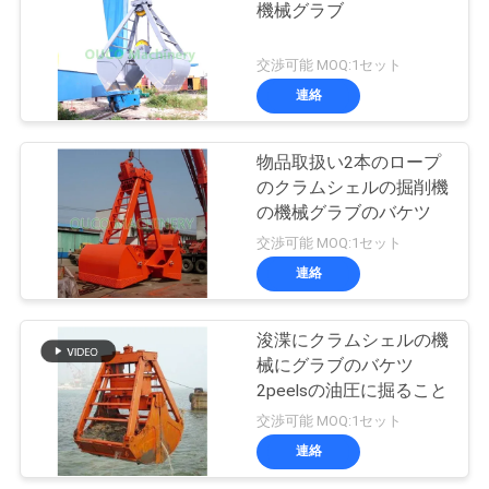
機械グラブ
交渉可能 MOQ:1セット
連絡
物品取扱い2本のロープ
のクラムシェルの掘削機
の機械グラブのバケツ
交渉可能 MOQ:1セット
連絡
浚渫にクラムシェルの機
械にグラブのバケツ
2peelsの油圧に掘ること
交渉可能 MOQ:1セット
連絡