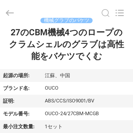
Copyright
©
2020
-
2026
機械グラブのバケツ
WUXI
OUCO
27のCBM機械4つのロープの
家
INTERNATIONAL
GROUP
CO.,
クラムシェルのグラブは高性
へ
LTD.
All
Rights
能をバケツでくむ
Reserved.
製
品
起源の場所:
江蘇、中国
OUCO
ブランド名:
ビ
ABS/CCS/ISO9001/BV
証明:
デ
OUCO-24/27CBM-MCGB
モデル番号:
オ
最小注文数量:
1セット