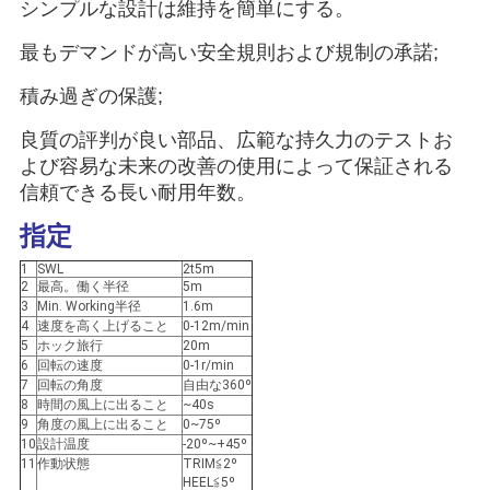
シンプルな設計は維持を簡単にする。
管
最もデマンドが高い安全規則および規制の承諾;
理
積み過ぎの保護;
ニ
良質の評判が良い部品、広範な持久力のテストお
よび容易な未来の改善の使用によって保証される
ュ
信頼できる長い耐用年数。
ー
指定
ス
1
SWL
2t5m
2
最高。働く半径
5m
3
Min. Working半径
1.6m
4
速度を高く上げること
0-12m/min
事
5
ホック旅行
20m
6
回転の速度
0-1r/min
件
7
回転の角度
自由な360º
8
時間の風上に出ること
~40s
9
角度の風上に出ること
0~75º
10
設計温度
-20º~+45º
CONTACT
11
作動状態
TRIM≦2º
HEEL≦5º