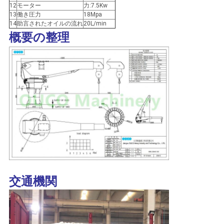
US
12
モーター
力:7.5Kw
13
働き圧力
18Mpa
14
助言されたオイルの流れ
20L/min
地
概要の整理
図
プ
ラ
イ
バ
シ
交通機関
ー
ポ