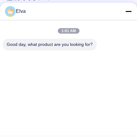
Elva
先進的な海洋救助ボート デビットシステムAフレーム
シングルアーム救命ボートと救命ボートのための救命システム
1:01 AM
14 KN 救命ボート用 水力単腕スウィング・ダイビット
Good day, what product are you looking for?
人気カテゴリ
すべて
クレーン グラブのバ
機械グラブのバケツ
ケツ
クラムシェルのグラ
油圧グラブのバケツ
ブのバケツ
無線リモート・コン
海洋クレーン
トロール グラブ
沖合いの台クレーン
船のデッキ クレーン