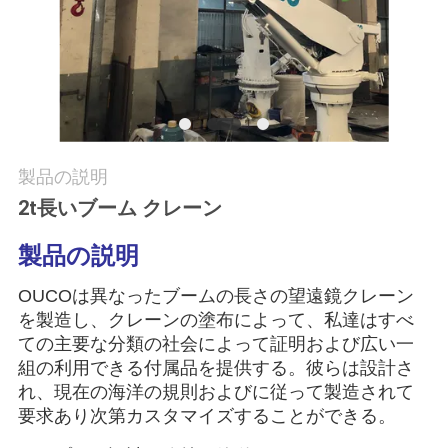
つ
い
て
工
製品の説明
場
2t長いブーム クレーン
ツ
製品の説明
ア
OUCOは異なったブームの長さの望遠鏡クレーン
ー
を製造し、クレーンの塗布によって、私達はすべ
ての主要な分類の社会によって証明および広い一
組の利用できる付属品を提供する。彼らは設計さ
品
れ、現在の海洋の規則およびに従って製造されて
要求あり次第カスタマイズすることができる。
質