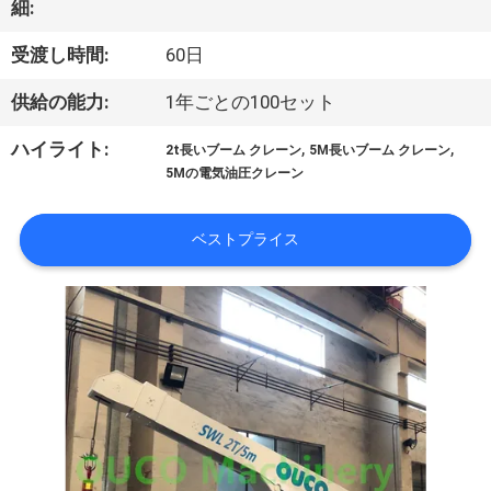
細:
VR
受渡し時間:
60日
シ
供給の能力:
1年ごとの100セット
ョ
,
,
ハイライト:
ー
2t長いブーム クレーン
5M長いブーム クレーン
5Mの電気油圧クレーン
わ
ベストプライス
た
し
た
ち
に