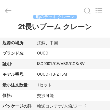
Copyright
©
2020
-
2026
船のデッキ クレーン
WUXI
OUCO
2t長いブーム クレーン
家
INTERNATIONAL
GROUP
CO.,
へ
LTD.
All
Rights
起源の場所:
江蘇、中国
Reserved.
製
OUCO
ブランド名:
品
ISO9001/CE/ABS/CCS/BV
証明:
OUCO-TB-2T5M
モデル番号:
ビ
最小注文数量:
1セット
デ
価格:
交渉可能
オ
パッケージの詳
輸送コンテナ/木箱/ヌード