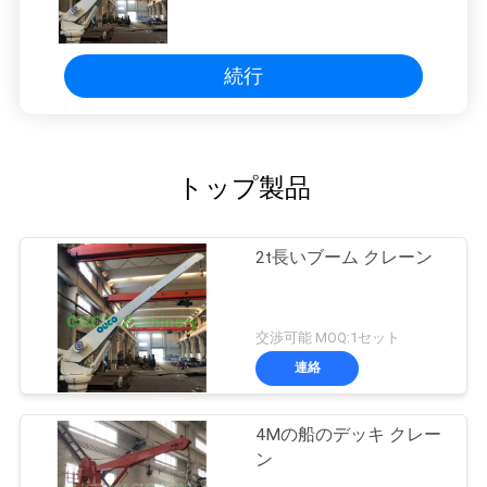
続行
トップ製品
2t長いブーム クレーン
交渉可能 MOQ:1セット
連絡
4Mの船のデッキ クレー
ン