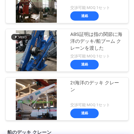
交渉可能 MOQ:1セット
連絡
ABS証明は指の関節に海
洋のデッキ/船ブーム ク
レーンを渡した
交渉可能 MOQ:1セット
連絡
2t海洋のデッキ クレー
ン
交渉可能 MOQ:1セット
連絡
船のデッキ クレーン