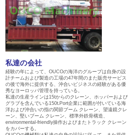
リ
シ
ー
私達の会社
経験の年によって、OUCOの海洋のグループは自身の設
計チームおよび製造の工場の47年間のまた販売サービス
の後で海外に提供する、沖合いビジネスの経験がある優
秀なヨーロッパ管理を持っている。
私達の
生産ラインは15tからのクレーン、ホッパーおよび
グラブを含んでいる150t.Port企業に範囲が付いている海
洋および沖合いの指の関節ブーム クレーン、望遠鏡クレ
ーン、堅いブーム クレーン、標準外鉄骨構造、
environmental-friendly操作およびまたトラック クレーン
をカバーする。
OUCOの機械類は私達の自身の設計に従って、また提供