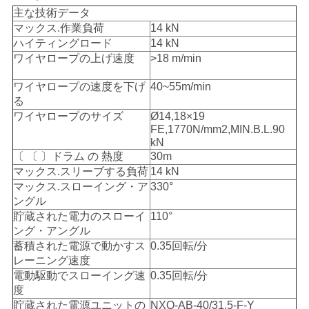
US
主な技術データ
マックス.作業負荷
14 kN
ハイティングロード
14 kN
地
ワイヤロープの上げ速度
>18 m/min
図
ワイヤロープの速度を下げ
40~55m/min
る
ワイヤロープのサイズ
Ø14,18×19
プ
FE,1770N/mm2,MIN.B.L.90
kN
ラ
〔 〔 〕
ドラム の 熱度
30m
マックス.スリーブする負荷
14 kN
イ
マックス.スローイング・ア
330°
ングル
バ
貯蔵された電力のスローイ
110°
ング・アングル
シ
蓄積された電源で動かすス
0.35回転/分
レーニング速度
ー
電動駆動でスローイング速
0.35回転/分
ポ
度
貯蔵された電源ユニットの
NXQ-AB-40/31.5-F-Y