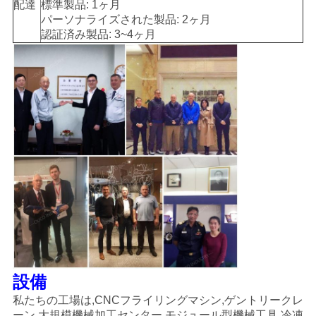
配達
標準製品: 1ヶ月
パーソナライズされた製品: 2ヶ月
認証済み製品: 3~4ヶ月
設備
私たちの工場は,CNCフライリングマシン,ゲントリークレ
ーン,大規模機械加工センター,モジュール型機械工具,冷凍