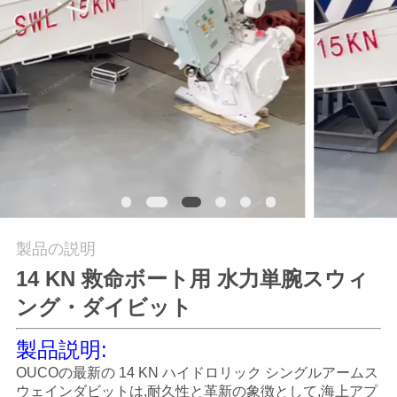
つ
い
て
工
場
ツ
ア
製品の説明
ー
14 KN 救命ボート用 水力単腕スウィ
ング・ダイビット
品
製品説明:
質
OUCOの最新の 14 KN ハイドロリック シングルアームス
ウェインダビットは,耐久性と革新の象徴として,海上アプ