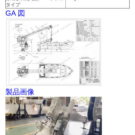
リ
タイプ
GA 図
シ
ー
製品画像