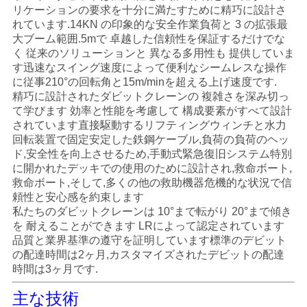
管
リケーションの要求を十分に満たすために精巧に設計さ
れています.14KN の印象的な安全作業負荷と 3 の拡張最
理
大ブーム範囲.5mで 卓越した信頼性を保証するだけでな
く 従来のソリューションと 異なる多用性も 提供していま
す迅速なスイング速度によって便利なシームレスな操作
ニ
に従事210°の回転角と15m/minを超える上げ速度です.
精巧に設計されたダビットクレーンの 複雑さを深み切っ
ュ
て学びます 効率と性能を考慮して 構成要素がすべて設計
されています直接駆動するリフティングウィンチと水力
ー
回転装置で固定安定した鉄鋼ケーブル,負荷の負荷のヘッ
ド,安全性を向上させるため,手動式緊急復旧システム特別
ス
に開かれたデッキでの使用のために設計され,救命ボート,
救命ボート,そして,多くの他の救助機器危機的な状況で信
頼性と安心感を約束します
私たちのダビットクレーンは 10°まで転がり 20°まで傾き
事
を 耐えることができます LRによって認定されています
件
品質と業界基準の遵守を証明しています標準のデビット
の配達時間は2ヶ月,カスタマイズされたデビットの配達
時間は3ヶ月です.
CONTACT
主な技術