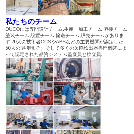
私たちのチーム
OUCOには専門設計チーム,生産・加工チーム,溶接チーム,
塗装チーム,設置チーム,輸送チーム,販売チームがありま
す.20人の技術者CCSやABSなどの主要機関が認定した
50人の溶接職です そして多くの欠陥検出器専門機関によ
って認定された品質システム監査員と検査員.