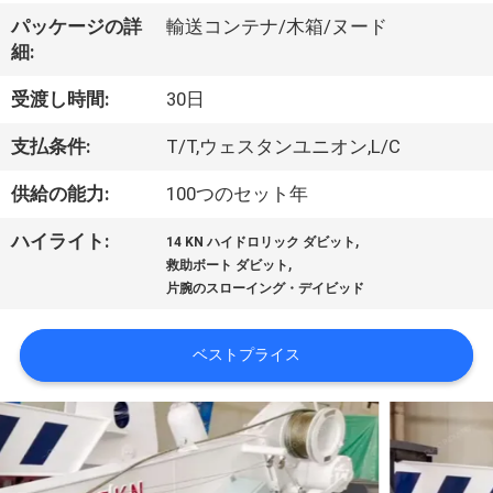
VR
パッケージの詳
輸送コンテナ/木箱/ヌード
細:
シ
受渡し時間:
30日
ョ
支払条件:
T/T,ウェスタンユニオン,L/C
ー
供給の能力:
100つのセット年
わ
,
ハイライト:
14 KN ハイドロリック ダビット
,
救助ボート ダビット
た
片腕のスローイング・デイビッド
し
ベストプライス
た
ち
に