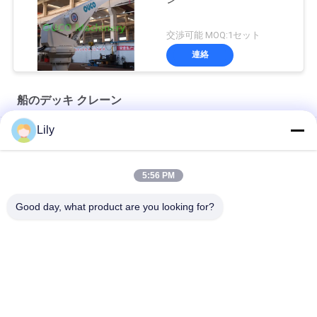
交渉可能 MOQ:1セット
連絡
船のデッキ クレーン
Lily
先進的な海洋救助ボート デビットシステムAフレーム
シングルアーム救命ボートと救命ボートのための救命システム
5:56 PM
14 KN 救命ボート用 水力単腕スウィング・ダイビット
Good day, what product are you looking for?
人気カテゴリ
すべて
クレーン グラブのバ
機械グラブのバケツ
ケツ