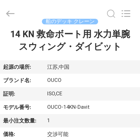
Copyright
©
2020
-
2026
船のデッキ クレーン
WUXI
OUCO
14 KN 救命ボート用 水力単腕
家
INTERNATIONAL
GROUP
CO.,
スウィング・ダイビット
へ
LTD.
All
Rights
Reserved.
製
起源の場所:
江苏,中国
品
OUCO
ブランド名:
ISO,CE
証明:
ビ
OUCO-14KN-Davit
モデル番号:
デ
1
最小注文数量:
オ
価格:
交渉可能