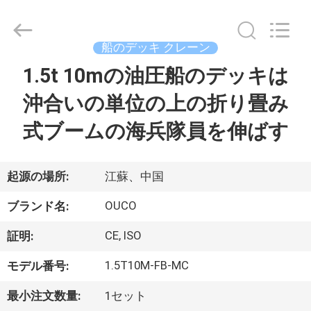
Copyright
©
2020
-
2026
船のデッキ クレーン
WUXI
OUCO
1.5t 10mの油圧船のデッキは
家
INTERNATIONAL
GROUP
CO.,
沖合いの単位の上の折り畳み
へ
LTD.
All
Rights
式ブームの海兵隊員を伸ばす
Reserved.
製
品
起源の場所:
江蘇、中国
OUCO
ブランド名:
ビ
CE, ISO
証明:
デ
1.5T10M-FB-MC
モデル番号:
オ
最小注文数量:
1セット