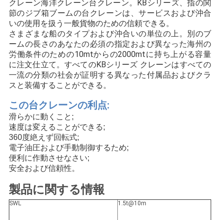
クレーン海洋クレーン台クレーン。KBシリーズ、指の関
管
節のジブ箱ブームの台クレーンは、サービスおよび沖合
いの使用を扱う一般貨物のための信頼できる。
理
さまざまな船のタイプおよび沖合いの単位の上。別のブ
ームの長さのあなたの必須の指定および異なった海州の
労働条件のための10mtからの2000mtに持ち上がる容量
ニ
に注文仕立て。すべてのKBシリーズ クレーンはすべての
一流の分類の社会が証明する異なった付属品およびクラ
ュ
スと装備することができる。
ー
この台クレーンの利点:
滑らかに動くこと;
ス
速度は変えることができる;
360度絶えず回転式;
電子油圧および手動制御するため;
事
便利に作動させなさい;
安全および信頼性。
件
製品に関する情報
SWL
1.5t@10m
CONTACT