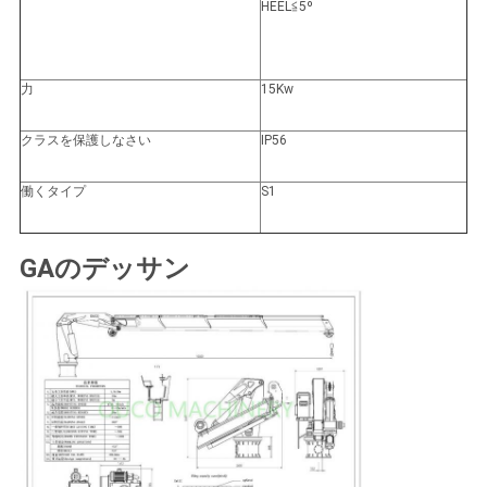
HEEL≦5º
リ
シ
力
15Kw
ー
クラスを保護しなさい
IP56
働くタイプ
S1
GAのデッサン