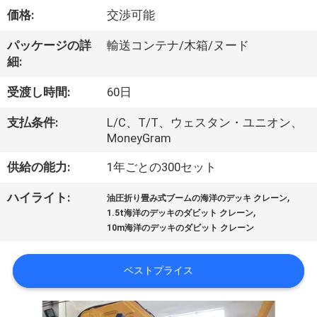
VR
価格:
交渉可能
シ
パッケージの詳
輸送コンテナ/木箱/ヌード
細:
ョ
受渡し時間:
60日
ー
支払条件:
L/C、T/T、ウェスタン・ユニオン、
MoneyGram
わ
供給の能力:
1年ごとの300セット
た
,
ハイライト:
油圧折り畳み式ブームの海洋のデッキ クレーン
し
,
1.5t海洋のデッキのダビット クレーン
10m海洋のデッキのダビット クレーン
た
ち
ベストプライス
に