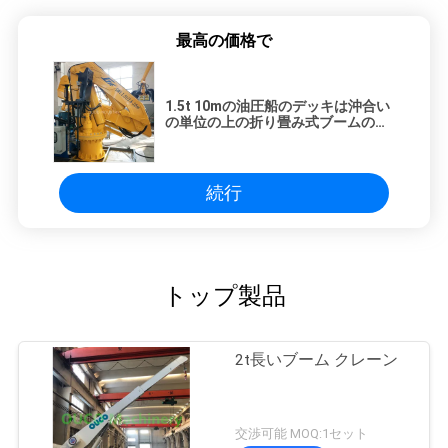
最高の価格で
1.5t 10mの油圧船のデッキは沖合い
の単位の上の折り畳み式ブームの海
兵隊員を伸ばす
続行
トップ製品
2t長いブーム クレーン
交渉可能 MOQ:1セット