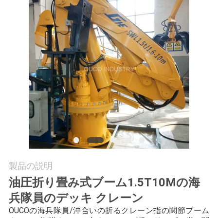
つ
い
て
工
場
ツ
ア
ー
製品の説明
油圧折り畳み式ブーム1.5T10Mの海
品
兵隊員のデッキ クレーン
質
OUCOの海兵隊員/沖合いの折るクレーン指の関節ブーム