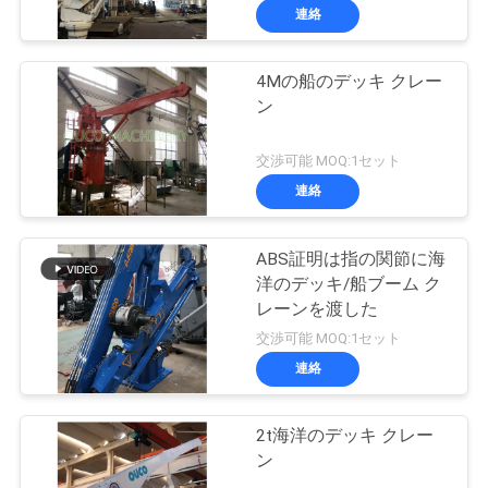
連絡
4Mの船のデッキ クレー
ン
交渉可能 MOQ:1セット
連絡
ABS証明は指の関節に海
洋のデッキ/船ブーム ク
レーンを渡した
交渉可能 MOQ:1セット
連絡
2t海洋のデッキ クレー
ン