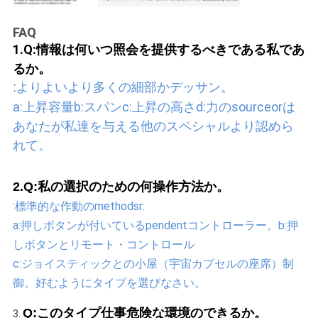
FAQ
1.Q:情報は何いつ照会を提供するべきである私であ
るか。
:よりよいより多くの細部かデッサン。
a:上昇容量b:スパンc:上昇の高さd:力のsourceorは
あなたが私達を与える他のスペシャルより認めら
れて。
2.Q:私の選択のための何操作方法か。
:標準的な作動のmethodsr:
a:押しボタンが付いているpendentコントローラー。b:押
しボタンとリモート・コントロール
c:ジョイスティックとの小屋（宇宙カプセルの座席）制
御。好むようにタイプを選びなさい。
Q:このタイプ仕事危険な環境のできるか。
3. 