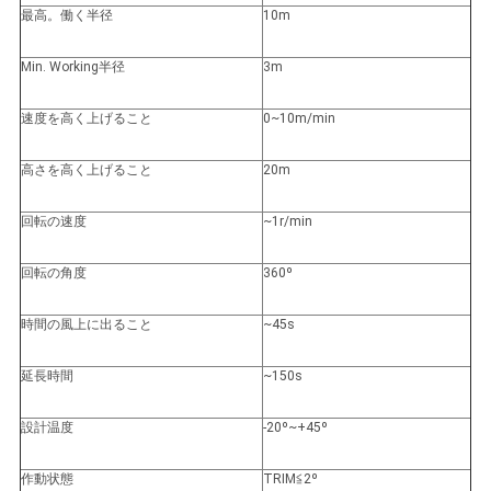
US
最高。働く半径
10m
Min. Working半径
3m
地
図
速度を高く上げること
0~10m/min
高さを高く上げること
20m
プ
回転の速度
~1r/min
ラ
回転の角度
360º
イ
時間の風上に出ること
~45s
バ
シ
延長時間
~150s
ー
設計温度
-20º~+45º
ポ
作動状態
TRIM≦2º