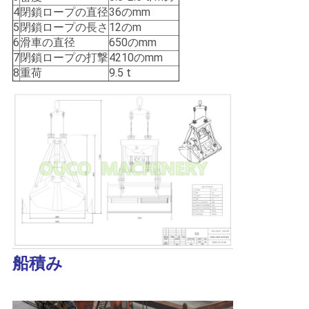
US
4
閉鎖ロープの直径
36のmm
5
閉鎖ロープの長さ
12のm
6
滑車の直径
650のmm
地
7
閉鎖ロープの打撃
4210のmm
8
重荷
9.5 t
図
プ
ラ
イ
バ
シ
船積み
ー
ポ