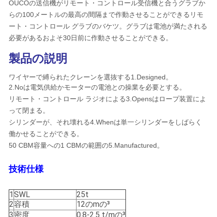
OUCOの送信機がリモート・コントロール受信機と合うグラブか
管
らの100メートルの最高の間隔まで作動させることができるリモ
理
ート・コントロール グラブのバケツ。グラブは電池が満たされる
必要があるおよそ30日前に作動させることができる。
製品の説明
ニ
ュ
ワイヤーで縛られたクレーンを選抜する1.Designed。
2.Noは電気供給かモーターの電池との操業を必要とする。
ー
リモート・コントロール ラジオによる3.Opensはロープ装置によ
って閉まる。
ス
シリンダーが、それ壊れる4.Whenは単一シリンダーをしばらく
働かせることができる。
50 CBM容量への1 CBMの範囲の5.Manufactured。
事
技術仕様
件
1
SWL
25t
CONTACT
2
容積
12のmの³
3
密度
0.8-2.5 t/mの³