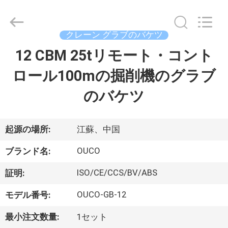
Copyright
©
2020
-
2026
クレーン グラブのバケツ
WUXI
OUCO
12 CBM 25tリモート・コント
家
INTERNATIONAL
GROUP
CO.,
ロール100mの掘削機のグラブ
へ
LTD.
All
Rights
のバケツ
Reserved.
製
品
起源の場所:
江蘇、中国
OUCO
ブランド名:
ビ
ISO/CE/CCS/BV/ABS
証明:
デ
OUCO-GB-12
モデル番号:
オ
最小注文数量:
1セット