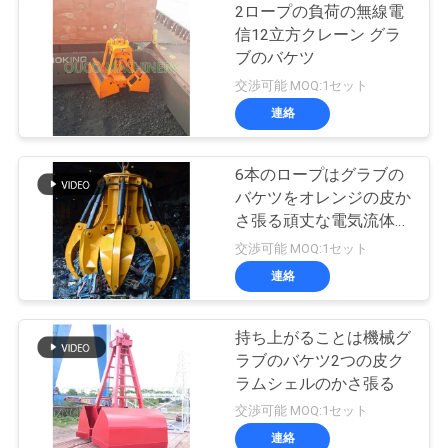
2ロープの負荷の無線電
信12立方クレーン グラ
ブのバケツ
交渉可能 MOQ:1セット
連絡
6本のロープはグラブの
バケツをオレンジの皮か
さ張る頑丈な電気流体式
の貨物伸ばす
交渉可能 MOQ:1セット
連絡
持ち上がることは機械グ
ラブのバケツ2つの皮ク
ラムシェルのかさ張る
交渉可能 MOQ:1セット
連絡