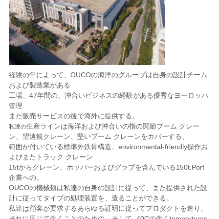
経験の年によって、OUCOの海洋のグループは自身の設計チーム
および製造業がある
工場、47年間の、沖合いビジネスの経験がある優秀なヨーロッパ
管理
また
販売
サービスの後で海外に
提供する
。
生産ラインは海洋および沖合いの指の関節ブーム クレー
私達の
ン、望遠鏡クレーン、堅いブーム クレーンを
カバーする、
範囲が付いている標準外鉄骨構造、environmental-friendly操作お
よびまたトラック クレーン
15tからクレーン、ホッパーおよびグラブを含んでいる150t.Port
企業への。
OUCOの機械類は私達の自身の設計に従って、また提供された設
計に従ってタイプの処理装置を、造ることができる。
私達は顧客が要求するあらゆる証明に従ってプロダクトを造り、
それに応じて働くことのための、そして- 40Cの働くtempertures