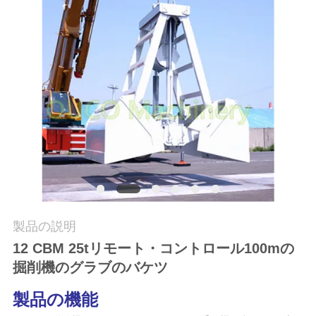
つ
い
て
工
場
ツ
ア
ー
製品の説明
12 CBM 25tリモート・コントロール100mの
掘削機のグラブのバケツ
品
質
製品の機能