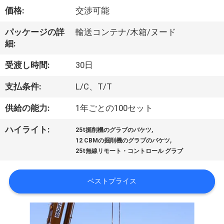
VR
価格:
交渉可能
シ
パッケージの詳
輸送コンテナ/木箱/ヌード
細:
ョ
受渡し時間:
30日
ー
支払条件:
L/C、T/T
わ
供給の能力:
1年ごとの100セット
た
,
ハイライト:
25t掘削機のグラブのバケツ
,
12 CBMの掘削機のグラブのバケツ
し
25t無線リモート・コントロール グラブ
た
ベストプライス
ち
に