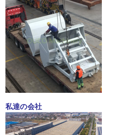
リ
シ
ー
私達の会社