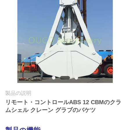
つ
い
て
工
場
ツ
ア
ー
製品の説明
リモート・コントロールABS 12 CBMのクラ
ムシェル クレーン グラブのバケツ
品
質