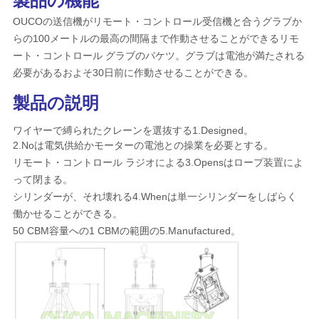
製品の機能
管
OUCOの送信機がリモート・コントロール受信機と合うグラブか
理
らの100メートルの最高の間隔まで作動させることができるリモ
ート・コントロール グラブのバケツ。グラブは電池が満たされる
必要があるおよそ30日前に作動させることができる。
ニ
製品の説明
ュ
ワイヤーで縛られたクレーンを選抜する1.Designed。
ー
2.Noは電気供給かモーターの電池との操業を必要とする。
リモート・コントロール ラジオによる3.Opensはロープ装置によ
ス
って閉まる。
シリンダーが、それ壊れる4.Whenは単一シリンダーをしばらく
働かせることができる。
事
50 CBM容量への1 CBMの範囲の5.Manufactured。
件
CONTACT