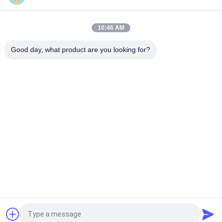
OUCO 15m3 ポート リモート コントロール グラブ
10:46 AM
12 CBMクレーン グラブのバケツ
Good day, what product are you looking for?
人気カテゴリ
すべて
クレーン グラブのバ
機械グラブのバケツ
ケツ
クラムシェルのグラ
油圧グラブのバケツ
ブのバケツ
無線リモート・コン
海洋クレーン
トロール グラブ
沖合いの台クレーン
船のデッキ クレーン
見積依頼