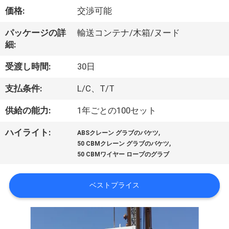
VR
価格:
交渉可能
シ
パッケージの詳
輸送コンテナ/木箱/ヌード
細:
ョ
受渡し時間:
30日
ー
支払条件:
L/C、T/T
わ
供給の能力:
1年ごとの100セット
た
,
ハイライト:
ABSクレーン グラブのバケツ
,
50 CBMクレーン グラブのバケツ
し
50 CBMワイヤー ロープのグラブ
た
ベストプライス
ち
に