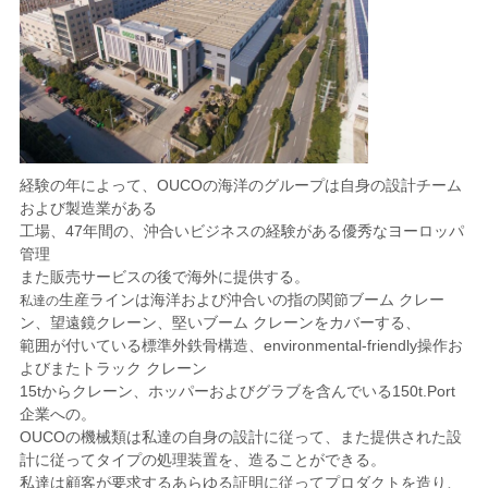
経験の年によって、OUCOの海洋のグループは自身の設計チーム
および製造業がある
工場、47年間の、沖合いビジネスの経験がある優秀なヨーロッパ
管理
また
販売
サービスの後で海外に
提供する
。
生産ラインは海洋および沖合いの指の関節ブーム クレー
私達の
ン、望遠鏡クレーン、堅いブーム クレーンを
カバーする、
範囲が付いている標準外鉄骨構造、environmental-friendly操作お
よびまたトラック クレーン
15tからクレーン、ホッパーおよびグラブを含んでいる150t.Port
企業への。
OUCOの機械類は私達の自身の設計に従って、また提供された設
計に従ってタイプの処理装置を、造ることができる。
私達は顧客が要求するあらゆる証明に従ってプロダクトを造り、