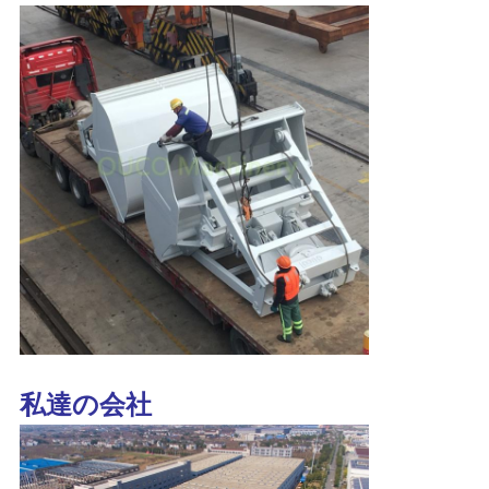
リ
シ
ー
私達の会社