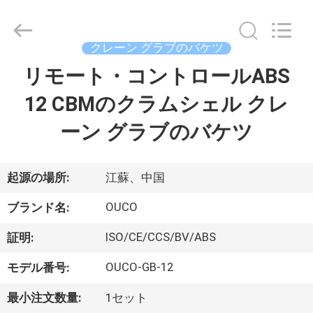
Copyright
©
2020
-
2026
クレーン グラブのバケツ
WUXI
OUCO
リモート・コントロールABS
家
INTERNATIONAL
GROUP
CO.,
12 CBMのクラムシェル クレ
へ
LTD.
All
Rights
ーン グラブのバケツ
Reserved.
製
品
起源の場所:
江蘇、中国
OUCO
ブランド名:
ビ
ISO/CE/CCS/BV/ABS
証明:
デ
OUCO-GB-12
モデル番号:
オ
最小注文数量:
1セット