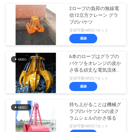
2ロープの負荷の無線電
信12立方クレーン グラ
ブのバケツ
交渉可能 MOQ:1セット
連絡
6本のロープはグラブの
バケツをオレンジの皮か
さ張る頑丈な電気流体式
の貨物伸ばす
交渉可能 MOQ:1セット
連絡
持ち上がることは機械グ
ラブのバケツ2つの皮ク
ラムシェルのかさ張る
交渉可能 MOQ:1セット