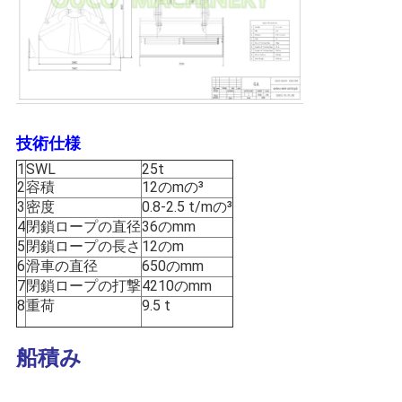
US
地
図
技術仕様
プ
1
SWL
25t
2
容積
12のmの³
ラ
3
密度
0.8-2.5 t/mの³
4
閉鎖ロープの直径
36のmm
イ
5
閉鎖ロープの長さ
12のm
6
滑車の直径
650のmm
バ
7
閉鎖ロープの打撃
4210のmm
シ
8
重荷
9.5 t
ー
船積み
ポ