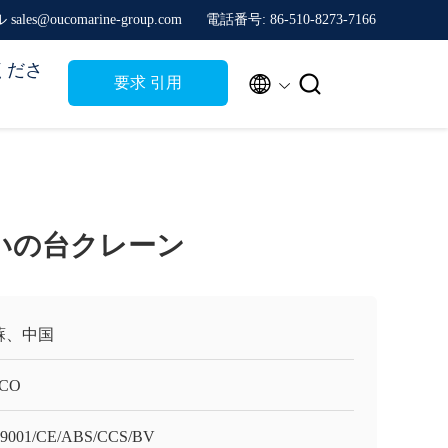
sales@oucomarine-group.com
電話番号: 86-510-8273-7166
くださ


要求 引用
いの台クレーン
蘇、中国
CO
9001/CE/ABS/CCS/BV