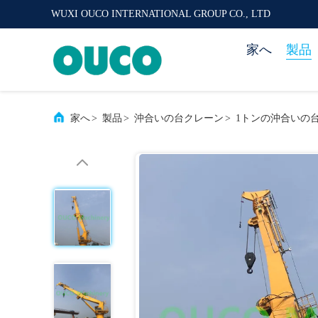
WUXI OUCO INTERNATIONAL GROUP CO., LTD
家へ
製品
家へ
>
製品
>
沖合いの台クレーン
>
1トンの沖合いの