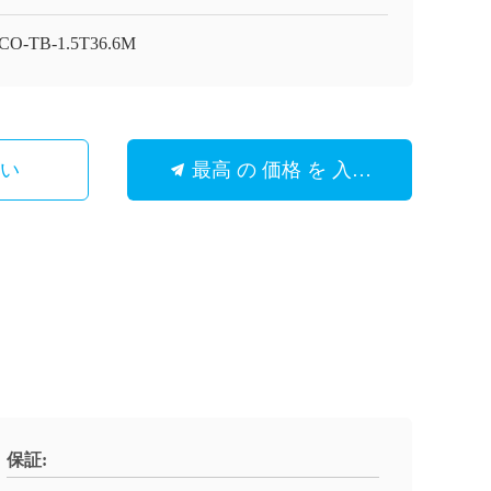
CO-TB-1.5T36.6M
さい
最高 の 価格 を 入手 する
保証: