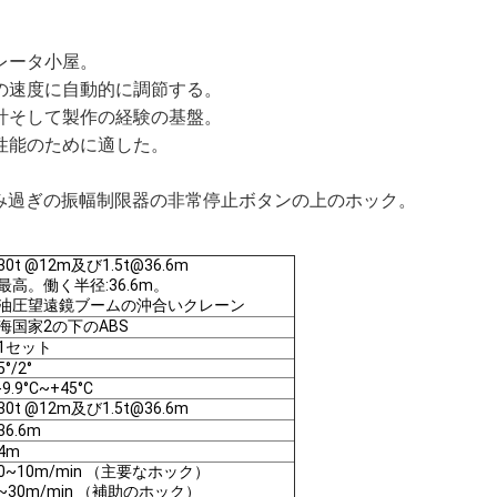
。
レータ小屋。
の速度に自動的に調節する。
計そして製作の経験の基盤。
性能のために適した。
積み過ぎの振幅制限器の非常停止ボタンの上のホック。
30t @12m及び1.5t@36.6m
最高。働く半径:36.6m。
油圧望遠鏡ブームの沖合いクレーン
海国家2の下のABS
1セット
5°/2°
-9.9°C~+45°C
30t @12m及び1.5t@36.6m
36.6m
4m
0~10m/min （主要なホック）
~30m/min （補助のホック）