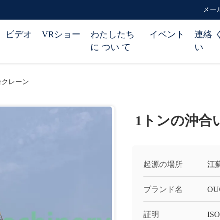
メール 
ビデオ
VRショー
わたしたち
イベント
連絡 
に つい て
い
台クレーン
1トンの沖合
起源の場所
江
ブランド名
OU
証明
ISO