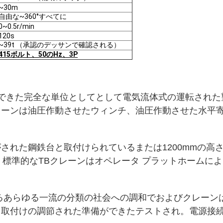
~30m
自由な~360°すべてに
0~0.5r/min
120s
~39t （承認のデッサンで確認される）
415ボルト、50のHz、3P
ができた完全な単位としてとして電気流体式の運転された
レーンは油圧作動させたウィンチ、油圧作動させた水平
された鋼鉄台と取付けられているまたは1200mmの高
。標準的なTBクレーンはオペレータ プラットホームに
るあらゆる一流の分類の社会への調和でおよびクレーン
取付けの調節された準備ができたテストされ。電源接続