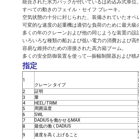
統合された水力パックが付いているはめ込み式単位
すべての動きのフェイル・セイフ ブレーキ。
空気状態の十分に封じられた、装備されていたオペ
可変的な速度の起重機は適切な負荷のために最大級
多くの年のクレーンおよび他の同じような装置の設
いろいろな種類の船および低い電力の消費および高
容易な維持のための溶接された高力箱ブーム。
多くの安全防御装置を使って---振幅制限器および
指定
1
クレーン タイプ
証明
2
量
3
4
HEEL/TRIM
周囲温度
5
6
SWL
DADIUSを働かせるMAX
7
最低の働くDADIUS
8
速度を高く上げること
9