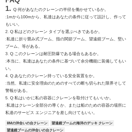
1.
Q:何があなたのクレーンの半径を働かせているか。
:1mから100mから、私達はあなたの条件に従って設計し、作って
もいい。
2. Q:私はどのクレーン タイプを選ぶべきであるか。
:私達に折り畳み式ブーム、指の関節ブーム、望遠鏡ブーム、堅い
ブーム、等がある。
3. Q:このクレーンは耐圧防爆である場合もあるか。
:本当に、私達はあなたの条件に基づいて余分機能に装備してもい
い。
4. Q:あなたのクレーン持っている安全装置をか。
:当然、私達に安全理由のためのすべての断ち切られた限界そして
警報がある。
5. Q:私はいかに私の容器にクレーンを取付けてもいいか。
:私達はクレーン全部分の導くか、または船のための容器の場所に
私達のサービス エンジニアを差し向けてもいい。
8Mの沖合いの台クレーン
望遠鏡ブームの海洋のデッキ クレーン
望遠鏡ブームの沖合いの台クレーン