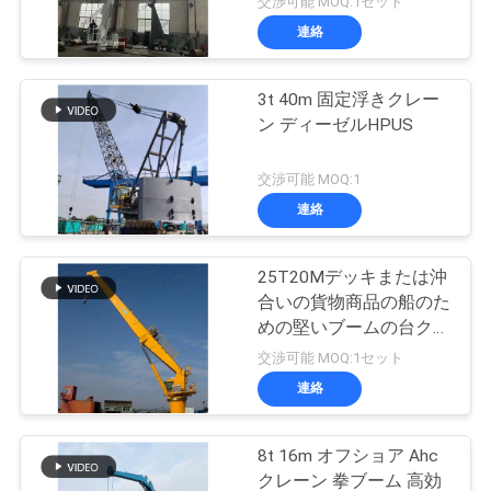
交渉可能 MOQ:1セット
連絡
3t 40m 固定浮きクレー
ン ディーゼルHPUS
交渉可能 MOQ:1
連絡
25T20Mデッキまたは沖
合いの貨物商品の船のた
めの堅いブームの台クレ
ーン
交渉可能 MOQ:1セット
連絡
8t 16m オフショア Ahc
クレーン 拳ブーム 高効