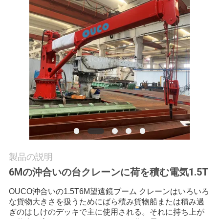
つ
い
て
工
場
ツ
ア
ー
製品の説明
6Mの沖合いの台クレーンに荷を積む電気1.5T
品
OUCO沖合いの1.5T6M望遠鏡ブーム クレーンはいろいろ
な貨物大きさを扱うためにばら積み貨物船または積み過
質
ぎのはしけのデッキで主に使用される。それに持ち上が