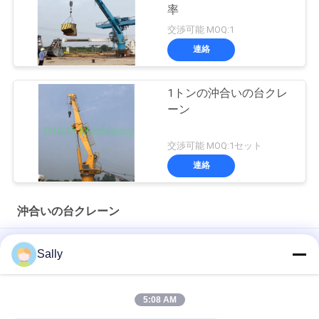
率
交渉可能 MOQ:1
連絡
1トンの沖合いの台クレ
ーン
交渉可能 MOQ:1セット
連絡
沖合いの台クレーン
2.85T14M 離陸用関節式ブームクレーン
Sally
9t 16.3m 効率的な貨物処理のための船上クレーン
5:08 AM
スペース保存の折り畳み式の望遠鏡の沖合いの台クレーン指の
関節ブーム0.6t 8m