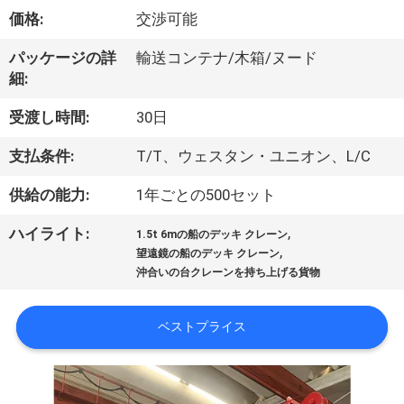
VR
価格:
交渉可能
シ
パッケージの詳
輸送コンテナ/木箱/ヌード
細:
ョ
受渡し時間:
30日
ー
支払条件:
T/T、ウェスタン・ユニオン、L/C
わ
供給の能力:
1年ごとの500セット
た
,
ハイライト:
1.5t 6mの船のデッキ クレーン
,
望遠鏡の船のデッキ クレーン
し
沖合いの台クレーンを持ち上げる貨物
た
ベストプライス
ち
に