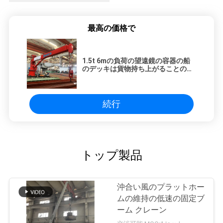
最高の価格で
1.5t 6mの負荷の望遠鏡の容器の船
のデッキは貨物持ち上がることのた
めに伸ばす
続行
トップ製品
沖合い風のプラットホー
ムの維持の低速の固定ブ
ーム クレーン