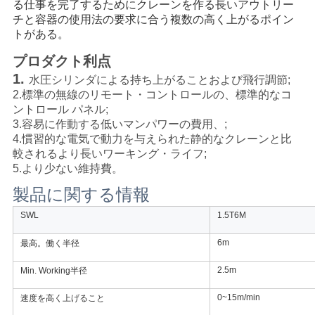
る仕事を完了するためにクレーンを作る長いアウトリー
管
チと容器の使用法の要求に合う複数の高く上がるポイン
トがある。
理
プロダクト利点
1.
水圧シリンダによる持ち上がることおよび飛行調節;
ニ
2.標準の無線のリモート・コントロールの、標準的なコ
ントロール パネル;
ュ
3.容易に作動する低いマンパワーの費用、;
4.慣習的な電気で動力を与えられた静的なクレーンと比
ー
較されるより長いワーキング・ライフ;
ス
5.より少ない維持費。
製品に関する情報
SWL
1.5T6M
事
6m
最高。働く半径
件
2.5m
Min. Working半径
CONTACT
0~15m/min
速度を高く上げること