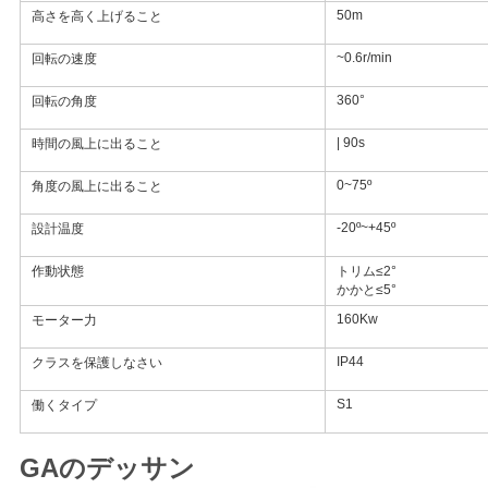
US
50m
高さを高く上げること
~0.6r/min
回転の速度
地
360°
回転の角度
図
| 90s
時間の風上に出ること
0~75º
角度の風上に出ること
プ
-20º~+45º
設計温度
ラ
作動状態
トリム≤2°
イ
かかと≤5°
160Kw
モーター力
バ
IP44
クラスを保護しなさい
シ
S1
働くタイプ
ー
ポ
GAのデッサン