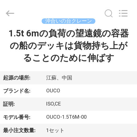
Copyright
©
2020
-
2026
沖合いの台クレーン
WUXI
OUCO
1.5t 6mの負荷の望遠鏡の容器
家
INTERNATIONAL
GROUP
CO.,
の船のデッキは貨物持ち上が
へ
LTD.
All
Rights
ることのために伸ばす
Reserved.
製
品
起源の場所:
江蘇、中国
OUCO
ブランド名:
ビ
ISO,CE
証明:
デ
OUCO-1.5T6M-00
モデル番号:
オ
最小注文数量:
1セット