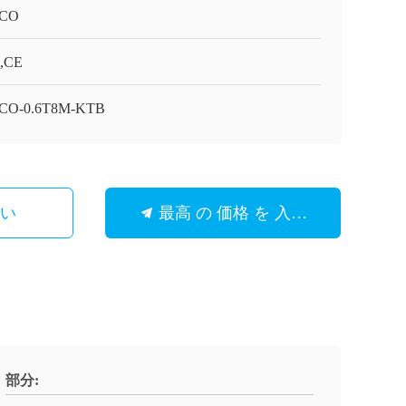
CO
,CE
CO-0.6T8M-KTB
さい
最高 の 価格 を 入手 する
部分: