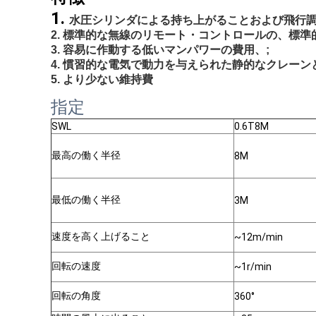
1.
水圧シリンダによる持ち上がることおよび飛行調
2. 標準的な無線のリモート・コントロールの、標準
3. 容易に作動する低いマンパワーの費用、;
4. 慣習的な電気で動力を与えられた静的なクレー
5. より少ない維持費
指定
SWL
0.6T8M
最高の働く半径
8M
最低の働く半径
3M
速度を高く上げること
~12m/min
回転の速度
~1r/min
回転の角度
360°