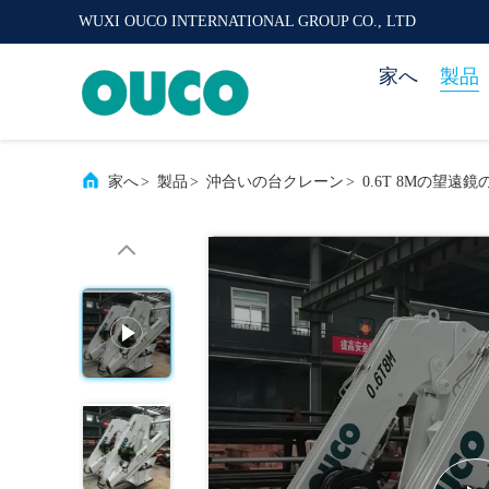
WUXI OUCO INTERNATIONAL GROUP CO., LTD
家へ
製品
家へ
>
製品
>
沖合いの台クレーン
>
0.6T 8Mの