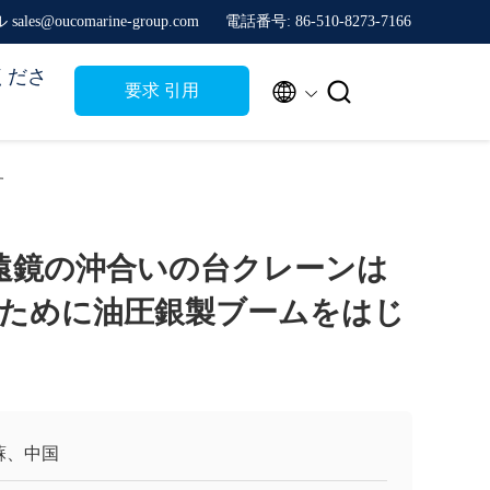
sales@oucomarine-group.com
電話番号: 86-510-8273-7166
くださ


要求 引用
す
の望遠鏡の沖合いの台クレーンは
ために油圧銀製ブームをはじ
蘇、中国