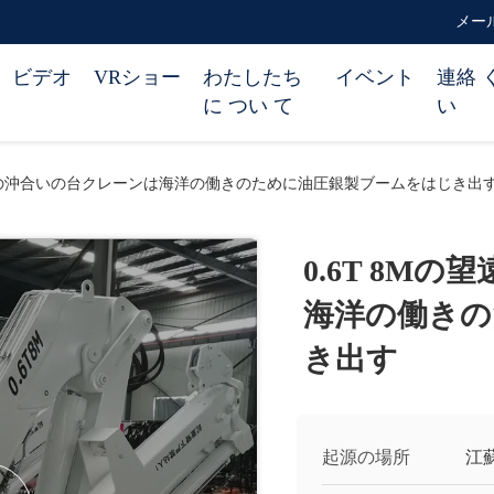
メール 
ビデオ
VRショー
わたしたち
イベント
連絡 
に つい て
い
望遠鏡の沖合いの台クレーンは海洋の働きのために油圧銀製ブームをはじき出
0.6T 8M
海洋の働きの
き出す
起源の場所
江