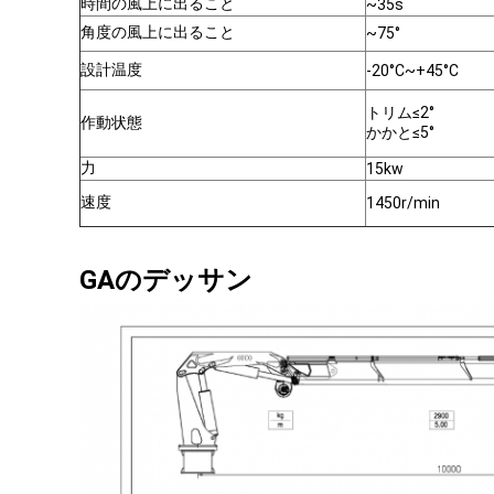
時間の風上に出ること
~35s
角度の風上に出ること
~75°
設計温度
-20°C~+45°C
トリム≤2°
作動状態
かかと≤5°
力
15kw
速度
1450r/min
GAのデッサン