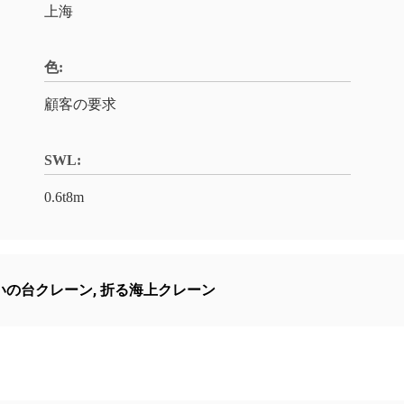
上海
色:
顧客の要求
SWL:
0.6t8m
合いの台クレーン
,
折る海上クレーン