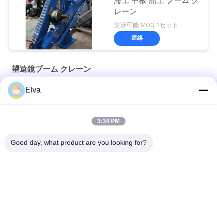
海上 甲板 船上 ブーム ク
レーン
交渉可能 MOQ:1セット
連絡
望遠鏡ブーム クレーン
Elva
船舶用10トン電動機関室クレーン
12T10M 油圧伸縮ドッククレーン
3:34 PM
海洋油圧3t 30m白い望遠鏡ブーム クレーン
Good day, what product are you looking for?
人気カテゴリ
すべて
クレーン グラブのバ
機械グラブのバケツ
ケツ