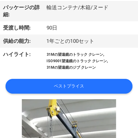
VR
パッケージの詳
輸送コンテナ/木箱/ヌード
細:
シ
受渡し時間:
90日
ョ
供給の能力:
1年ごとの100セット
ー
,
ハイライト:
31Mの望遠鏡のトラック クレーン
,
ISO9001望遠鏡のトラック クレーン
わ
31Mの望遠鏡のジブ クレーン
た
ベストプライス
し
た
ち
に