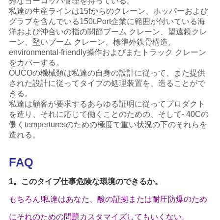
秀なヨーロッパ管理を持っている。
私達の
生産ラインは15tからのクレーン、ホッパーおよび
グラブを含んでいる150t.Port企業に範囲が付いている海
洋および沖合いの指の関節ブーム クレーン、望遠鏡クレ
ーン、堅いブーム クレーン、標準外鉄骨構造、
environmental-friendly操作およびまたトラック クレーン
をカバーする。
OUCOの機械類は私達の自身の設計に従って、また提供
された設計に従ってタイプの処理装置を、造ることがで
きる。
私達は顧客が要求するあらゆる証明に従ってプロダクト
を造り、それに応じて働くことのための、そして- 40Cの
働くtemperturesのための極度で重い状況の下のそれらを
造れる。
FAQ
1。このタイプ仕事危険な環境のできるか。
もちろん!私達はあなた、酸の証拠または耐圧防爆のため
にそれのための問題カスタマイズしてもいくない。