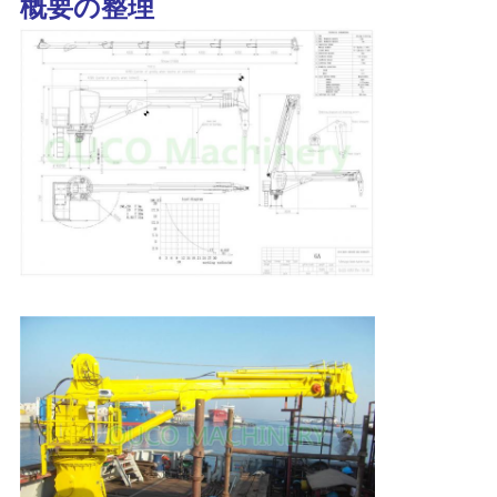
概要の整理
リ
シ
ー