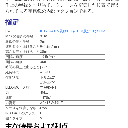
管
作上の半径を割り当て、クレーンを密集した位置で貯え
られて去る望遠鏡の内部セクションである。
理
指定
SWL
0.85T@31M及び10T@10M及び1T@30M
ニ
MAXの働きの半径
31m
最低の働く半径
3m
ュ
速度を高く上げること
0~12m/min
高さを高く上げること
35m
ー
回転の速度
~0.5r/min
回転の角度
360°
時間の風上に出ること
| 70s
ス
延長時間
~150s
作動状態
トリム≤2°
かかと≤5°
ELEC-MOTOR力
Y160K-4-H
事
力
45kw
速度
1475r/min
件
力資源
AC415V/50HZ
クラスを保護しなさい
IP56
INSUKATEのクラス
F
働くタイプ
S1
CONTACT
主な特長および利点