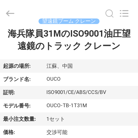
Copyright
©
2020
-
2026
望遠鏡ブーム クレーン
WUXI
OUCO
海兵隊員31MのISO9001油圧望
家
INTERNATIONAL
GROUP
CO.,
遠鏡のトラック クレーン
へ
LTD.
All
Rights
Reserved.
製
起源の場所:
江蘇、中国
品
OUCO
ブランド名:
ISO9001/CE/ABS/CCS/BV
証明:
ビ
OUCO-TB-1T31M
モデル番号:
デ
最小注文数量:
1セット
オ
価格:
交渉可能