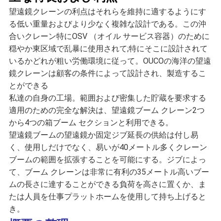
US
望遠鏡クレーンの利点はそれらを維持に適するようにす
る低い重量およびより少なく複雑な設計である。この沖
地
合いクレーン特にOSV （オイル サービス容器）のために
穏やか東区域で乱暴に使用されて;特にそこに設計されて
図
いるかどれが粗い労働環境に従って。OUCOの海洋の望遠
鏡クレーンは顧客の条件によって設計され、製造するこ
とができる
プ
私達の自身の工場。範囲および密集した貯蔵を要求する
ラ
適用のための完全な解決は、望遠鏡ブーム クレーン2つ
から4つの箱ブーム セクションと利用できる。
イ
望遠鏡ブームの望遠鏡か固定ジブ延長の供給は付し易
く、使用しだけでなく、易いが40メートル多くクレーン 
バ
ブームの範囲を拡張することを可能にする。ジブによっ
シ
て、ブーム クレーンは非常に有利の35メートル高いブー
ムの長さに達することができる負荷を高さに置くか、ま
ー
たは人員を仕事プラットホームを使用して持ち上げると
ポ
き。