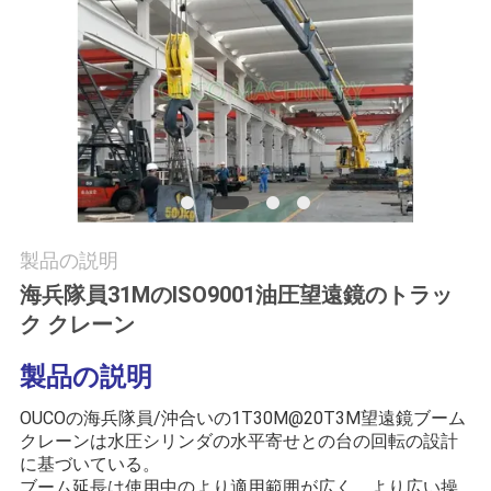
つ
い
て
工
場
ツ
製品の説明
海兵隊員31MのISO9001油圧望遠鏡のトラッ
ア
ク クレーン
ー
製品の説明
品
OUCOの海兵隊員/沖合いの1T30M@20T3M望遠鏡ブーム 
クレーンは水圧シリンダの水平寄せとの台の回転の設計
質
に基づいている。
ブーム延長は使用中のより適用範囲が広く、より広い操