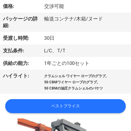
VR
価格:
交渉可能
シ
パッケージの詳
輸送コンテナ/木箱/ヌード
細:
ョ
受渡し時間:
30日
ー
支払条件:
L/C、T/T
わ
供給の能力:
1年ごとの100セット
た
,
ハイライト:
クラムシェル ワイヤー ロープのグラブ
,
50 CBMワイヤー ロープのグラブ
し
50 CBMの油圧クラムシェルのバケツ
た
ベストプライス
ち
に