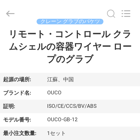
Copyright
©
2020
-
2026
クレーン グラブのバケツ
WUXI
OUCO
リモート・コントロール クラ
家
INTERNATIONAL
GROUP
CO.,
ムシェルの容器ワイヤー ロー
へ
LTD.
All
Rights
プのグラブ
Reserved.
製
品
起源の場所:
江蘇、中国
OUCO
ブランド名:
ビ
ISO/CE/CCS/BV/ABS
証明:
デ
OUCO-GB-12
モデル番号:
オ
最小注文数量:
1セット