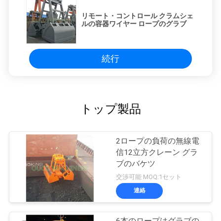
リモート・コントロール クラムシェ
ルの容器ワイヤー ロープのグラブ
続行
トップ製品
2ロープの負荷の無線電
信12立方クレーン グラ
ブのバケツ
交渉可能 MOQ:1セット
連絡