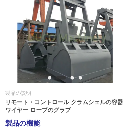
つ
い
て
工
場
ツ
ア
ー
製品の説明
リモート・コントロール クラムシェルの容器
ワイヤー ロープのグラブ
品
質
製品の機能