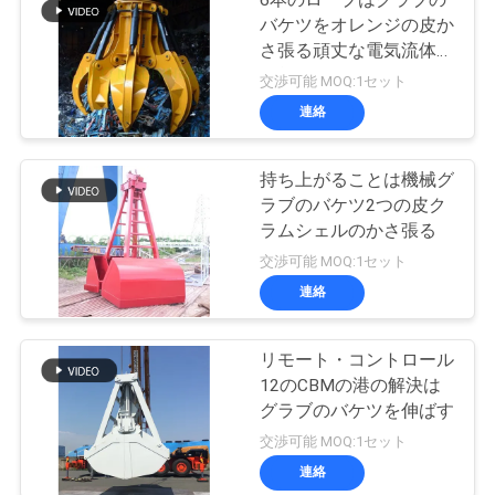
6本のロープはグラブの
バケツをオレンジの皮か
さ張る頑丈な電気流体式
の貨物伸ばす
交渉可能 MOQ:1セット
連絡
持ち上がることは機械グ
ラブのバケツ2つの皮ク
ラムシェルのかさ張る
交渉可能 MOQ:1セット
連絡
リモート・コントロール
12のCBMの港の解決は
グラブのバケツを伸ばす
交渉可能 MOQ:1セット
連絡