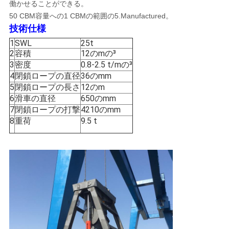
US
働かせることができる。
50 CBM容量への1 CBMの範囲の5.Manufactured。
技術仕様
地
1
SWL
25t
2
容積
12のmの³
図
3
密度
0.8-2.5 t/mの³
4
閉鎖ロープの直径
36のmm
5
閉鎖ロープの長さ
12のm
プ
6
滑車の直径
650のmm
7
閉鎖ロープの打撃
4210のmm
ラ
8
重荷
9.5 t
イ
バ
シ
ー
ポ