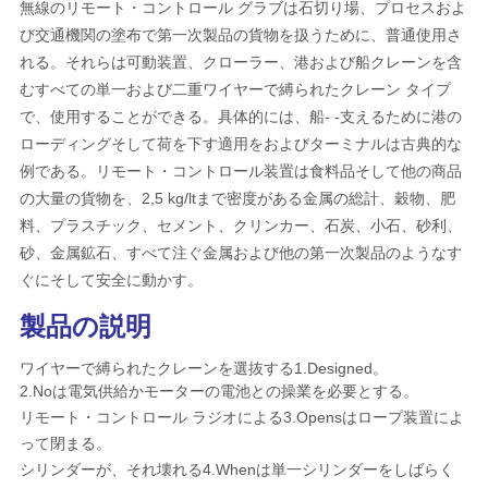
無線のリモート・コントロール グラブは石切り場、プロセスおよ
管
び交通機関の塗布で第一次製品の貨物を扱うために、普通使用さ
理
れる。それらは可動装置、クローラー、港および船クレーンを含
むすべての単一および二重ワイヤーで縛られたクレーン タイプ
で、使用することができる。具体的には、船- -支えるために港の
ニ
ローディングそして荷を下す適用をおよびターミナルは古典的な
例である。リモート・コントロール装置は食料品そして他の商品
ュ
の大量の貨物を、2,5 kg/ltまで密度がある金属の総計、穀物、肥
ー
料、プラスチック、セメント、クリンカー、石炭、小石、砂利、
砂、金属鉱石、すべて注ぐ金属および他の第一次製品のようなす
ス
ぐにそして安全に動かす。
製品の説明
事
ワイヤーで縛られたクレーンを選抜する1.Designed。
件
2.Noは電気供給かモーターの電池との操業を必要とする。
リモート・コントロール ラジオによる3.Opensはロープ装置によ
って閉まる。
CONTACT
シリンダーが、それ壊れる4.Whenは単一シリンダーをしばらく