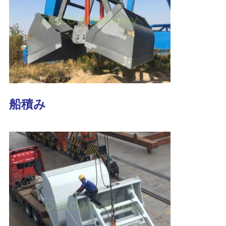
リ
シ
ー
船積み