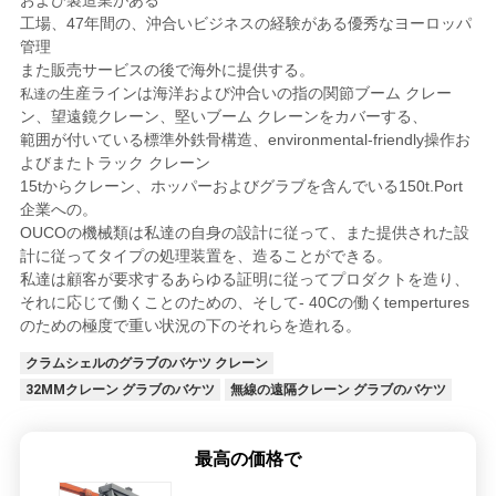
工場、47年間の、沖合いビジネスの経験がある優秀なヨーロッパ
管理
また
販売
サービスの後で海外に
提供する
。
生産ラインは海洋および沖合いの指の関節ブーム クレー
私達の
ン、望遠鏡クレーン、堅いブーム クレーンを
カバーする、
範囲が付いている標準外鉄骨構造、environmental-friendly操作お
よびまたトラック クレーン
15tからクレーン、ホッパーおよびグラブを含んでいる150t.Port
企業への。
OUCOの機械類は私達の自身の設計に従って、また提供された設
計に従ってタイプの処理装置を、造ることができる。
私達は顧客が要求するあらゆる証明に従ってプロダクトを造り、
それに応じて働くことのための、そして- 40Cの働くtempertures
のための極度で重い状況の下のそれらを造れる。
クラムシェルのグラブのバケツ クレーン
32MMクレーン グラブのバケツ
無線の遠隔クレーン グラブのバケツ
最高の価格で