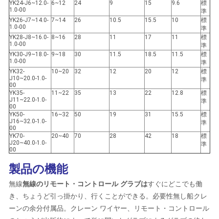
US
YK24-J6~12.0-
6~12
24
9
15
9.6
標
1.0-00
準
YK26-J7~14.0-
7~14
26
10.5
15.5
10
標
1.0-00
準
地
YK28-J8~16.0-
8~16
28
11
17
11
標
1.0-00
準
図
YK30-J9~18.0-
9~18
30
11.5
18.5
11.5
標
1.0-00
準
YK32-
10~20
32
12
20
12
標
J10~20.0-1.0-
準
00
プ
YK35-
11~22
35
13
22
12.8
標
J11~22.0-1.0-
準
ラ
00
YK50-
16~32
50
19
31
15.5
標
J16~32.0-1.0-
準
イ
00
YK70-
20~40
70
28
42
18
標
J20~40.0-1.0-
準
バ
00
シ
製品の機能
無線
無線のリモート・コントロール グラブは
すぐにどこでも働
ー
き、ちょうど引っ掛かり、行くことができる。必要性無し船クレ
ポ
ーンの余分付属品。クレーン ワイヤー、リモート・コントロール