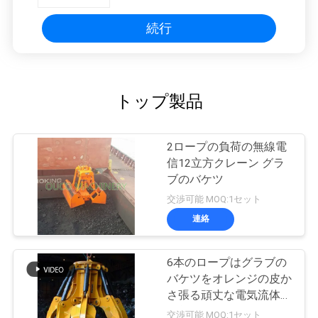
続行
トップ製品
2ロープの負荷の無線電
信12立方クレーン グラ
ブのバケツ
交渉可能 MOQ:1セット
連絡
6本のロープはグラブの
バケツをオレンジの皮か
さ張る頑丈な電気流体式
の貨物伸ばす
交渉可能 MOQ:1セット