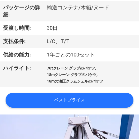
VR
パッケージの詳
輸送コンテナ/木箱/ヌード
細:
シ
受渡し時間:
30日
ョ
支払条件:
L/C、T/T
ー
供給の能力:
1年ごとの100セット
わ
,
ハイライト:
70tクレーン グラブのバケツ
,
18mクレーン グラブのバケツ
た
18mの油圧クラムシェルのバケツ
し
ベストプライス
た
ち
に