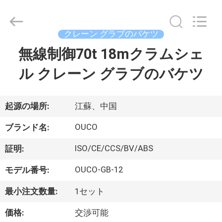
Copyright
©
2020
-
2026
クレーン グラブのバケツ
WUXI
OUCO
無線制御70t 18mクラムシェ
家
INTERNATIONAL
GROUP
CO.,
ル クレーン グラブのバケツ
へ
LTD.
All
Rights
Reserved.
製
起源の場所:
江蘇、中国
品
OUCO
ブランド名:
ISO/CE/CCS/BV/ABS
証明:
ビ
OUCO-GB-12
モデル番号:
デ
最小注文数量:
1セット
オ
価格:
交渉可能