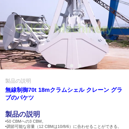
つ
い
て
工
場
ツ
ア
製品の説明
ー
無線制御70t 18mクラムシェル クレーン グラ
ブのバケツ
品
製品の説明
質
•50 CBMへの3 CBM。
•調節可能な容量（12 CBMは10/8/6）に合わせることができる。