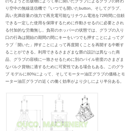
のちょうど出版物によって単に開いたグラブによるグラブの終わ
リ
り空中の無線送信機で『いつでも開いたbutton。そしてグラブ、
シ
高い充満容量の強力で再充電可能なリチウム電池を72時間に信頼
できる一定した使用を保障するために作動させるのに必要とされ
ー
る付加的な労働無し。負荷のホッパーの状態では、グラブの入り
口の行為は開始の期間の間にキーをいつでも押すことによってグ
ラブ「開いた」押すことによって再度開くことを再開する中断す
ることができる。利用できるさまざまな唇の設計は異なった商
品、グラブの容積に一致させるために別のパイル密度のさまざま
なバルク貨物に適するために可変性である場合もある。このグラ
ブ モデルに80%によって、そしてモーター油圧グラブの価格とモ
ーター油圧グラブの近くの働く効率がより少しにより半分ある。