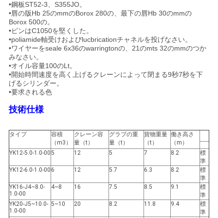
管
•鋼板ST52-3、S355JO。
•唇の版Hb 25のmmのBorox 280の、最下の唇Hb 30のmmの
Borox 500の。
理
•ピンはC1050を堅くした。
•poliamide軸受けおよびlucbricationチャネルを投げなさい。
•ワイヤーをseale 6x36のwarringtonの、21のmts 32のmmのつか
みなさい。
ニ
•オイル容量100のLt。
•開始時間速度を高く上げるクレーンによって閉まる9秒7秒を下
ュ
げるシリンダー。
•要求される色
ー
技術仕様
ス
タイプ
容積
クレーン容
グラブの重
貨物重量
働き高さ
（m3）
量（t）
量（t）
（t）
（m）
事
YK12-5.0-1.0-00
5
12
5
7
8.2
標
準
件
YK12-6.0-1.0-00
6
12
5.7
6.3
8.2
標
準
YK16-J4~8.0-
4~8
16
7.5
8.5
9.1
標
1.0-00
準
CONTACT
YK20-J5~10.0-
5~10
20
8.2
11.8
9.4
標
1.0-00
準