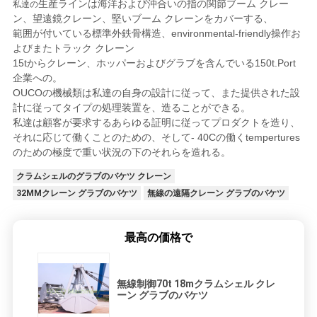
生産ラインは海洋および沖合いの指の関節ブーム クレー
私達の
ン、望遠鏡クレーン、堅いブーム クレーンを
カバーする、
範囲が付いている標準外鉄骨構造、environmental-friendly操作お
よびまたトラック クレーン
15tからクレーン、ホッパーおよびグラブを含んでいる150t.Port
企業への。
OUCOの機械類は私達の自身の設計に従って、また提供された設
計に従ってタイプの処理装置を、造ることができる。
私達は顧客が要求するあらゆる証明に従ってプロダクトを造り、
それに応じて働くことのための、そして- 40Cの働くtempertures
のための極度で重い状況の下のそれらを造れる。
クラムシェルのグラブのバケツ クレーン
32MMクレーン グラブのバケツ
無線の遠隔クレーン グラブのバケツ
最高の価格で
無線制御70t 18mクラムシェル クレ
ーン グラブのバケツ