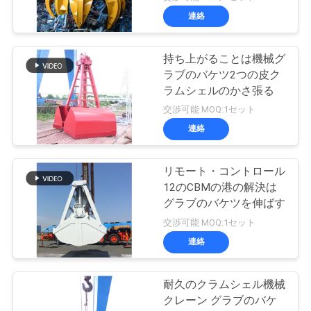
連絡
持ち上がることは機械グ
ラブのバケツ2つの皮ク
ラムシェルのかさ張る
交渉可能 MOQ:1セット
連絡
リモート・コントロール
12のCBMの港の解決は
グラブのバケツを伸ばす
交渉可能 MOQ:1セット
連絡
耐久のクラムシェル機械
クレーン グラブのバケ