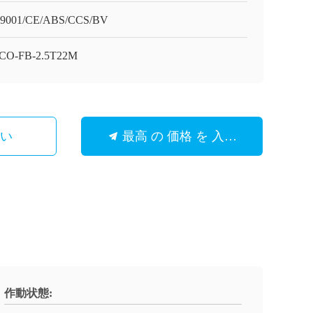
9001/CE/ABS/CCS/BV
CO-FB-2.5T22M
さい
最高 の 価格 を 入手 する
作動状態: