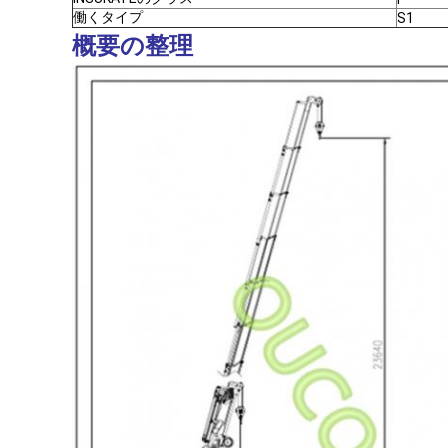
働くタイプ
S1
概要の整理