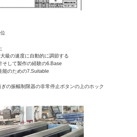
単位
た
最大級の速度に自動的に調節する
して製作の経験の6.Base
めの7.Suitable
積み過ぎの振幅制限器の非常停止ボタンの上のホック