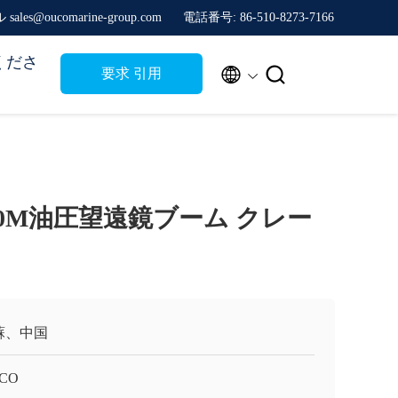
sales@oucomarine-group.com
電話番号: 86-510-8273-7166
くださ


要求 引用
4T 30M油圧望遠鏡ブーム クレー
蘇、中国
CO