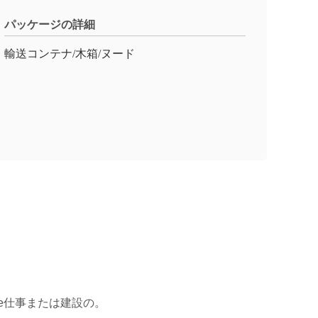
パッケージの詳細
輸送コンテナ/木箱/ヌード
re仕事または建設の。