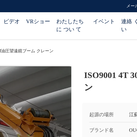
メール 
ビデオ
VRショー
わたしたち
イベント
連絡 
に つい て
い
T 30M油圧望遠鏡ブーム クレーン
ISO9001 
ン
起源の場所
江
ブランド名
OU