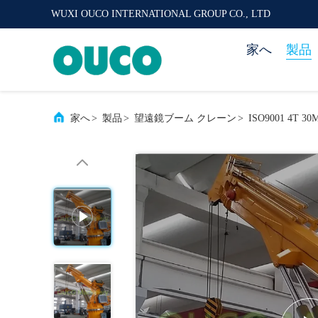
WUXI OUCO INTERNATIONAL GROUP CO., LTD
家へ
製品
家へ
>
製品
>
望遠鏡ブーム クレーン
>
ISO9001 4