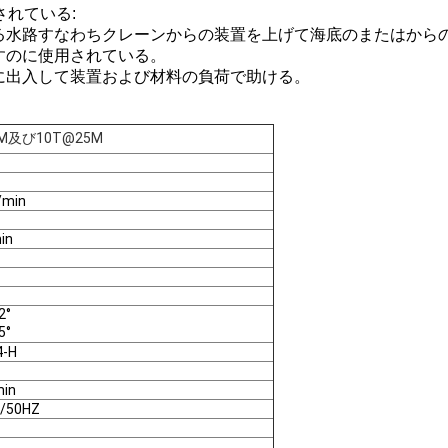
れている:
る水路すなわちクレーンからの装置を上げて海底のまたはから
すのに使用されている。
に出入して装置および材料の負荷で助ける。
0M及び10T@25M
/min
in
2°
5°
4-H
min
/50HZ