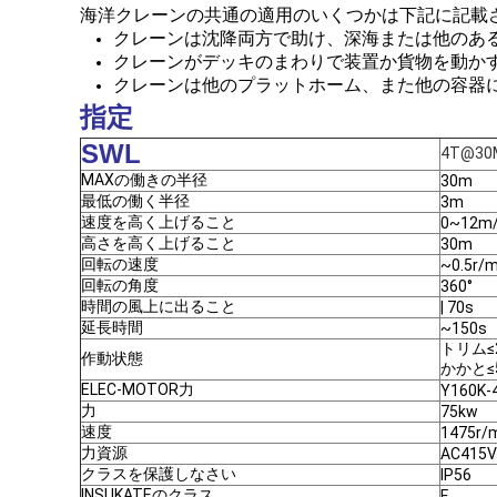
海洋クレーンの共通の適用のいくつかは下記に記載さ
クレーンは沈降両方で助け、深海または他のあ
クレーンがデッキのまわりで装置か貨物を動か
クレーンは他のプラットホーム、また他の容器
指定
SWL
4T@3
MAXの働きの半径
30m
最低の働く半径
3m
速度を高く上げること
0~12m
高さを高く上げること
30m
回転の速度
~0.5r/m
回転の角度
360°
時間の風上に出ること
| 70s
延長時間
~150s
トリム≤
作動状態
かかと≤
ELEC-MOTOR力
Y160K-
力
75kw
速度
1475r/
力資源
AC415V
クラスを保護しなさい
IP56
INSUKATEのクラス
F