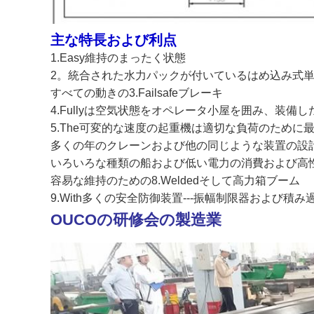
主な特長および利点
1.Easy維持のまったく状態
2。統合された水力パックが付いているはめ込み式
すべての動きの3.Failsafeブレーキ
4.Fullyは空気状態をオペレータ小屋を囲み、装備し
5.The可変的な速度の起重機は適切な負荷のために
多くの年のクレーンおよび他の同じような装置の設計そ
いろいろな種類の船および低い電力の消費および高性能のた
容易な維持のための8.Weldedそして高力箱ブーム
9.With多くの安全防御装置---振幅制限器および
OUCOの研修会の製造業