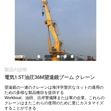
つ
い
て
工
場
ツ
ア
製品の説明
ー
電気1.5T油圧36M望遠鏡ブーム クレーン
望遠鏡の一連のクレーンは海洋学贅沢なヨットの適用の
ための多様な製品種目を提供する
品
Workboat、油田、沿岸警備隊または軍の企業。これらの
クレーンはまたこれらの使用のために更にカスタマイズ
質
することができる