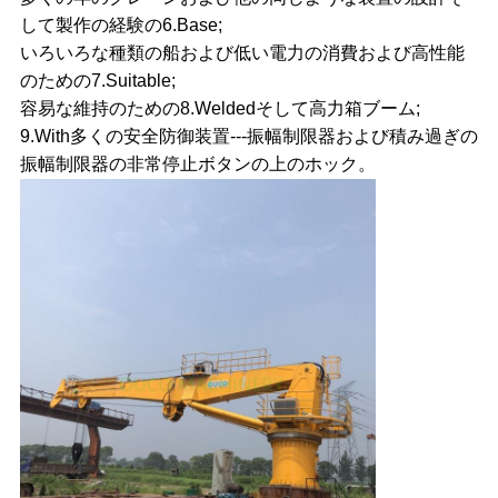
US
して製作の経験の6.Base;
いろいろな種類の船および低い電力の消費および高性能
地
のための7.Suitable;
容易な維持のための8.Weldedそして高力箱ブーム;
図
9.With多くの安全防御装置---振幅制限器および積み過ぎの
振幅制限器の非常停止ボタンの上のホック。
プ
ラ
イ
バ
シ
ー
ポ