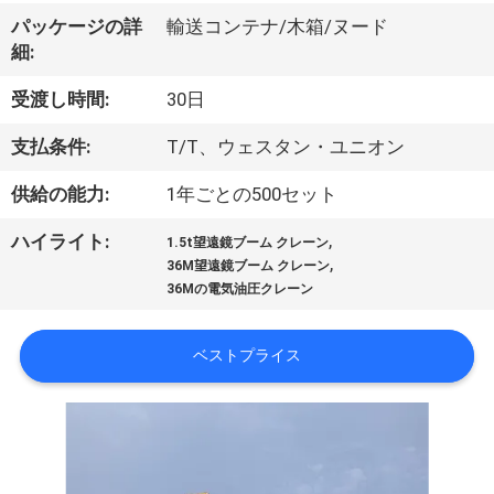
VR
パッケージの詳
輸送コンテナ/木箱/ヌード
細:
シ
受渡し時間:
30日
ョ
支払条件:
T/T、ウェスタン・ユニオン
ー
供給の能力:
1年ごとの500セット
わ
,
ハイライト:
1.5t望遠鏡ブーム クレーン
,
36M望遠鏡ブーム クレーン
た
36Mの電気油圧クレーン
し
ベストプライス
た
ち
に