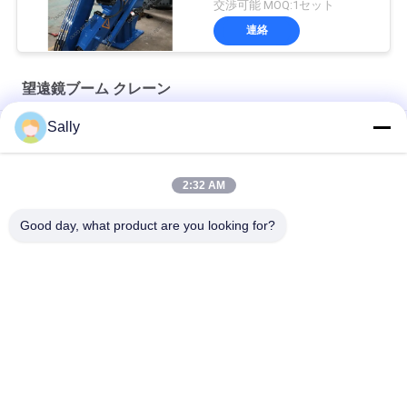
交渉可能 MOQ:1セット
連絡
望遠鏡ブーム クレーン
Sally
船舶用10トン電動機関室クレーン
12T10M 油圧伸縮ドッククレーン
2:32 AM
海洋油圧3t 30m白い望遠鏡ブーム クレーン
Good day, what product are you looking for?
人気カテゴリ
すべて
クレーン グラブのバ
機械グラブのバケツ
ケツ
クラムシェルのグラ
油圧グラブのバケツ
ブのバケツ