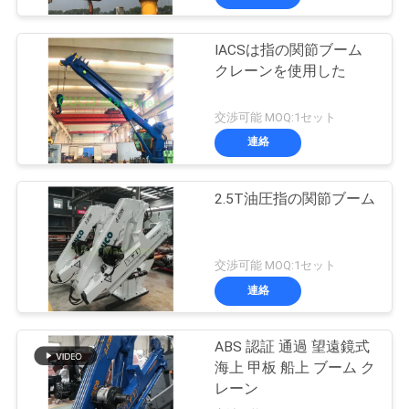
IACSは指の関節ブーム
クレーンを使用した
交渉可能 MOQ:1セット
連絡
2.5T油圧指の関節ブーム
交渉可能 MOQ:1セット
連絡
ABS 認証 通過 望遠鏡式
海上 甲板 船上 ブーム ク
レーン