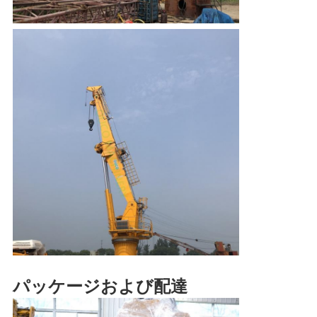
リ
シ
ー
パッケージおよび配達