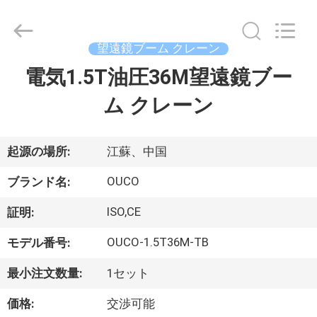
Copyright
©
2020
-
2026
望遠鏡ブーム クレーン
WUXI
OUCO
電気1.5T油圧36M望遠鏡ブー
家
INTERNATIONAL
GROUP
CO.,
ム クレーン
へ
LTD.
All
Rights
Reserved.
製
起源の場所:
江蘇、中国
品
OUCO
ブランド名:
ISO,CE
証明:
ビ
OUCO-1.5T36M-TB
モデル番号:
デ
最小注文数量:
1セット
オ
価格:
交渉可能