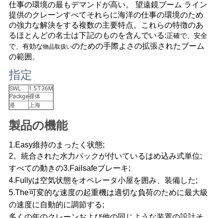
管
仕事の環境の最もデマンドが高い。 望遠鏡ブーム ライン
提供のクレーンすべてそれらに海洋の仕事の環境のため
理
の強力な解決をする複数の主要特点。これらの特徴のあ
るほとんどの名士は下記のものを含んでいる:
正確で、安全
のための手際よさの拡張されたブーム
で、有効な
物品取扱い
の範囲
。
ニ
指定
ュ
SWL
1.5T36M
ー
Packge
裸体
港
上海
ス
製品の機能
1.Easy維持のまったく状態;
事
2。統合された水力パックが付いているはめ込み式単位;
すべての動きの3.Failsafeブレーキ;
件
4.Fullyは空気状態をオペレータ小屋を囲み、装備した;
5.The可変的な速度の起重機は適切な負荷のために最大級
CONTACT
の速度に自動的に調節する;
多くの年のクレーンおよび他の同じような装置の設計そ