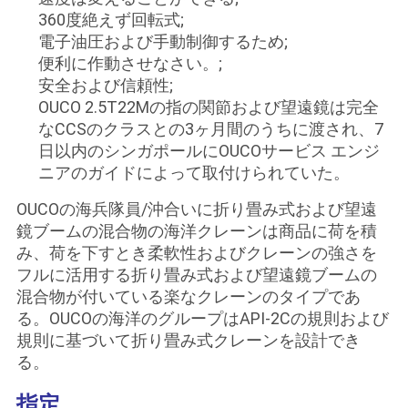
管
360度絶えず回転式;
電子油圧および手動制御するため;
理
便利に作動させなさい。;
安全および信頼性;
OUCO 2.5T22Mの指の関節および望遠鏡は完全
ニ
なCCSのクラスとの3ヶ月間のうちに渡され、7
ュ
日以内のシンガポールにOUCOサービス エンジ
ニアのガイドによって取付けられていた。
ー
OUCOの海兵隊員/沖合いに折り畳み式および望遠
ス
鏡ブームの混合物の海洋クレーンは商品に荷を積
み、荷を下すとき柔軟性およびクレーンの強さを
フルに活用する折り畳み式および望遠鏡ブームの
事
混合物が付いている楽なクレーンのタイプであ
る。OUCOの海洋のグループはAPI-2Cの規則および
件
規則に基づいて折り畳み式クレーンを設計でき
る。
CONTACT
指定