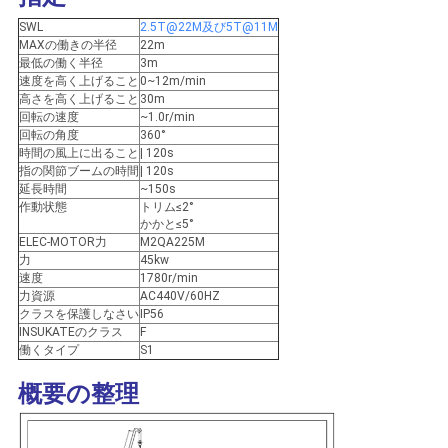
US
SWL
2.5T@22M及び5T@11M
MAXの働きの半径
22m
最低の働く半径
3m
地
速度を高く上げること
0~12m/min
高さを高く上げること
30m
図
回転の速度
~1.0r/min
回転の角度
360°
時間の風上に出ること
| 120s
指の関節ブームの時間
| 120s
プ
延長時間
~150s
作動状態
トリム≤2°
ラ
かかと≤5°
ELEC-MOTOR力
M2QA225M
イ
力
45kw
速度
1780r/min
力資源
AC440V/60HZ
バ
クラスを保護しなさい
IP56
INSUKATEのクラス
F
シ
働くタイプ
S1
ー
概要の整理
ポ