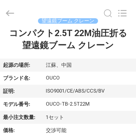
Copyright
©
2020
-
2026
望遠鏡ブーム クレーン
WUXI
OUCO
コンパクト2.5T 22M油圧折る
家
INTERNATIONAL
GROUP
CO.,
望遠鏡ブーム クレーン
へ
LTD.
All
Rights
Reserved.
製
起源の場所:
江蘇、中国
品
OUCO
ブランド名:
ISO9001/CE/ABS/CCS/BV
証明:
ビ
OUCO-TB-2.5T22M
モデル番号:
デ
最小注文数量:
1セット
オ
価格:
交渉可能