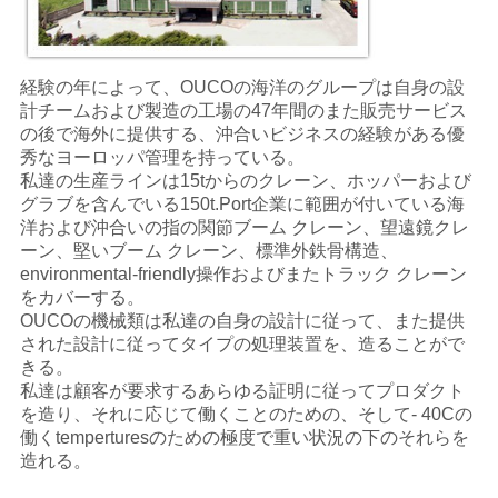
経験の年によって、OUCOの海洋のグループは自身の設
計チームおよび製造の工場の47年間のまた販売サービス
の後で海外に提供する、沖合いビジネスの経験がある優
秀なヨーロッパ管理を持っている。
私達の
生産ラインは15tからのクレーン、ホッパーおよび
グラブを含んでいる150t.Port企業に範囲が付いている海
洋および沖合いの指の関節ブーム クレーン、望遠鏡クレ
ーン、堅いブーム クレーン、標準外鉄骨構造、
environmental-friendly操作およびまたトラック クレーン
をカバーする。
OUCOの機械類は私達の自身の設計に従って、また提供
された設計に従ってタイプの処理装置を、造ることがで
きる。
私達は顧客が要求するあらゆる証明に従ってプロダクト
を造り、それに応じて働くことのための、そして- 40Cの
働くtemperturesのための極度で重い状況の下のそれらを
造れる。