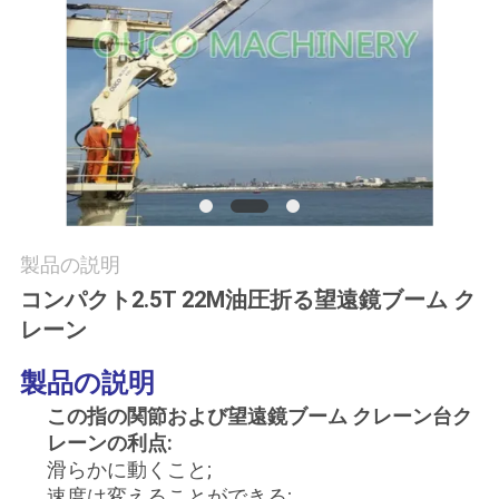
つ
い
て
工
場
ツ
製品の説明
コンパクト2.5T 22M油圧折る望遠鏡ブーム ク
ア
レーン
ー
製品の説明
この指の関節および望遠鏡ブーム クレーン台ク
品
レーンの利点:
質
滑らかに動くこと;
速度は変えることができる;