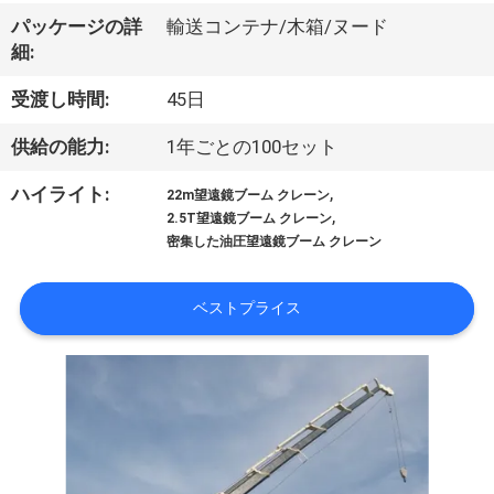
VR
パッケージの詳
輸送コンテナ/木箱/ヌード
細:
シ
受渡し時間:
45日
ョ
供給の能力:
1年ごとの100セット
ー
,
ハイライト:
22m望遠鏡ブーム クレーン
,
2.5T望遠鏡ブーム クレーン
わ
密集した油圧望遠鏡ブーム クレーン
た
ベストプライス
し
た
ち
に