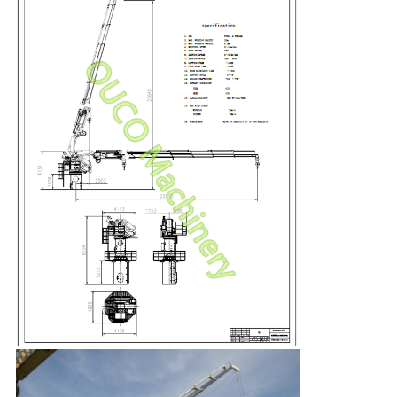
リ
シ
ー