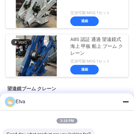
交渉可能 MOQ:1セット
連絡
ABS 認証 通過 望遠鏡式
海上 甲板 船上 ブーム ク
レーン
交渉可能 MOQ:1セット
連絡
望遠鏡ブーム クレーン
Elva
船舶用10トン電動機関室クレーン
12T10M 油圧伸縮ドッククレーン
3:18 PM
海洋油圧3t 30m白い望遠鏡ブーム クレーン