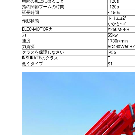
時間の風上に出ること
| 120s
指の関節ブームの時間
| 120s
延長時間
~150s
トリム≤2°
作動状態
かかと≤5°
ELEC-MOTOR力
Y250M-4-H
力
55kw
速度
1780r/min
力資源
AC440V/60HZ
クラスを保護しなさい
IP56
INSUKATEのクラス
F
働くタイプ
S1