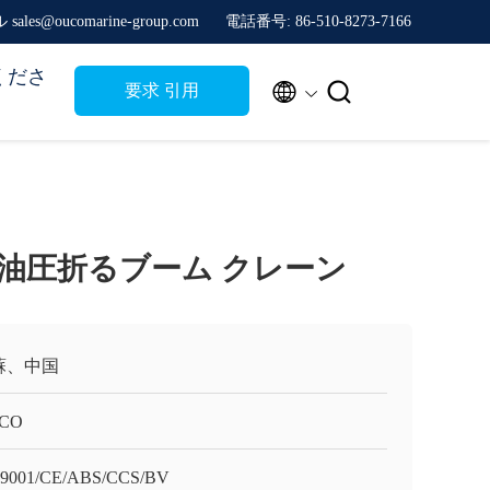
sales@oucomarine-group.com
電話番号: 86-510-8273-7166
くださ


要求 引用
0M油圧折るブーム クレーン
蘇、中国
CO
9001/CE/ABS/CCS/BV