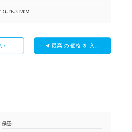
CO-TB-5T20M
さい
最高 の 価格 を 入手 する
保証: