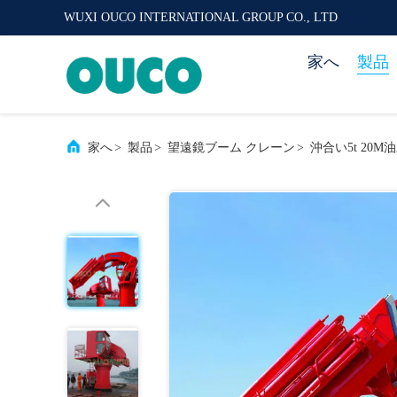
WUXI OUCO INTERNATIONAL GROUP CO., LTD
家へ
製品
家へ
>
製品
>
望遠鏡ブーム クレーン
>
沖合い5t 20