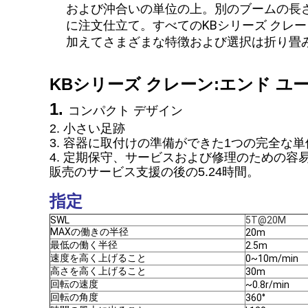
および沖合いの単位の上。別のブームの長さ
に注文仕立て。すべてのKBシリーズ クレ
加えてさまざまな特徴および選択は折り畳
KBシリーズ クレーン:エンド ユ
1.
コンパクト デザイン
2. 小さい足跡
3. 容器に取付けの準備ができた1つの完全な
4. 定期保守、サービスおよび修理のための容
販売のサービス支援の後の5.24時間。
指定
SWL
5T@20M
MAXの働きの半径
20m
最低の働く半径
2.5m
速度を高く上げること
0~10m/min
高さを高く上げること
30m
回転の速度
~0.8r/min
回転の角度
360°