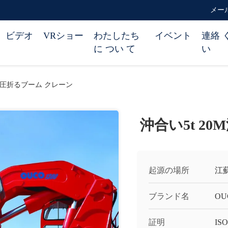
メール 
ビデオ
VRショー
わたしたち
イベント
連絡 
に つい て
い
M油圧折るブーム クレーン
沖合い5t 2
起源の場所
江
ブランド名
OU
証明
ISO