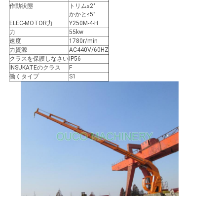
リ
作動状態
トリム≤2°
かかと≤5°
ELEC-MOTOR力
Y250M-4-H
シ
力
55kw
速度
1780r/min
ー
力資源
AC440V/60HZ
クラスを保護しなさい
IP56
INSUKATEのクラス
F
働くタイプ
S1