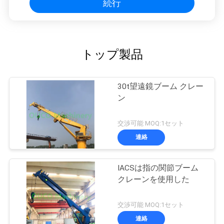
続行
トップ製品
30t望遠鏡ブーム クレー
ン
交渉可能 MOQ:1セット
連絡
IACSは指の関節ブーム
クレーンを使用した
交渉可能 MOQ:1セット
連絡