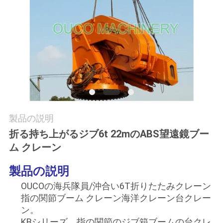
つ
い
て
工
場
ツ
製品の説明
折る持ち上がるジブ6t 22mのABS望遠鏡ブー
ア
ム クレーン
ー
製品の説明
OUCOの海兵隊員/沖合い6T折りたたみクレーン
品
指の関節ブーム クレーン海洋クレーン台クレー
質
ン。
KBシリーズ、指の関節のジブ箱ブームの台クレ