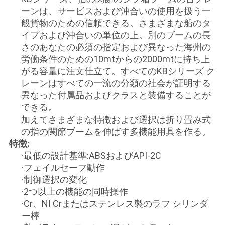
管
ーンは、サービスおよび沖合いの使用を扱う一
般貨物のための信頼できる。さまざまな船のタ
理
イプおよび沖合いの単位の上。別のブームの長
さのあなたの必須の指定および異なった海州の
労働条件のための10mtからの2000mtに持ち上
ニ
がる容量に注文仕立て。すべてのKBシリーズ ク
ュ
レーンはすべての一流の分類の社会が証明する
異なった付属品およびクラスと装備することが
ー
できる。
加えてさまざまな特徴および選択は折り畳み式
ス
の指の関節ブームを伸ばす多機能用具を作る。
特徴:
·最低の設計基準:ABSおよびAPI-2C
事
·フェイルセーフ動作
件
·制御選択の変化
·2つ以上の機能の同時操作
·Cr、NI Crまたはステンレス製のラフ シリンダ
CONTACT
ー棒