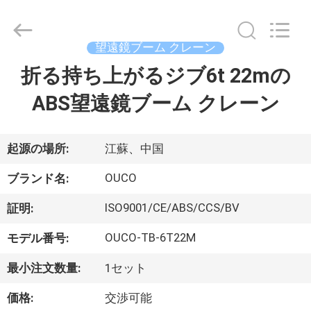
Copyright
©
2020
-
2026
望遠鏡ブーム クレーン
WUXI
OUCO
折る持ち上がるジブ6t 22mの
家
INTERNATIONAL
GROUP
CO.,
ABS望遠鏡ブーム クレーン
へ
LTD.
All
Rights
Reserved.
製
起源の場所:
江蘇、中国
品
OUCO
ブランド名:
ISO9001/CE/ABS/CCS/BV
証明:
ビ
OUCO-TB-6T22M
モデル番号:
デ
最小注文数量:
1セット
オ
価格:
交渉可能