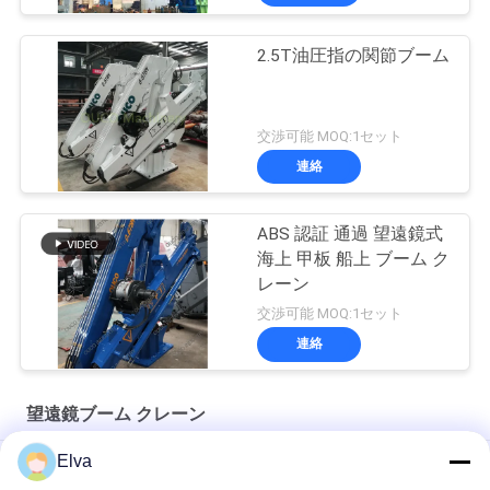
2.5T油圧指の関節ブーム
交渉可能 MOQ:1セット
連絡
ABS 認証 通過 望遠鏡式
海上 甲板 船上 ブーム ク
レーン
交渉可能 MOQ:1セット
連絡
望遠鏡ブーム クレーン
Elva
船舶用10トン電動機関室クレーン