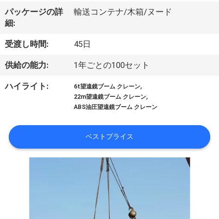
VR
パッケージの詳
輸送コンテナ/木箱/ヌード
細:
シ
受渡し時間:
45日
ョ
供給の能力:
1年ごとの100セット
ー
,
ハイライト:
6t望遠鏡ブーム クレーン
,
22m望遠鏡ブーム クレーン
わ
ABS油圧望遠鏡ブーム クレーン
た
ベストプライス
し
た
ち
に