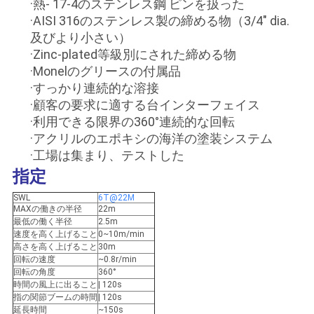
US
·熱- 17-4のステンレス鋼 ピンを扱った
·AISI 316のステンレス製の締める物（3/4" dia.
及びより小さい）
地
·Zinc-plated等級別にされた締める物
·Monelのグリースの付属品
図
·すっかり連続的な溶接
·顧客の要求に適する台インターフェイス
·利用できる限界の360°連続的な回転
プ
·アクリルのエポキシの海洋の塗装システム
ラ
·工場は集まり、テストした
指定
イ
SWL
6T@22M
バ
MAXの働きの半径
22m
最低の働く半径
2.5m
速度を高く上げること
0~10m/min
シ
高さを高く上げること
30m
回転の速度
~0.8r/min
ー
回転の角度
360°
時間の風上に出ること
| 120s
ポ
指の関節ブームの時間
| 120s
延長時間
~150s