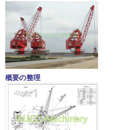
US
地
図
プ
ラ
イ
概要の整理
バ
シ
ー
ポ