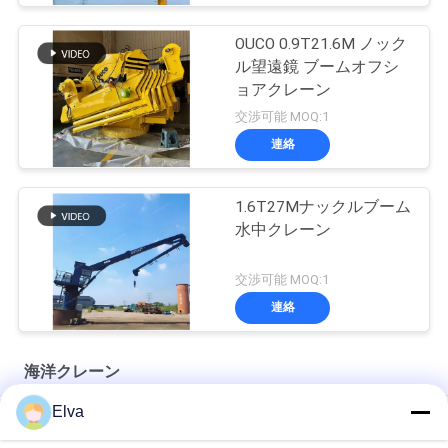
OUCO 0.9T21.6M ノック
ル望遠鏡 ブームオフシ
ョアクレーン
交渉可能 MOQ:1
連絡
1.6T27Mナックルブーム
水中クレーン
交渉可能 MOQ:1
連絡
海洋クレーン
Elva
プレミアム OUCO マリン ワイヤー ロープ