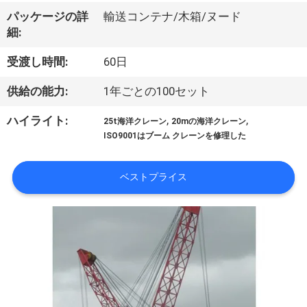
VR
パッケージの詳
輸送コンテナ/木箱/ヌード
細:
シ
受渡し時間:
60日
ョ
供給の能力:
1年ごとの100セット
ー
,
,
ハイライト:
25t海洋クレーン
20mの海洋クレーン
ISO9001はブーム クレーンを修理した
わ
た
ベストプライス
し
た
ち
に