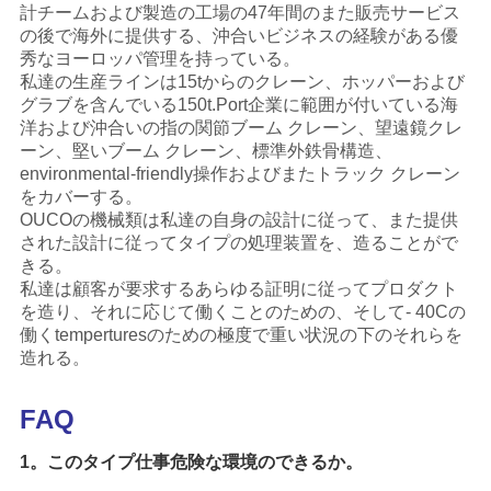
計チームおよび製造の工場の47年間のまた販売サービス
の後で海外に提供する、沖合いビジネスの経験がある優
秀なヨーロッパ管理を持っている。
私達の
生産ラインは15tからのクレーン、ホッパーおよび
グラブを含んでいる150t.Port企業に範囲が付いている海
洋および沖合いの指の関節ブーム クレーン、望遠鏡クレ
ーン、堅いブーム クレーン、標準外鉄骨構造、
environmental-friendly操作およびまたトラック クレーン
をカバーする。
OUCOの機械類は私達の自身の設計に従って、また提供
された設計に従ってタイプの処理装置を、造ることがで
きる。
私達は顧客が要求するあらゆる証明に従ってプロダクト
を造り、それに応じて働くことのための、そして- 40Cの
働くtemperturesのための極度で重い状況の下のそれらを
造れる。
FAQ
1。このタイプ仕事危険な環境のできるか。