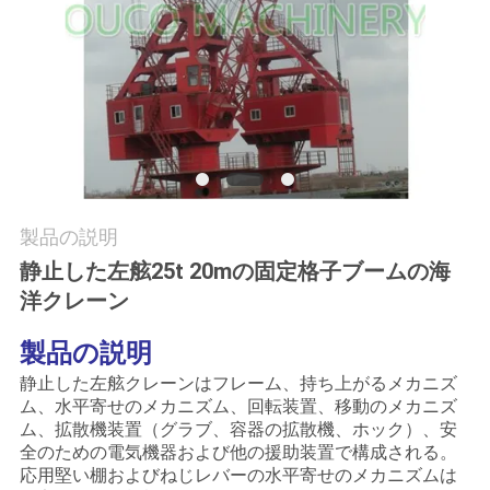
つ
い
て
工
場
製品の説明
ツ
静止した左舷25t 20mの固定格子ブームの海
ア
洋クレーン
ー
製品の説明
静止した左舷クレーンはフレーム、持ち上がるメカニズ
ム、水平寄せのメカニズム、回転装置、移動のメカニズ
品
ム、拡散機装置（グラブ、容器の拡散機、ホック）、安
全のための電気機器および他の援助装置で構成される。
質
応用堅い棚およびねじレバーの水平寄せのメカニズムは