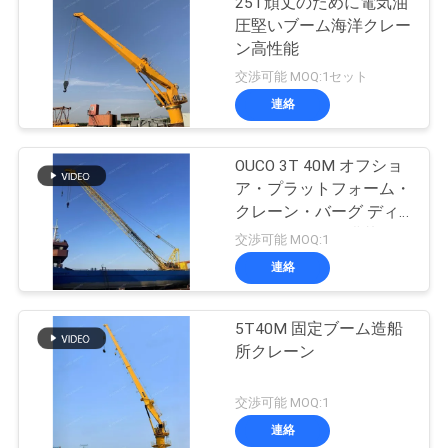
25T頑丈のために電気油
圧堅いブーム海洋クレー
ン高性能
交渉可能 MOQ:1セット
連絡
OUCO 3T 40M オフショ
ア・プラットフォーム・
クレーン・バーグ ディ
ーゼルエンジン搭載
交渉可能 MOQ:1
連絡
5T40M 固定ブーム造船
所クレーン
交渉可能 MOQ:1
連絡