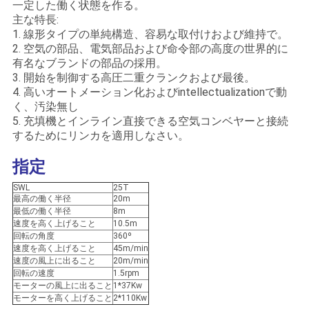
一定した働く状態を作る。
管
主な特長:
1. 線形タイプの単純構造、容易な取付けおよび維持で。
理
2. 空気の部品、電気部品および命令部の高度の世界的に
有名なブランドの部品の採用。
3. 開始を制御する高圧二重クランクおよび最後。
ニ
4. 高いオートメーション化およびintellectualizationで動
く、汚染無し
ュ
5. 充填機とインライン直接できる空気コンベヤーと接続
するためにリンカを適用しなさい。
ー
指定
ス
SWL
25T
最高の働く半径
20m
最低の働く半径
8m
事
速度を高く上げること
10.5m
回転の角度
360º
件
速度を高く上げること
45m/min
速度の風上に出ること
20m/min
回転の速度
1.5rpm
モーターの風上に出ること
1*37Kw
CONTACT
モーターを高く上げること
2*110Kw