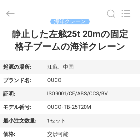
Copyright
©
2020
-
2026
海洋クレーン
WUXI
OUCO
静止した左舷25t 20mの固定
家
INTERNATIONAL
GROUP
CO.,
格子ブームの海洋クレーン
へ
LTD.
All
Rights
Reserved.
製
起源の場所:
江蘇、中国
品
OUCO
ブランド名:
ISO9001/CE/ABS/CCS/BV
証明:
ビ
OUCO-TB-25T20M
モデル番号:
デ
最小注文数量:
1セット
オ
価格:
交渉可能